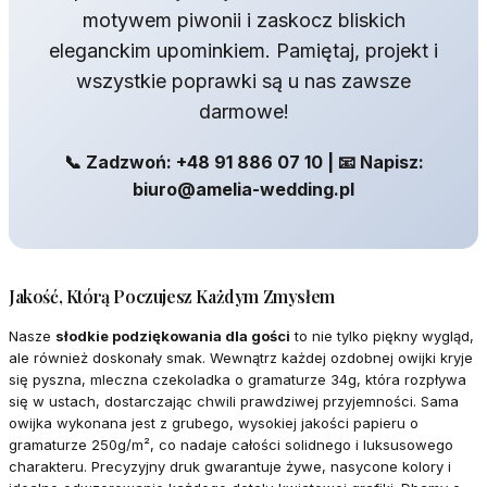
motywem piwonii i zaskocz bliskich
eleganckim upominkiem. Pamiętaj, projekt i
wszystkie poprawki są u nas zawsze
darmowe!
📞 Zadzwoń: +48 91 886 07 10 | 📧 Napisz:
biuro@amelia-wedding.pl
Jakość, Którą Poczujesz Każdym Zmysłem
Nasze
słodkie podziękowania dla gości
to nie tylko piękny wygląd,
ale również doskonały smak. Wewnątrz każdej ozdobnej owijki kryje
się pyszna, mleczna czekoladka o gramaturze 34g, która rozpływa
się w ustach, dostarczając chwili prawdziwej przyjemności. Sama
owijka wykonana jest z grubego, wysokiej jakości papieru o
gramaturze 250g/m², co nadaje całości solidnego i luksusowego
charakteru. Precyzyjny druk gwarantuje żywe, nasycone kolory i