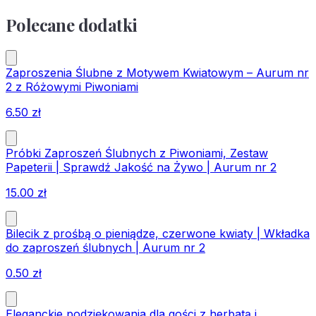
Polecane dodatki
Zaproszenia Ślubne z Motywem Kwiatowym – Aurum nr
2 z Różowymi Piwoniami
6.50
zł
Próbki Zaproszeń Ślubnych z Piwoniami, Zestaw
Papeterii | Sprawdź Jakość na Żywo | Aurum nr 2
15.00
zł
Bilecik z prośbą o pieniądze, czerwone kwiaty | Wkładka
do zaproszeń ślubnych | Aurum nr 2
0.50
zł
Eleganckie podziękowania dla gości z herbatą i