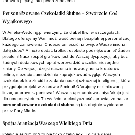
zarówno piękny, jak i pełen znaczenia.
Personalizowane Czekoladki Ślubne – Stwórzcie Coś
Wyjątkowego
W Amelia-Wedding.pl wierzymy, że diabeł tkwi w szczegółach.
Dlatego oferujemy Wam możliwość pełnej i bezpłatnej personalizacji
każdego zamówienia. Chcecie umieścić na owijce Wasze imiona i
datę ślubu? A może dodać krótkie, osobiste podziękowanie? Żaden
problem! Nasz zespół grafików jest do Waszej dyspozycji, aby bez
żadnych dodatkowych opłat wprowadzić wszelkie niezbędne
zmiany. Co więcej, dzięki naszemu innowacyjnemu kreatorowi
online, możecie samodzielnie zaprojektować wygląd Waszych
czekoladek lub zlecić to zadanie naszej sztucznej inteligencji, która
przygotuje projekt w zaledwie 5 minut! Oferujemy nielimitowaną
liczbę poprawek, ponieważ Wasza stuprocentowa satysfakcja jest
dla nas priorytetem. To właśnie ta elastyczność sprawia, że nasze
personalizowane czekoladki ślubne
są tak chętnie wybierane
przez Pary Młode.
Spójna Aranżacja Waszego Wielkiego Dnia
Kolekcja Aurum nr 2 to nie tylko czekoladki. To cała gama