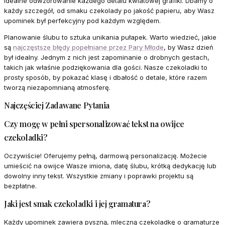
idealne odwzorowanie każdego detalu kwiatowej grafiki. Dbamy o
każdy szczegół, od smaku czekolady po jakość papieru, aby Wasz
upominek był perfekcyjny pod każdym względem.
Planowanie ślubu to sztuka unikania pułapek. Warto wiedzieć, jakie
są
najczęstsze błędy popełniane przez Pary Młode
, by Wasz dzień
był idealny. Jednym z nich jest zapominanie o drobnych gestach,
takich jak właśnie podziękowania dla gości. Nasze czekoladki to
prosty sposób, by pokazać klasę i dbałość o detale, które razem
tworzą niezapomnianą atmosferę.
Najczęściej Zadawane Pytania
Czy mogę w pełni spersonalizować tekst na owijce
czekoladki?
Oczywiście! Oferujemy pełną, darmową personalizację. Możecie
umieścić na owijce Wasze imiona, datę ślubu, krótką dedykację lub
dowolny inny tekst. Wszystkie zmiany i poprawki projektu są
bezpłatne.
Jaki jest smak czekoladki i jej gramatura?
Każdy upominek zawiera pyszną, mleczną czekoladkę o gramaturze