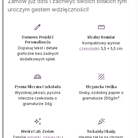
Zamów już dziś i zachwyć swoich bliskich tym
uroczym gestem wdzięczności!
edit
straighten
Darmowy Projekt i
Idealny Rozmiar
Personalizacja
Kompaktowy wymiar
Dopasuj tekst i detale
czekoladki
: 5,5 x 5,5 cm.
graficzne bez żadnych
dodatkowych opłat.
bakery_dining
texture
Pyszna Mleczna Czekolada
Elegancka Owijka
Wysokiej jakości, pyszna
Gruby, ozdobny papier o
mleczna czekolada o
gramaturze 250g/m².
gramaturze 34g.
auto_awesome
celebration
Stwórz Cały Zestaw
Na Każdą Okazję
Zamów
winietki
,
zawieszki
i
Idealne także na chrzest,