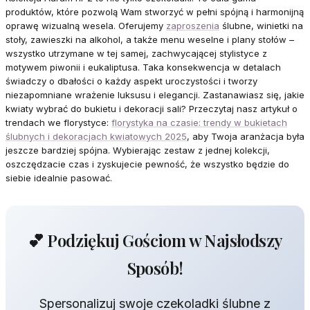
produktów, które pozwolą Wam stworzyć w pełni spójną i harmonijną
oprawę wizualną wesela. Oferujemy
zaproszenia
ślubne, winietki na
stoły, zawieszki na alkohol, a także menu weselne i plany stołów –
wszystko utrzymane w tej samej, zachwycającej stylistyce z
motywem piwonii i eukaliptusa. Taka konsekwencja w detalach
świadczy o dbałości o każdy aspekt uroczystości i tworzy
niezapomniane wrażenie luksusu i elegancji. Zastanawiasz się, jakie
kwiaty wybrać do bukietu i dekoracji sali? Przeczytaj nasz artykuł o
trendach we florystyce:
florystyka na czasie: trendy w bukietach
ślubnych i dekoracjach kwiatowych 2025
, aby Twoja aranżacja była
jeszcze bardziej spójna. Wybierając zestaw z jednej kolekcji,
oszczędzacie czas i zyskujecie pewność, że wszystko będzie do
siebie idealnie pasować.
💕 Podziękuj Gościom w Najsłodszy
Sposób!
Spersonalizuj swoje czekoladki ślubne z