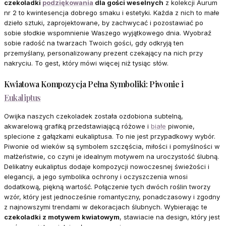
czekoladki
podziękowania
dla gości weselnych
z kolekcji Aurum
nr 2 to kwintesencja dobrego smaku i estetyki. Każda z nich to małe
dzieło sztuki, zaprojektowane, by zachwycać i pozostawiać po
sobie słodkie wspomnienie Waszego wyjątkowego dnia. Wyobraź
sobie radość na twarzach Twoich gości, gdy odkryją ten
przemyślany, personalizowany prezent czekający na nich przy
nakryciu. To gest, który mówi więcej niż tysiąc słów.
Kwiatowa Kompozycja Pełna Symboliki: Piwonie i
Eukaliptus
Owijka naszych czekoladek została ozdobiona subtelną,
akwarelową grafiką przedstawiającą różowe i
białe
piwonie,
splecione z gałązkami eukaliptusa. To nie jest przypadkowy wybór.
Piwonie od wieków są symbolem szczęścia, miłości i pomyślności w
małżeństwie, co czyni je idealnym motywem na uroczystość ślubną.
Delikatny eukaliptus dodaje kompozycji nowoczesnej świeżości i
elegancji, a jego symbolika ochrony i oczyszczenia wnosi
dodatkową, piękną wartość. Połączenie tych dwóch roślin tworzy
wzór, który jest jednocześnie romantyczny, ponadczasowy i zgodny
z najnowszymi trendami w dekoracjach ślubnych. Wybierając te
czekoladki z motywem kwiatowym
, stawiacie na design, który jest