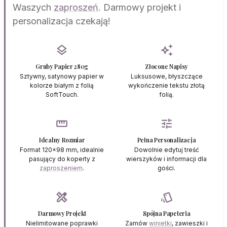
Waszych
zaproszeń
. Darmowy projekt i
personalizacja czekają!
layers
auto_awesome
Gruby Papier 280g
Złocone Napisy
Sztywny, satynowy papier w
Luksusowe, błyszczące
kolorze białym z folią
wykończenie tekstu złotą
SoftTouch.
folią.
straighten
tune
Idealny Rozmiar
Pełna Personalizacja
Format 120x98 mm, idealnie
Dowolnie edytuj treść
pasujący do koperty z
wierszyków i informacji dla
zaproszeniem
.
gości.
design_services
style
Darmowy Projekt
Spójna Papeteria
Nielimitowane poprawki
Zamów
winietki
, zawieszki i