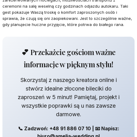
zarezerwowanych noclegach, możliwościach transportu z
ceremonii na salę weselną czy godzinach odjazdu autokaru. Taki
gest pokazuje Waszą troskę o komfort zaproszonych osób i
sprawia, że czują się oni zaopiekowani. Jest to szczególnie ważne,
gdy planujecie huczne przyjęcie, które potrwa do białego rana.
💕 Przekażcie gościom ważne
informacje w pięknym stylu!
Skorzystaj z naszego kreatora online i
stwórz idealne złocone bileciki do
zaproszeń w 5 minut! Pamiętaj, projekt i
wszystkie poprawki są u nas zawsze
darmowe.
📞 Zadzwoń: +48 91 886 07 10 | 📧 Napisz:
biuro@amelia-wedding.pl