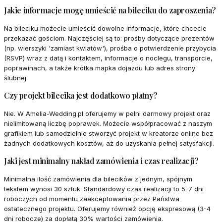
Jakie informacje mogę umieścić na bileciku do zaproszenia?
Na bileciku możecie umieścić dowolne informacje, które chcecie
przekazać gościom. Najczęściej są to: prośby dotyczące prezentów
(np. wierszyki 'zamiast kwiatów'), prośba o potwierdzenie przybycia
(RSVP) wraz z datą i kontaktem, informacje o noclegu, transporcie,
poprawinach, a także krótka mapka dojazdu lub adres strony
ślubnej.
Czy projekt bilecika jest dodatkowo płatny?
Nie. W Amelia-Wedding.pl oferujemy w pełni darmowy projekt oraz
nielimitowaną liczbę poprawek. Możecie współpracować z naszym
grafikiem lub samodzielnie stworzyć projekt w kreatorze online bez
żadnych dodatkowych kosztów, aż do uzyskania pełnej satysfakcji.
Jaki jest minimalny nakład zamówienia i czas realizacji?
Minimalna ilość zamówienia dla bilecików z jednym, spójnym
tekstem wynosi 30 sztuk. Standardowy czas realizacji to 5-7 dni
roboczych od momentu zaakceptowania przez Państwa
ostatecznego projektu. Oferujemy również opcję ekspresową (3-4
dni robocze) za dopłatą 30% wartości zamówienia.