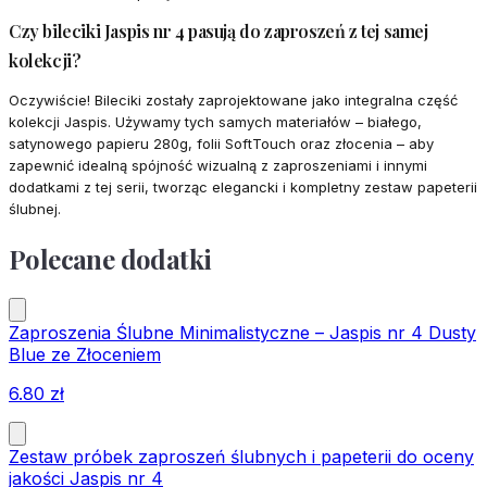
Czy bileciki Jaspis nr 4 pasują do zaproszeń z tej samej
kolekcji?
Oczywiście! Bileciki zostały zaprojektowane jako integralna część
kolekcji Jaspis. Używamy tych samych materiałów – białego,
satynowego papieru 280g, folii SoftTouch oraz złocenia – aby
zapewnić idealną spójność wizualną z zaproszeniami i innymi
dodatkami z tej serii, tworząc elegancki i kompletny zestaw papeterii
ślubnej.
Polecane dodatki
Zaproszenia Ślubne Minimalistyczne – Jaspis nr 4 Dusty
Blue ze Złoceniem
6.80
zł
Zestaw próbek zaproszeń ślubnych i papeterii do oceny
jakości Jaspis nr 4