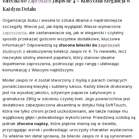
Bileciki do
Zaproszeń
Jaspis nr 4 – Klasyczna Elegancja w
Każdym Detalu
Organizacja ślubu i wesela to sztuka dbania o najdrobniejsze
szczegóły. Wiecie już, jak będą wyglądać Wasze wymarzone
zaproszenia
, ale zastanawiacie się, jak w elegancki i czytelny
sposób przekazać gościom wszystkie dodatkowe, kluczowe
informacje? Odpowiedzią są
złocone bileciki do
zaproszeń
ślubnych
z ekskluzywnej kolekcji Jaspis nr 4. To niewielki, lecz
niezwykle istotny element papeterii, który stanowi idealne
dopełnienie zaproszenia, podnosząc jego rangę i ułatwiając
komunikację z Waszymi najbliższymi.
Model Jaspis nr 4 został stworzony z myślą o parach ceniących
ponadczasową klasykę i subtelny luksus. Każdy bilecik drukowany
jest na wysokiej jakości, sztywnym papierze satynowym o
gramaturze 280g w odcieniu czystej bieli. Jego powierzchnia jest
dodatkowo zabezpieczona aksamitną w dotyku folią SoftTouch,
która nie tylko chroni przed uszkodzeniami, ale także nadaje mu
wyjątkowej głębi i jedwabistego wykończenia. Prawdziwą ozdobą są
jednak
złocone napisy
, które pięknie mienią się w świetle,
przyciągając wzrok i podkreślając uroczysty charakter wydarzenia.
To właśnie ten detal sprawia, że bileciki Jaspis nr 4 są synonimem