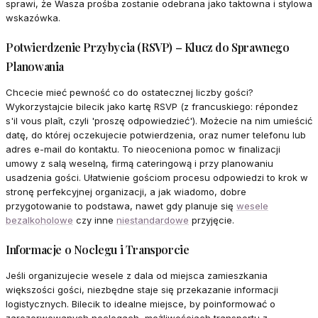
sprawi, że Wasza prośba zostanie odebrana jako taktowna i stylowa
wskazówka.
Potwierdzenie Przybycia (RSVP) – Klucz do Sprawnego
Planowania
Chcecie mieć pewność co do ostatecznej liczby gości?
Wykorzystajcie bilecik jako kartę RSVP (z francuskiego: répondez
s'il vous plaît, czyli 'proszę odpowiedzieć'). Możecie na nim umieścić
datę, do której oczekujecie potwierdzenia, oraz numer telefonu lub
adres e-mail do kontaktu. To nieoceniona pomoc w finalizacji
umowy z salą weselną, firmą cateringową i przy planowaniu
usadzenia gości. Ułatwienie gościom procesu odpowiedzi to krok w
stronę perfekcyjnej organizacji, a jak wiadomo, dobre
przygotowanie to podstawa, nawet gdy planuje się
wesele
bezalkoholowe
czy inne
niestandardowe
przyjęcie.
Informacje o Noclegu i Transporcie
Jeśli organizujecie wesele z dala od miejsca zamieszkania
większości gości, niezbędne staje się przekazanie informacji
logistycznych. Bilecik to idealne miejsce, by poinformować o