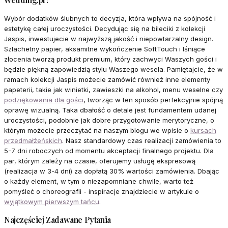
Wybór dodatków ślubnych to decyzja, która wpływa na spójność i
estetykę całej uroczystości. Decydując się na bileciki z kolekcji
Jaspis, inwestujecie w najwyższą jakość i niepowtarzalny design.
Szlachetny papier, aksamitne wykończenie SoftTouch i lśniące
złocenia tworzą produkt premium, który zachwyci Waszych gości i
będzie piękną zapowiedzią stylu Waszego wesela. Pamiętajcie, że w
ramach kolekcji Jaspis możecie zamówić również inne elementy
papeterii, takie jak winietki, zawieszki na alkohol, menu weselne czy
podziękowania dla gości
, tworząc w ten sposób perfekcyjnie spójną
oprawę wizualną. Taka dbałość o detale jest fundamentem udanej
uroczystości, podobnie jak dobre przygotowanie merytoryczne, o
którym możecie przeczytać na naszym blogu we wpisie o
kursach
przedmałżeńskich
. Nasz standardowy czas realizacji zamówienia to
5-7 dni roboczych od momentu akceptacji finalnego projektu. Dla
par, którym zależy na czasie, oferujemy usługę ekspresową
(realizacja w 3-4 dni) za dopłatą 30% wartości zamówienia. Dbając
o każdy element, w tym o niezapomniane chwile, warto też
pomyśleć o choreografii - inspiracje znajdziecie w artykule o
wyjątkowym pierwszym tańcu
.
Najczęściej Zadawane Pytania