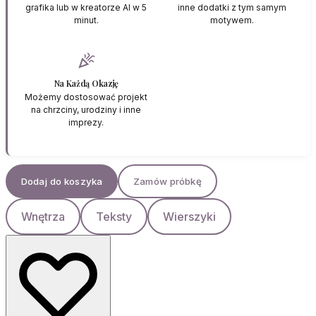
grafika lub w kreatorze AI w 5
inne dodatki z tym samym
minut.
motywem.
celebration
Na Każdą Okazję
Możemy dostosować projekt
na chrzciny, urodziny i inne
imprezy.
Dodaj do koszyka
Zamów próbkę
Wnętrza
Teksty
Wierszyki