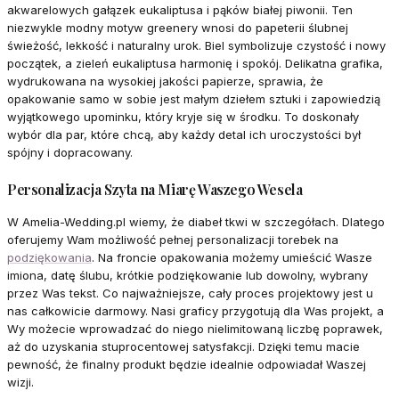
akwarelowych gałązek eukaliptusa i pąków białej piwonii. Ten
niezwykle modny motyw greenery wnosi do papeterii ślubnej
świeżość, lekkość i naturalny urok. Biel symbolizuje czystość i nowy
początek, a zieleń eukaliptusa harmonię i spokój. Delikatna grafika,
wydrukowana na wysokiej jakości papierze, sprawia, że
opakowanie samo w sobie jest małym dziełem sztuki i zapowiedzią
wyjątkowego upominku, który kryje się w środku. To doskonały
wybór dla par, które chcą, aby każdy detal ich uroczystości był
spójny i dopracowany.
Personalizacja Szyta na Miarę Waszego Wesela
W Amelia-Wedding.pl wiemy, że diabeł tkwi w szczegółach. Dlatego
oferujemy Wam możliwość pełnej personalizacji torebek na
podziękowania
. Na froncie opakowania możemy umieścić Wasze
imiona, datę ślubu, krótkie podziękowanie lub dowolny, wybrany
przez Was tekst. Co najważniejsze, cały proces projektowy jest u
nas całkowicie darmowy. Nasi graficy przygotują dla Was projekt, a
Wy możecie wprowadzać do niego nielimitowaną liczbę poprawek,
aż do uzyskania stuprocentowej satysfakcji. Dzięki temu macie
pewność, że finalny produkt będzie idealnie odpowiadał Waszej
wizji.