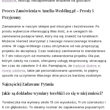
budżecie
, tworząc niezapomniane wrażenie na gościach.
Proces Zamówienia w Amelia-Wedding.pl – Prosty i
Przyjemny
Zamawianie w naszym sklepie jest intuicyjne i bezstresowe. Po
prostu wybierzcie interesującą Was ilość, a w uwagach do
zamówienia podajcie tekst, który ma się znaleźć na torebkach.
Możecie również skorzystać z naszego nowoczesnego kreatora
online. W ciągu krótkiego czasu otrzymacie od nas propozycję
projektu do akceptacji. Czas realizacji zamówienia to standardowo
5-7 dni roboczych od momentu zatwierdzenia projektu. Dla par,
którym zależy na czasie, oferujemy usługę ekspresową, skracającą
ten czas do zaledwie 3-4 dni. Pamiętajcie, że
tradycje ślubne w
nowej odsłonie
, takie jak personalizowane upominki, to piękny
sposób na uczynienie Waszego dnia jeszcze bardziej osobistym.
Najczęściej Zadawane Pytania
Jakie są dokładne wymiary torebki i co się w niej zmieści?
Torebeczka ma wymiary około 15 cm wysokości, 11 cm szerokości i
6 cm głębokości. To idealny rozmiar do zapakowania popularnych