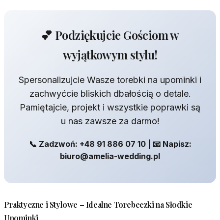
💕 Podziękujcie Gościom w
wyjątkowym stylu!
Spersonalizujcie Wasze torebki na upominki i
zachwyćcie bliskich dbałością o detale.
Pamiętajcie, projekt i wszystkie poprawki są
u nas zawsze za darmo!
📞 Zadzwoń: +48 91 886 07 10 | 📧 Napisz:
biuro@amelia-wedding.pl
Praktyczne i Stylowe – Idealne Torebeczki na Słodkie
Upominki