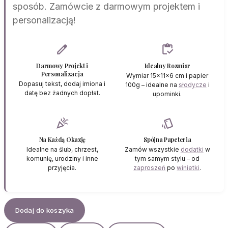
sposób. Zamówcie z darmowym projektem i
personalizacją!
edit
inventory
Darmowy Projekt i
Idealny Rozmiar
Personalizacja
Wymiar 15x11x6 cm i papier
Dopasuj tekst, dodaj imiona i
100g – idealne na
słodycze
i
datę bez żadnych dopłat.
upominki.
celebration
style
Na Każdą Okazję
Spójna Papeteria
Idealne na ślub, chrzest,
Zamów wszystkie
dodatki
w
komunię, urodziny i inne
tym samym stylu – od
przyjęcia.
zaproszeń
po
winietki
.
Dodaj do koszyka