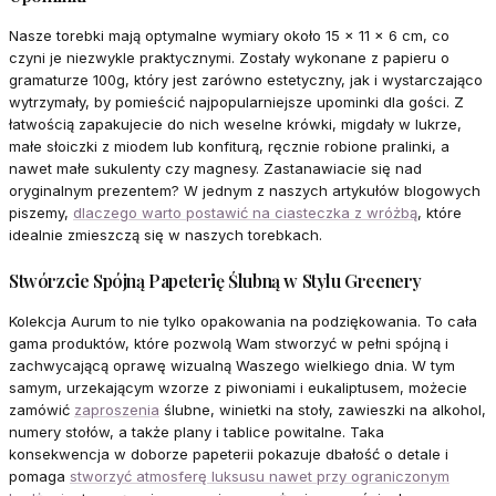
Nasze torebki mają optymalne wymiary około 15 x 11 x 6 cm, co
czyni je niezwykle praktycznymi. Zostały wykonane z papieru o
gramaturze 100g, który jest zarówno estetyczny, jak i wystarczająco
wytrzymały, by pomieścić najpopularniejsze upominki dla gości. Z
łatwością zapakujecie do nich weselne krówki, migdały w lukrze,
małe słoiczki z miodem lub konfiturą, ręcznie robione pralinki, a
nawet małe sukulenty czy magnesy. Zastanawiacie się nad
oryginalnym prezentem? W jednym z naszych artykułów blogowych
piszemy,
dlaczego warto postawić na ciasteczka z wróżbą
, które
idealnie zmieszczą się w naszych torebkach.
Stwórzcie Spójną Papeterię Ślubną w Stylu Greenery
Kolekcja Aurum to nie tylko opakowania na podziękowania. To cała
gama produktów, które pozwolą Wam stworzyć w pełni spójną i
zachwycającą oprawę wizualną Waszego wielkiego dnia. W tym
samym, urzekającym wzorze z piwoniami i eukaliptusem, możecie
zamówić
zaproszenia
ślubne, winietki na stoły, zawieszki na alkohol,
numery stołów, a także plany i tablice powitalne. Taka
konsekwencja w doborze papeterii pokazuje dbałość o detale i
pomaga
stworzyć atmosferę luksusu nawet przy ograniczonym