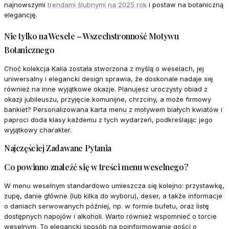
najnowszymi
trendami ślubnymi na 2025 rok
i postaw na botaniczną
elegancję.
Nie tylko na Wesele – Wszechstronność Motywu
Botanicznego
Choć kolekcja Kalia została stworzona z myślą o weselach, jej
uniwersalny i elegancki design sprawia, że doskonale nadaje się
również na inne wyjątkowe okazje. Planujesz uroczysty obiad z
okazji jubileuszu, przyjęcie komunijne, chrzciny, a może firmowy
bankiet? Personalizowana karta menu z motywem białych kwiatów i
paproci doda klasy każdemu z tych wydarzeń, podkreślając jego
wyjątkowy charakter.
Najczęściej Zadawane Pytania
Co powinno znaleźć się w treści menu weselnego?
W menu weselnym standardowo umieszcza się kolejno: przystawkę,
zupę, danie główne (lub kilka do wyboru), deser, a także informacje
o daniach serwowanych później, np. w formie bufetu, oraz listę
dostępnych napojów i alkoholi. Warto również wspomnieć o torcie
weselnym. To elegancki sposób na poinformowanie gości o