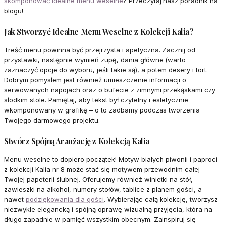
skomponować idealne menu weselne
? Przeczytaj nasz poradnik na
blogu!
Jak Stworzyć Idealne Menu Weselne z Kolekcji Kalia?
Treść menu powinna być przejrzysta i apetyczna. Zacznij od
przystawki, następnie wymień zupę, dania główne (warto
zaznaczyć opcje do wyboru, jeśli takie są), a potem desery i tort.
Dobrym pomysłem jest również umieszczenie informacji o
serwowanych napojach oraz o bufecie z zimnymi przekąskami czy
słodkim stole. Pamiętaj, aby tekst był czytelny i estetycznie
wkomponowany w grafikę – o to zadbamy podczas tworzenia
Twojego darmowego projektu.
Stwórz Spójną Aranżację z Kolekcją Kalia
Menu weselne to dopiero początek! Motyw białych piwonii i paproci
z kolekcji Kalia nr 8 może stać się motywem przewodnim całej
Twojej papeterii ślubnej. Oferujemy również winietki na stół,
zawieszki na alkohol, numery stołów, tablice z planem gości, a
nawet
podziękowania dla gości
. Wybierając całą kolekcję, tworzysz
niezwykle elegancką i spójną oprawę wizualną przyjęcia, która na
długo zapadnie w pamięć wszystkim obecnym. Zainspiruj się