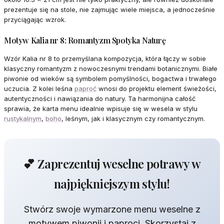
prezentuje się na stole, nie zajmując wiele miejsca, a jednocześnie
przyciągając wzrok.
Motyw Kalia nr 8: Romantyzm Spotyka Naturę
Wzór Kalia nr 8 to przemyślana kompozycja, która łączy w sobie
klasyczny romantyzm z nowoczesnymi trendami botanicznymi. Białe
piwonie od wieków są symbolem pomyślności, bogactwa i trwałego
uczucia. Z kolei leśna
paproć
wnosi do projektu element świeżości,
autentyczności i nawiązania do natury. Ta harmonijna całość
sprawia, że karta menu idealnie wpisuje się w wesela w stylu
rustykalnym
,
boho
, leśnym, jak i klasycznym czy romantycznym.
💕 Zaprezentuj weselne potrawy w
najpiękniejszym stylu!
Stwórz swoje wymarzone menu weselne z
motywem piwonii i paproci. Skorzystaj z