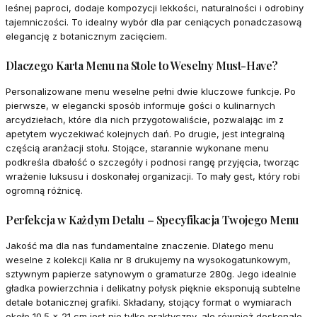
leśnej paproci, dodaje kompozycji lekkości, naturalności i odrobiny
tajemniczości. To idealny wybór dla par ceniących ponadczasową
elegancję z botanicznym zacięciem.
Dlaczego Karta Menu na Stole to Weselny Must-Have?
Personalizowane menu weselne pełni dwie kluczowe funkcje. Po
pierwsze, w elegancki sposób informuje gości o kulinarnych
arcydziełach, które dla nich przygotowaliście, pozwalając im z
apetytem wyczekiwać kolejnych dań. Po drugie, jest integralną
częścią aranżacji stołu. Stojące, starannie wykonane menu
podkreśla dbałość o szczegóły i podnosi rangę przyjęcia, tworząc
wrażenie luksusu i doskonałej organizacji. To mały gest, który robi
ogromną różnicę.
Perfekcja w Każdym Detalu – Specyfikacja Twojego Menu
Jakość ma dla nas fundamentalne znaczenie. Dlatego menu
weselne z kolekcji Kalia nr 8 drukujemy na wysokogatunkowym,
sztywnym papierze satynowym o gramaturze 280g. Jego idealnie
gładka powierzchnia i delikatny połysk pięknie eksponują subtelne
detale botanicznej grafiki. Składany, stojący format o wymiarach
około 10.5 x 21 cm jest nie tylko praktyczny, ale również doskonale