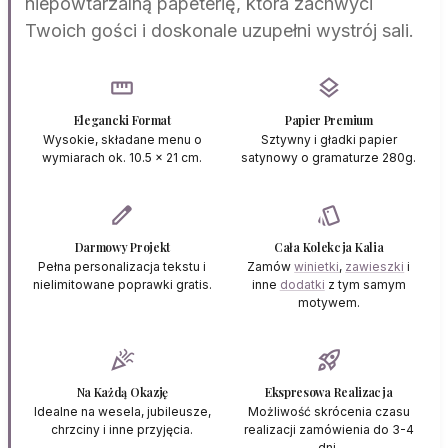
niepowtarzalną papeterię, która zachwyci
Twoich gości i doskonale uzupełni wystrój sali.
straighten
layers
Elegancki Format
Papier Premium
Wysokie, składane menu o
Sztywny i gładki papier
wymiarach ok. 10.5 x 21 cm.
satynowy o gramaturze 280g.
edit
style
Darmowy Projekt
Cała Kolekcja Kalia
Pełna personalizacja tekstu i
Zamów
winietki
,
zawieszki
i
nielimitowane poprawki gratis.
inne
dodatki
z tym samym
motywem.
celebration
rocket_launch
Na Każdą Okazję
Ekspresowa Realizacja
Idealne na wesela, jubileusze,
Możliwość skrócenia czasu
chrzciny i inne przyjęcia.
realizacji zamówienia do 3-4
dni.