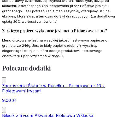
Standardowy czas realizacji wynosi 5-7 dni roboczych, licząc od
momentu ostatecznego zaakceptowania przez Państwa projektu
graficznego. Jeśli potrzebujecie menu szybciej, oferujemy usługę
ekspres, która skraca ten czas do 3-4 dni roboczych (za dodatkową
opłatą 30% wartości zamówienia).
Z jakiego papieru wykonane jest menu Pistacjowe nr 10?
Menu drukowane jest na wysokiej jakości, sztywnym papierze o
gramaturze 246g. Jest to biały papier ozdobny z wyraźną,
elegancką fakturą lnu, która dodaje produktowi luksusowego
charakteru i jest przyjemna w dotyku.
Polecane dodatki
Zaproszenia Ślubne w Pudełku – Pistacjowe nr 10 z
Fioletowymi Irysami
9.00
zł
Bilecik z Irysem Akwarela, Fioletowa Wkładka