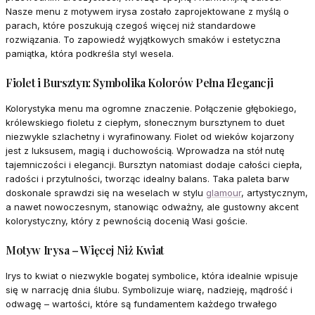
Nasze menu z motywem irysa zostało zaprojektowane z myślą o
parach, które poszukują czegoś więcej niż standardowe
rozwiązania. To zapowiedź wyjątkowych smaków i estetyczna
pamiątka, która podkreśla styl wesela.
Fiolet i Bursztyn: Symbolika Kolorów Pełna Elegancji
Kolorystyka menu ma ogromne znaczenie. Połączenie głębokiego,
królewskiego fioletu z ciepłym, słonecznym bursztynem to duet
niezwykle szlachetny i wyrafinowany. Fiolet od wieków kojarzony
jest z luksusem, magią i duchowością. Wprowadza na stół nutę
tajemniczości i elegancji. Bursztyn natomiast dodaje całości ciepła,
radości i przytulności, tworząc idealny balans. Taka paleta barw
doskonale sprawdzi się na weselach w stylu
glamour
, artystycznym,
a nawet nowoczesnym, stanowiąc odważny, ale gustowny akcent
kolorystyczny, który z pewnością docenią Wasi goście.
Motyw Irysa – Więcej Niż Kwiat
Irys to kwiat o niezwykle bogatej symbolice, która idealnie wpisuje
się w narrację dnia ślubu. Symbolizuje wiarę, nadzieję, mądrość i
odwagę – wartości, które są fundamentem każdego trwałego