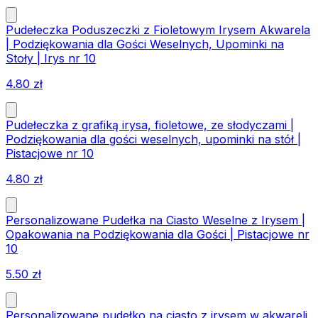
Pudełeczka Poduszeczki z Fioletowym Irysem Akwarela
| Podziękowania dla Gości Weselnych, Upominki na
Stoły | Irys nr 10
4.80
zł
Pudełeczka z grafiką irysa, fioletowe, ze słodyczami |
Podziękowania dla gości weselnych, upominki na stół |
Pistacjowe nr 10
4.80
zł
Personalizowane Pudełka na Ciasto Weselne z Irysem |
Opakowania na Podziękowania dla Gości | Pistacjowe nr
10
5.50
zł
Personalizowane pudełko na ciasto z irysem w akwareli