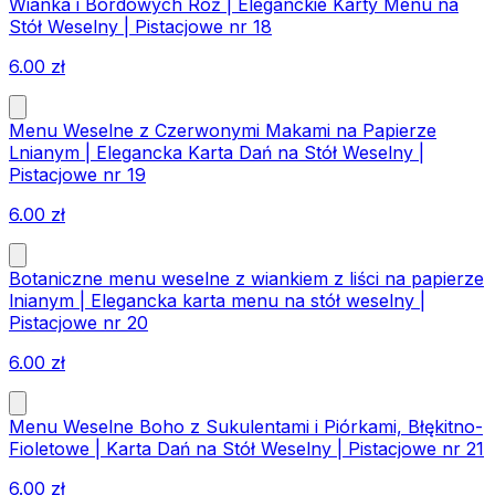
Wianka i Bordowych Róż | Eleganckie Karty Menu na
Stół Weselny | Pistacjowe nr 18
6.00
zł
Menu Weselne z Czerwonymi Makami na Papierze
Lnianym | Elegancka Karta Dań na Stół Weselny |
Pistacjowe nr 19
6.00
zł
Botaniczne menu weselne z wiankiem z liści na papierze
lnianym | Elegancka karta menu na stół weselny |
Pistacjowe nr 20
6.00
zł
Menu Weselne Boho z Sukulentami i Piórkami, Błękitno-
Fioletowe | Karta Dań na Stół Weselny | Pistacjowe nr 21
6.00
zł