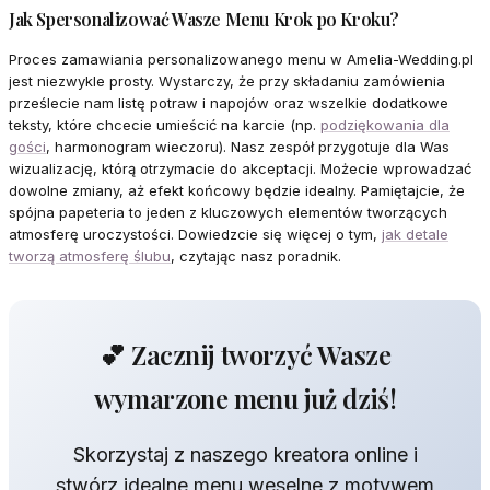
Jak Spersonalizować Wasze Menu Krok po Kroku?
Proces zamawiania personalizowanego menu w Amelia-Wedding.pl
jest niezwykle prosty. Wystarczy, że przy składaniu zamówienia
prześlecie nam listę potraw i napojów oraz wszelkie dodatkowe
teksty, które chcecie umieścić na karcie (np.
podziękowania dla
gości
, harmonogram wieczoru). Nasz zespół przygotuje dla Was
wizualizację, którą otrzymacie do akceptacji. Możecie wprowadzać
dowolne zmiany, aż efekt końcowy będzie idealny. Pamiętajcie, że
spójna papeteria to jeden z kluczowych elementów tworzących
atmosferę uroczystości. Dowiedzcie się więcej o tym,
jak detale
tworzą atmosferę ślubu
, czytając nasz poradnik.
💕 Zacznij tworzyć Wasze
wymarzone menu już dziś!
Skorzystaj z naszego kreatora online i
stwórz idealne menu weselne z motywem