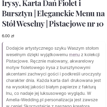
Irysy, Karta Dań Fiolet i
Bursztyn | Eleganckie Menu na
Stół Weselny | Pistacjowe nr 10
6.00
zł
Dodajcie artystycznego szyku Waszym stołom
weselnym dzięki wyjątkowemu
menu
z kolekcji
Pistacjowe. Ręcznie malowany, akwarelowy
motyw fioletowego irysa z bursztynowymi
akcentami zachwyci gości i podkreśli uroczysty
charakter dnia. Każda karta dań drukowana jest
na wysokiej jakości białym papierze z fakturą
lnu, co nadaje jej luksusowego wyglądu. W
Amelia-Wedding.pl personalizacja jest zawsze
w cenie! Skorzystajcie z naszego kreatora