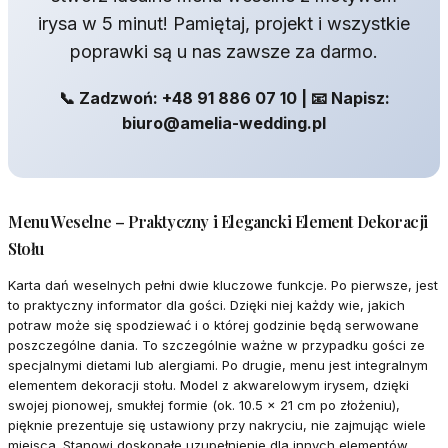
irysa w 5 minut! Pamiętaj, projekt i wszystkie
poprawki są u nas zawsze za darmo.
📞 Zadzwoń: +48 91 886 07 10 | 📧 Napisz:
biuro@amelia-wedding.pl
Menu Weselne – Praktyczny i Elegancki Element Dekoracji
Stołu
Karta dań weselnych pełni dwie kluczowe funkcje. Po pierwsze, jest
to praktyczny informator dla gości. Dzięki niej każdy wie, jakich
potraw może się spodziewać i o której godzinie będą serwowane
poszczególne dania. To szczególnie ważne w przypadku gości ze
specjalnymi dietami lub alergiami. Po drugie, menu jest integralnym
elementem dekoracji stołu. Model z akwarelowym irysem, dzięki
swojej pionowej, smukłej formie (ok. 10.5 x 21 cm po złożeniu),
pięknie prezentuje się ustawiony przy nakryciu, nie zajmując wiele
miejsca. Stanowi doskonałe uzupełnienie dla innych elementów