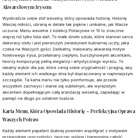
Akwarelowym Irysem
Wyobraźcie sobie stół weselny, który opowiada historię. Historię
Waszej miłości, ubraną w detale tak piękne i unikalne, jak Wasze
uczucie. Menu weselne z kolekcji Pistacjowe nr 10 to znacznie
więcej niż tylko lista dań. To małe dzieło sztuki, które stanowi serce
dekoracji stołu i jest pierwszym zwiastunem kulinarnej uczty, jaka
czeka na Waszych gości. Delikatny, malowany akwarelą motyw
fioletowego irysa, przełamany ciepłymi, bursztynowymi akcentami,
tworzy kompozycję pełną elegancji i artystycznego wyrazu. To
idealny wybór dla par, które cenią sobie oryginalność i pragną, aby
każdy element ich wielkiego dnia był dopracowany w najmniejszym
szczególe. Ta karta menu nie tylko poinformuje, ale przede
wszystkim zachwyci i stanie się subtelnym, ale wyrazistym
akcentem dopełniającym całą aranżację weselną, zapadając w
pamięć na długo po ostatnim toaście.
Karta Menu, Która Opowiada Historię – Perfekcyjna Oprawa
Waszych Potraw
Każdy element papeterii ślubnej powinien współgrać z motywem
przewodnim uroczystości, tworząc spójną i harmonijną całość.