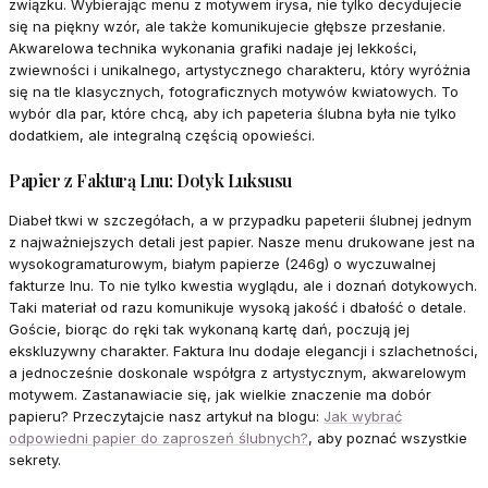
związku. Wybierając menu z motywem irysa, nie tylko decydujecie
się na piękny wzór, ale także komunikujecie głębsze przesłanie.
Akwarelowa technika wykonania grafiki nadaje jej lekkości,
zwiewności i unikalnego, artystycznego charakteru, który wyróżnia
się na tle klasycznych, fotograficznych motywów kwiatowych. To
wybór dla par, które chcą, aby ich papeteria ślubna była nie tylko
dodatkiem, ale integralną częścią opowieści.
Papier z Fakturą Lnu: Dotyk Luksusu
Diabeł tkwi w szczegółach, a w przypadku papeterii ślubnej jednym
z najważniejszych detali jest papier. Nasze menu drukowane jest na
wysokogramaturowym, białym papierze (246g) o wyczuwalnej
fakturze lnu. To nie tylko kwestia wyglądu, ale i doznań dotykowych.
Taki materiał od razu komunikuje wysoką jakość i dbałość o detale.
Goście, biorąc do ręki tak wykonaną kartę dań, poczują jej
ekskluzywny charakter. Faktura lnu dodaje elegancji i szlachetności,
a jednocześnie doskonale współgra z artystycznym, akwarelowym
motywem. Zastanawiacie się, jak wielkie znaczenie ma dobór
papieru? Przeczytajcie nasz artykuł na blogu:
Jak wybrać
odpowiedni papier do zaproszeń ślubnych?
, aby poznać wszystkie
sekrety.