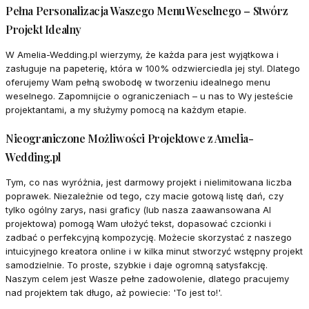
Pełna Personalizacja Waszego Menu Weselnego – Stwórz
Projekt Idealny
W Amelia-Wedding.pl wierzymy, że każda para jest wyjątkowa i
zasługuje na papeterię, która w 100% odzwierciedla jej styl. Dlatego
oferujemy Wam pełną swobodę w tworzeniu idealnego menu
weselnego. Zapomnijcie o ograniczeniach – u nas to Wy jesteście
projektantami, a my służymy pomocą na każdym etapie.
Nieograniczone Możliwości Projektowe z Amelia-
Wedding.pl
Tym, co nas wyróżnia, jest darmowy projekt i nielimitowana liczba
poprawek. Niezależnie od tego, czy macie gotową listę dań, czy
tylko ogólny zarys, nasi graficy (lub nasza zaawansowana AI
projektowa) pomogą Wam ułożyć tekst, dopasować czcionki i
zadbać o perfekcyjną kompozycję. Możecie skorzystać z naszego
intuicyjnego kreatora online i w kilka minut stworzyć wstępny projekt
samodzielnie. To proste, szybkie i daje ogromną satysfakcję.
Naszym celem jest Wasze pełne zadowolenie, dlatego pracujemy
nad projektem tak długo, aż powiecie: 'To jest to!'.