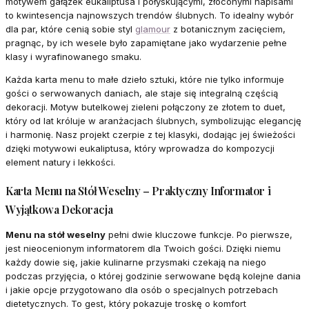
motywem gałązek eukaliptusa i połyskującymi, złoconymi napisami
to kwintesencja najnowszych trendów ślubnych. To idealny wybór
dla par, które cenią sobie styl
glamour
z botanicznym zacięciem,
pragnąc, by ich wesele było zapamiętane jako wydarzenie pełne
klasy i wyrafinowanego smaku.
Każda karta menu to małe dzieło sztuki, które nie tylko informuje
gości o serwowanych daniach, ale staje się integralną częścią
dekoracji. Motyw butelkowej zieleni połączony ze złotem to duet,
który od lat króluje w aranżacjach ślubnych, symbolizując elegancję
i harmonię. Nasz projekt czerpie z tej klasyki, dodając jej świeżości
dzięki motywowi eukaliptusa, który wprowadza do kompozycji
element natury i lekkości.
Karta Menu na Stół Weselny – Praktyczny Informator i
Wyjątkowa Dekoracja
Menu na stół weselny
pełni dwie kluczowe funkcje. Po pierwsze,
jest nieocenionym informatorem dla Twoich gości. Dzięki niemu
każdy dowie się, jakie kulinarne przysmaki czekają na niego
podczas przyjęcia, o której godzinie serwowane będą kolejne dania
i jakie opcje przygotowano dla osób o specjalnych potrzebach
dietetycznych. To gest, który pokazuje troskę o komfort