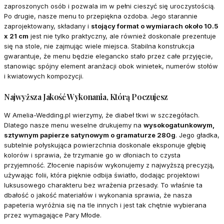
zaproszonych osób i pozwala im w pełni cieszyć się uroczystością.
Po drugie, nasze menu to przepiękna ozdoba. Jego starannie
zaprojektowany, składany i
stojący format o wymiarach około 10.5
x 21 cm
jest nie tylko praktyczny, ale również doskonale prezentuje
się na stole, nie zajmując wiele miejsca. Stabilna konstrukcja
gwarantuje, że menu będzie elegancko stało przez całe przyjęcie,
stanowiąc spójny element aranżacji obok winietek, numerów stołów
i kwiatowych kompozycji.
Najwyższa Jakość Wykonania, Którą Poczujesz
W Amelia-Wedding.pl wierzymy, że diabeł tkwi w szczegółach.
Dlatego nasze menu weselne drukujemy na
wysokogatunkowym,
sztywnym papierze satynowym o gramaturze 280g
. Jego gładka,
subtelnie połyskująca powierzchnia doskonale eksponuje głębię
kolorów i sprawia, że trzymanie go w dłoniach to czysta
przyjemność. Złocenie napisów wykonujemy z najwyższą precyzją,
używając folii, która pięknie odbija światło, dodając projektowi
luksusowego charakteru bez wrażenia przesady. To właśnie ta
dbałość o jakość materiałów i wykonania sprawia, że nasza
papeteria wyróżnia się na tle innych i jest tak chętnie wybierana
przez wymagające Pary Młode.