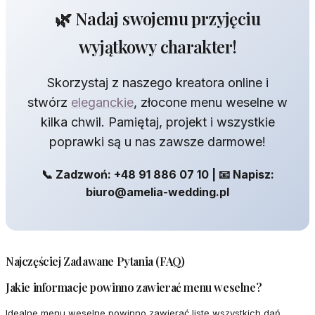
🌿 Nadaj swojemu przyjęciu
wyjątkowy charakter!
Skorzystaj z naszego kreatora online i
stwórz
eleganckie
, złocone menu weselne w
kilka chwil. Pamiętaj, projekt i wszystkie
poprawki są u nas zawsze darmowe!
📞 Zadzwoń: +48 91 886 07 10 | 📧 Napisz:
biuro@amelia-wedding.pl
Najczęściej Zadawane Pytania (FAQ)
Jakie informacje powinno zawierać menu weselne?
Idealne menu weselne powinno zawierać listę wszystkich dań