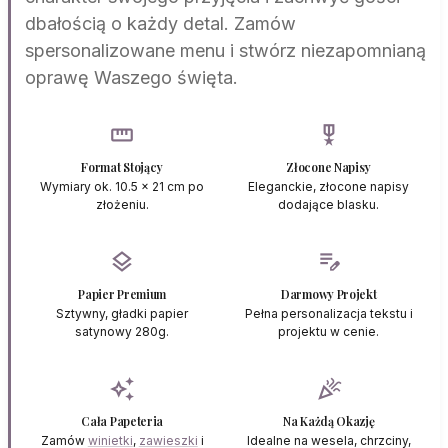
dbałością o każdy detal. Zamów
spersonalizowane menu i stwórz niezapomnianą
oprawę Waszego święta.
straighten
military_tech
Format Stojący
Złocone Napisy
Wymiary ok. 10.5 x 21 cm po
Eleganckie, złocone napisy
złożeniu.
dodające blasku.
layers
edit_note
Papier Premium
Darmowy Projekt
Sztywny, gładki papier
Pełna personalizacja tekstu i
satynowy 280g.
projektu w cenie.
auto_awesome
celebration
Cała Papeteria
Na Każdą Okazję
Zamów
winietki
,
zawieszki
i
Idealne na wesela, chrzciny,