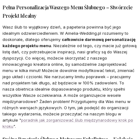
Pełna Personalizacja Waszego Menu Ślubnego – Stwórzcie
Projekt Idealny
Wasz ślub to wyjątkowy dzień, a papeteria powinna być jego
idealnym odzwierciedleniem. W Amelia-Wedding.pl rozumiemy to
doskonale, dlatego oferujemy
całkowicie darmową personalizację
każdego projektu menu
. Niezależnie od tego, czy macie już gotową
listę dań, czy potrzebujecie inspiracji, nasi graficy są do Waszej
dyspozycji. Co więcej, możecie skorzystać z naszego
innowacyjnego kreatora online, by samodzielnie zaprojektować
menu w kilka minut! Możecie dowolnie modyfikować tekst, zmieniać
jego układ i czcionki. Nie narzucamy limitu poprawek – pracujemy
nad projektem tak długo, aż będziecie w 100% zadowoleni. To
nasza obietnica idealnie dopasowanego produktu, który spełni
wszystkie Wasze oczekiwania. A może organizujecie wesele
międzynarodowe? Żaden problem! Przygotujemy dla Was menu w
różnych wersjach językowych. O tym, jak podejść do organizacji
takiego wydarzenia, możecie przeczytać na naszym blogu w
artykule "
poradnik jak zorganizować ślub międzynarodowy krok po
kroku
".