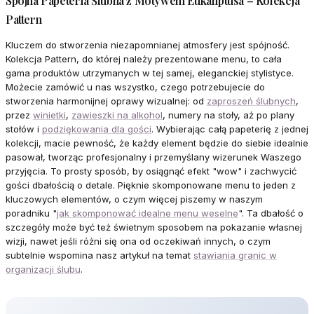
Spójna Papeteria Ślubna z Motywem Eukaliptusa – Kolekcja
Pattern
Kluczem do stworzenia niezapomnianej atmosfery jest spójność.
Kolekcja Pattern, do której należy prezentowane menu, to cała
gama produktów utrzymanych w tej samej, eleganckiej stylistyce.
Możecie zamówić u nas wszystko, czego potrzebujecie do
stworzenia harmonijnej oprawy wizualnej: od
zaproszeń ślubnych
,
przez
winietki
,
zawieszki na alkohol
, numery na stoły, aż po plany
stołów i
podziękowania dla gości
. Wybierając całą papeterię z jednej
kolekcji, macie pewność, że każdy element będzie do siebie idealnie
pasował, tworząc profesjonalny i przemyślany wizerunek Waszego
przyjęcia. To prosty sposób, by osiągnąć efekt "wow" i zachwycić
gości dbałością o detale. Pięknie skomponowane menu to jeden z
kluczowych elementów, o czym więcej piszemy w naszym
poradniku "
jak skomponować idealne menu weselne
". Ta dbałość o
szczegóły może być też świetnym sposobem na pokazanie własnej
wizji, nawet jeśli różni się ona od oczekiwań innych, o czym
subtelnie wspomina nasz artykuł na temat
stawiania granic w
organizacji ślubu
.