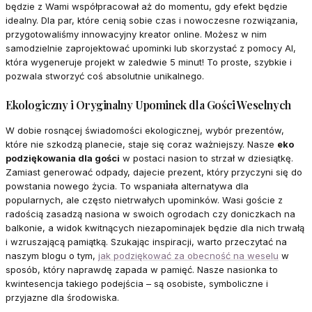
będzie z Wami współpracował aż do momentu, gdy efekt będzie
idealny. Dla par, które cenią sobie czas i nowoczesne rozwiązania,
przygotowaliśmy innowacyjny kreator online. Możesz w nim
samodzielnie zaprojektować upominki lub skorzystać z pomocy AI,
która wygeneruje projekt w zaledwie 5 minut! To proste, szybkie i
pozwala stworzyć coś absolutnie unikalnego.
Ekologiczny i Oryginalny Upominek dla Gości Weselnych
W dobie rosnącej świadomości ekologicznej, wybór prezentów,
które nie szkodzą planecie, staje się coraz ważniejszy. Nasze
eko
podziękowania dla gości
w postaci nasion to strzał w dziesiątkę.
Zamiast generować odpady, dajecie prezent, który przyczyni się do
powstania nowego życia. To wspaniała alternatywa dla
popularnych, ale często nietrwałych upominków. Wasi goście z
radością zasadzą nasiona w swoich ogrodach czy doniczkach na
balkonie, a widok kwitnących niezapominajek będzie dla nich trwałą
i wzruszającą pamiątką. Szukając inspiracji, warto przeczytać na
naszym blogu o tym,
jak podziękować za obecność na weselu
w
sposób, który naprawdę zapada w pamięć. Nasze nasionka to
kwintesencja takiego podejścia – są osobiste, symboliczne i
przyjazne dla środowiska.