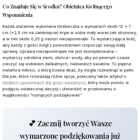
Co Znajduje Się w Środku? Obietnica Kwitnącego
Wspomnienia
Każda starannie wykonana torebeczka o wymiarach około 12 x 7
cm (+2,5 cm na zamknięcie) kryje w sobie mały woreczek strunowy,
a w nim około 0,25 g nasion niezapominajki. To wystarczająca ilość,
aby każdy z gości mógł z powodzeniem rozpocząć swoją małą
uprawę. Uprawa niezapominajek nie jest skomplikowana –
wystarczy odrobina ziemi, słońca i wody, aby po pewnym czasie
cieszyć się widokiem delikatnych, niebieskich kwiatów. To piękna
metafora miłości, o którą trzeba dbać, by mogła rozkwitnąć w pełni.
Dla par, które rozważają różne opcje, polecamy także artykuł o
słodkich upominkach dla gości weselnych
, który może pomóc w
podjęciu ostatecznej decyzji i utwierdzić w przekonaniu o
wyjątkowości "rosnących podziękowań".
💕 Zacznij tworzyć Wasze
wymarzone podziękowania już