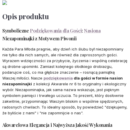
Opis produktu
Symboliczne
Podziękowania dla Gości
:
Nasiona
Niezapominajki z Motywem Piwonii
Każda Para Młoda pragnie, aby dzień ich ślubu był niezapomniany
nie tylko dla nich samych, ale również dla zaproszonych gości.
Wyrazem wdzięczności za przybycie, życzenia i wspólną celebrację
są drobne upominki. Zamiast kolejnego słodkiego drobiazgu,
podarujcie coś, co ma głębsze znaczenie – rosnącą pamiątkę
Waszej miłości. Nasze
podziękowania
dla gości w formie nasion
niezapominajki
z kolekcji Akwarele nr 6 to oryginalny i ekologiczny
wybór. Niezapominajka, jak sama nazwa wskazuje, jest pięknym
symbolem pamięci i trwałego uczucia. To prezent, który dosłownie
zakwitnie, przypominając Waszym bliskim o wspólnie spędzonych,
radosnych chwilach. To idealny sposób, by powiedzieć "dziękujemy,
że byliście z nami" i "nie zapomnijcie o nas".
Akwarelowa Elegancja i Najwyższa Jakość Wykonania