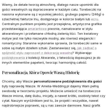
Wiemy, że detale tworzą atmosferę, dlatego nasze upominki dla
gości weselnych są dopracowane w każdym calu. Torebeczki na
nasiona wykonane są z wysokiej jakości, grubego papieru (246g) o
szlachetnej fakturze lnu, dostępnego w kolorze białym lub
ecru
.
Centralnym punktem projektu jest przepiękna, artystyczna grafika
przedstawiająca
amarantowe
piwonie, namalowane w stylu
akwarelowym i przełamane chłodną zielenią liści. Ten kwiatowy
motyw jest nie tylko niezwykle modny, ale również elegancki i
romantyczny. Staranne wykonanie sprawia, że torebeczki same w
sobie są małym dziełem sztuki. Zastanawiasz się,
jak zadbać o
spójność stylu zaproszeń z dekoracją weselną
? Wybierając
podziękowania
z kolekcji Akwarele, z łatwością dopasujesz je do
innych elementów papeterii, tworząc harmonijną całość.
Personalizacja, Która Opowie Waszą Historię
Chcemy, aby Wasze
personalizowane podziękowania dla gości
były naprawdę Wasze. W Amelia-Wedding.pl dajemy Wam pełną
swobodę w tworzeniu projektu. Możecie umieścić na torebeczce
Wasze imiona, datę ślubu, inicjały, a nawet krótki, osobisty tekst czy
cytat. Naszym wyróżnikiem jest to, że projekt i wszystkie, nawet
najdrobniejsze poprawki, są u nas zawsze darmowe. Nasz grafik