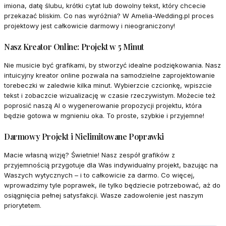
imiona, datę ślubu, krótki cytat lub dowolny tekst, który chcecie
przekazać bliskim. Co nas wyróżnia? W Amelia-Wedding.pl proces
projektowy jest całkowicie darmowy i nieograniczony!
Nasz Kreator Online: Projekt w 5 Minut
Nie musicie być grafikami, by stworzyć idealne podziękowania. Nasz
intuicyjny kreator online pozwala na samodzielne zaprojektowanie
torebeczki w zaledwie kilka minut. Wybierzcie czcionkę, wpiszcie
tekst i zobaczcie wizualizację w czasie rzeczywistym. Możecie też
poprosić naszą AI o wygenerowanie propozycji projektu, która
będzie gotowa w mgnieniu oka. To proste, szybkie i przyjemne!
Darmowy Projekt i Nielimitowane Poprawki
Macie własną wizję? Świetnie! Nasz zespół grafików z
przyjemnością przygotuje dla Was indywidualny projekt, bazując na
Waszych wytycznych – i to całkowicie za darmo. Co więcej,
wprowadzimy tyle poprawek, ile tylko będziecie potrzebować, aż do
osiągnięcia pełnej satysfakcji. Wasze zadowolenie jest naszym
priorytetem.