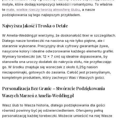
motyle, które dodają kompozycji lekkości i romantyzmu. To właśnie
te
małe, wielkie rzeczy tworzą atmosferę ślubu
, a nasze
podziękowania są tego najlepszym przykładem.
Najwyższa Jakość i Troska o Detale
W Amelia-Wedding.pl wierzymy, że doskonałość tkwi w szczegółach.
Dlatego nasze torebeczki na nasiona są nie tylko piękne, ale i
starannie wykonane. Precyzyjny druk cyfrowy gwarantuje żywe,
nasycone kolory i idealne odwzorowanie każdego elementu grafiki.
Wymiary torebeczki (ok. 12 x 7 cm) są idealnie dopasowane, by
stanowiła ona uroczy dodatek do nakrycia stołu, nie przytłaczając
go. W środku znajduje się woreczek z około 0,25g nasion
niezapominajki, gotowych do zasiania. Całość jest przemyślanym,
kompletnym produktem, który zachwyci Was i Waszych gości.
Personalizacja Bez Granic – Stwórzcie Podziękowania
Waszych Marzeń z Amelia-Wedding.pl
Wasz ślub to Wasza historia, dlatego podziękowania dla gości
również powinny być jej odzwierciedleniem. Oferujemy pełną
personalizację każdej torebeczki. Możecie umieścić na niej Wasze