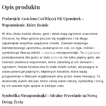
Opis produktu
Podarujcie Gościom Coś Więcej Niż Upominek –
Wspomnienie, Które Rośnie
W dniu ślubu każde słowo, gest i detal mają ogromne znaczenie.
Chcecie, by Wasi goście poczuli się wyjątkowo i na długo
zapamiętali wspólnie spędzone chwile. Zamiast kolejnego
standardowego upominku, podarujcie im coś, co żyje, rośnie i
symbolizuje Waszą miłość –
nasiona
niezapominajki. Te
oryginalne
podziękowania dla gości w stylu
boho
to nie tylko piękny gest, ale
również obietnica wspomnień, które zakwitną w ich domach i
ogrodach. Każda torebeczka to małe dzieło sztuki, skrywające w
sobie potencjał pięknych, błękitnych kwiatów, które będą
przypominać o Waszym wyjątkowym dniu przez wiele miesięcy. To
doskonały wybór dla par, które cenią sobie naturę, symbolikę i chcą,
by ich wesele było spójne w każdym calu.
Symbolika Niezapominajki – Idealne Przesłanie na Nową
Drogę Życia