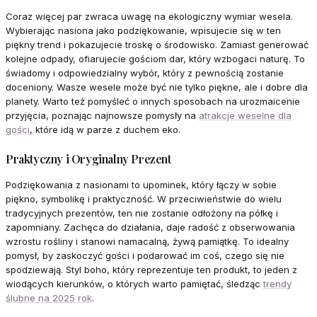
Coraz więcej par zwraca uwagę na ekologiczny wymiar wesela.
Wybierając nasiona jako podziękowanie, wpisujecie się w ten
piękny trend i pokazujecie troskę o środowisko. Zamiast generować
kolejne odpady, ofiarujecie gościom dar, który wzbogaci naturę. To
świadomy i odpowiedzialny wybór, który z pewnością zostanie
doceniony. Wasze wesele może być nie tylko piękne, ale i dobre dla
planety. Warto też pomyśleć o innych sposobach na urozmaicenie
przyjęcia, poznając najnowsze pomysły na
atrakcje weselne dla
gości
, które idą w parze z duchem eko.
Praktyczny i Oryginalny Prezent
Podziękowania z nasionami to upominek, który łączy w sobie
piękno, symbolikę i praktyczność. W przeciwieństwie do wielu
tradycyjnych prezentów, ten nie zostanie odłożony na półkę i
zapomniany. Zachęca do działania, daje radość z obserwowania
wzrostu rośliny i stanowi namacalną, żywą pamiątkę. To idealny
pomysł, by zaskoczyć gości i podarować im coś, czego się nie
spodziewają. Styl boho, który reprezentuje ten produkt, to jeden z
wiodących kierunków, o których warto pamiętać, śledząc
trendy
ślubne na 2025 rok
.