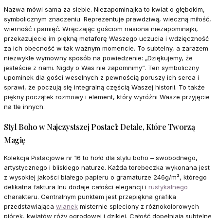
Nazwa mówi sama za siebie. Niezapominajka to kwiat o głębokim,
symbolicznym znaczeniu. Reprezentuje prawdziwą, wieczną miłość,
wierność i pamięć. Wręczając gościom nasiona niezapominajki,
przekazujecie im piękną metaforę Waszego uczucia i wdzięczność
za ich obecność w tak ważnym momencie. To subtelny, a zarazem
niezwykle wymowny sposób na powiedzenie: „Dziękujemy, że
jesteście z nami. Nigdy o Was nie zapomnimy”. Ten symboliczny
upominek dla gości weselnych z pewnością poruszy ich serca i
sprawi, że poczują się integralną częścią Waszej historii. To także
piękny początek rozmowy i element, który wyróżni Wasze przyjęcie
na tle innych.
Styl Boho w Najczystszej Postaci: Detale, Które Tworzą
Magię
Kolekcja Pistacjowe nr 16 to hołd dla stylu boho – swobodnego,
artystycznego i bliskiego naturze. Każda torebeczka wykonana jest
z wysokiej jakości białego papieru o gramaturze 246g/m², którego
delikatna faktura lnu dodaje całości elegancji i
rustykalnego
charakteru. Centralnym punktem jest przepiękna grafika
przedstawiająca
wianek
misternie spleciony z różnokolorowych
piórek, kwiatów róży ogrodowej i dzikiej. Całość dopełniają subtelne