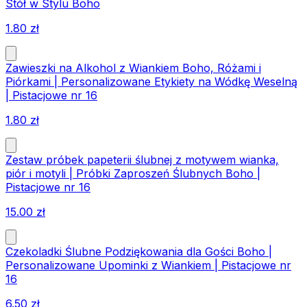
Stół w Stylu Boho
1.80
zł
Zawieszki na Alkohol z Wiankiem Boho, Różami i
Piórkami | Personalizowane Etykiety na Wódkę Weselną
| Pistacjowe nr 16
1.80
zł
Zestaw próbek papeterii ślubnej z motywem wianka,
piór i motyli | Próbki Zaproszeń Ślubnych Boho |
Pistacjowe nr 16
15.00
zł
Czekoladki Ślubne Podziękowania dla Gości Boho |
Personalizowane Upominki z Wiankiem | Pistacjowe nr
16
6.50
zł