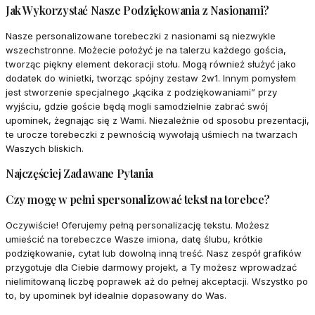
Jak Wykorzystać Nasze Podziękowania z Nasionami?
Nasze personalizowane torebeczki z nasionami są niezwykle
wszechstronne. Możecie położyć je na talerzu każdego gościa,
tworząc piękny element dekoracji stołu. Mogą również służyć jako
dodatek do winietki, tworząc spójny zestaw 2w1. Innym pomysłem
jest stworzenie specjalnego „kącika z podziękowaniami” przy
wyjściu, gdzie goście będą mogli samodzielnie zabrać swój
upominek, żegnając się z Wami. Niezależnie od sposobu prezentacji,
te urocze torebeczki z pewnością wywołają uśmiech na twarzach
Waszych bliskich.
Najczęściej Zadawane Pytania
Czy mogę w pełni spersonalizować tekst na torebce?
Oczywiście! Oferujemy pełną personalizację tekstu. Możesz
umieścić na torebeczce Wasze imiona, datę ślubu, krótkie
podziękowanie, cytat lub dowolną inną treść. Nasz zespół grafików
przygotuje dla Ciebie darmowy projekt, a Ty możesz wprowadzać
nielimitowaną liczbę poprawek aż do pełnej akceptacji. Wszystko po
to, by upominek był idealnie dopasowany do Was.