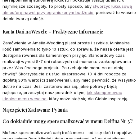
niezapomnianą atmosferę luksusu i pokazuje Waszą dbałość o
najmniejsze szczegóły. To prosty sposób, aby
stworzyć luksusową
atmosferę nawet przy ograniczonym budżecie
, ponieważ to właśnie
detale tworzą całość.
Karta Dań na Wesele – Praktyczne Informacje
Zamówienie w Amelia-Wedding.pl jest proste i szybkie. Minimalna
ilość zamówienia to tylko 10 sztuk, co sprawia, że nasza oferta jest
dostępna również dla kameralnych przyjęć. Standardowy czas
realizacji wynosi 5-7 dni roboczych od momentu zaakceptowania
przez Was finalnego projektu. Potrzebujecie menu na ostatnią
chwilę? Skorzystajcie z usługi ekspresowej (3-4 dni robocze za
dopłatą 30% wartości zamówienia), aby mieć pewność, że wszystko
dotrze na czas. Jeśli zastanawiasz się, jakie potrawy będą
najlepsze, przeczytaj nasz poradnik o tym,
jak skomponować
idealne menu weselne
, który może stać się dla Ciebie inspiracją.
Najczęściej Zadawane Pytania
Co dokładnie mogę spersonalizować w menu Delfina Nr 3?
Możesz spersonalizować całą treść menu – od listy dań i napojów,
przez imiona Pary Młodej i datę uroczystości, aż po dodatkowe