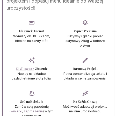
projektem i dopasuj menu idealnie do Waszej
uroczystości!
straighten
layers
Elegancki Format
Papier Premium
Wymiary ok. 10.5x21 cm,
Sztywny i gładki papier
idealne na każdy stół.
satynowy 280g w kolorze
białym.
auto_awesome
edit
Ekskluzywne
Złocenie
Darmowy Projekt
Napisy na okładce
Pełna personalizacja tekstu i
uszlachetnione złotą folią.
układu w cenie zamówienia.
style
celebration
Spójna Kolekcja
Na Każdą Okazję
Zamów całą papeterię
Możliwość adaptacji projektu
(
winietki
,
zaproszenia
) w tym
na inne uroczystości.
samym stylu.