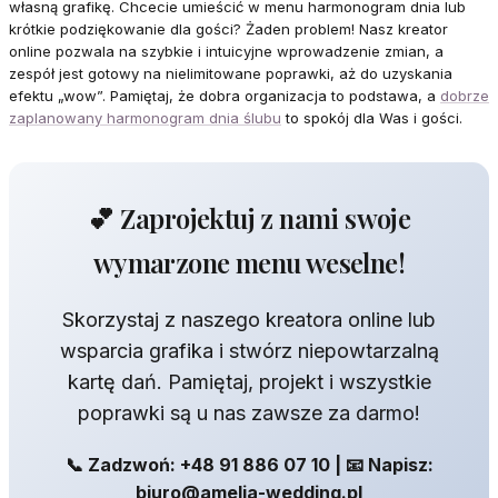
własną grafikę. Chcecie umieścić w menu harmonogram dnia lub
krótkie podziękowanie dla gości? Żaden problem! Nasz kreator
online pozwala na szybkie i intuicyjne wprowadzenie zmian, a
zespół jest gotowy na nielimitowane poprawki, aż do uzyskania
efektu „wow”. Pamiętaj, że dobra organizacja to podstawa, a
dobrze
zaplanowany harmonogram dnia ślubu
to spokój dla Was i gości.
💕 Zaprojektuj z nami swoje
wymarzone menu weselne!
Skorzystaj z naszego kreatora online lub
wsparcia grafika i stwórz niepowtarzalną
kartę dań. Pamiętaj, projekt i wszystkie
poprawki są u nas zawsze za darmo!
📞 Zadzwoń: +48 91 886 07 10 | 📧 Napisz:
biuro@amelia-wedding.pl