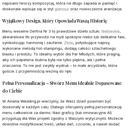
napisami tworzy kompozycję, która na długo zapada w pamięć i
doskonale wpisuje się w styl
glamour
oraz nowoczesne aranżacje.
Wyjątkowy Design, Który Opowiada Waszą Historię
Menu weselne Delfina Nr 3 to prawdziwe dzieło sztuki.
Niebieskie
,
akwarelowe tło przywodzi na myśl spokojne niebo lub delikatne fale,
symbolizując harmonię i zaufanie.
Złote
, połyskujące napisy,
wykonane metodą hot-stampingu, dodają całości szlachetnego
blasku i prestiżu. To idealny wybór dla Par Młodych, które pragną,
aby ich papeteria ślubna była nie tylko piękna, ale i pełna
znaczenia. To nie jest zwykły wydruk – to małe arcydzieło, które
goście z przyjemnością wezmą do ręki.
Pełna Personalizacja – Stwórz Menu Idealnie Dopasowane
do Ciebie
W Amelia-Wedding.pl wierzymy, że Wasz dzień powinien być
doskonały w każdym calu. Dlatego oferujemy pełną personalizację
menu całkowicie za darmo. Nasi graficy (lub innowacyjne AI)
przygotują dla Was projekt zgodny z Waszymi wytycznymi. Możecie
dowolnie modyfikować treść, układ dań, czcionki, a nawet dodać