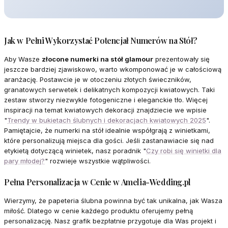
Jak w Pełni Wykorzystać Potencjał Numerów na Stół?
Aby Wasze
złocone numerki na stół glamour
prezentowały się
jeszcze bardziej zjawiskowo, warto wkomponować je w całościową
aranżację. Postawcie je w otoczeniu złotych świeczników,
granatowych serwetek i delikatnych kompozycji kwiatowych. Taki
zestaw stworzy niezwykle fotogeniczne i eleganckie tło. Więcej
inspiracji na temat kwiatowych dekoracji znajdziecie we wpisie
"
Trendy w bukietach ślubnych i dekoracjach kwiatowych 2025
".
Pamiętajcie, że numerki na stół idealnie współgrają z winietkami,
które personalizują miejsca dla gości. Jeśli zastanawiacie się nad
etykietą dotyczącą winietek, nasz poradnik "
Czy robi się winietki dla
pary młodej?
" rozwieje wszystkie wątpliwości.
Pełna Personalizacja w Cenie w Amelia-Wedding.pl
Wierzymy, że papeteria ślubna powinna być tak unikalna, jak Wasza
miłość. Dlatego w cenie każdego produktu oferujemy pełną
personalizację. Nasz grafik bezpłatnie przygotuje dla Was projekt i