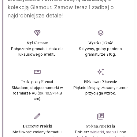
kolekcją Glamour. Zamów teraz i zadbaj o
najdrobniejsze detale!
diamond
layers
Styl Glamour
Wysoka Jakość
Połączenie granatu i złota dla
Sztywny, gruby papier o
luksusowego efektu.
gramaturze 210g.
straighten
auto_awesome
Praktyczny Format
Efektowne Złocenie
Składane, stojące numerki w
Pięknie lśniący, złocony numer
rozmiarze A6 (ok. 10,5x14,8
przyciąga wzrok.
cm).
edit
library_books
Darmowy Projekt
Spójna Papeteria
Możliwość zmiany formatu i
Dobierz
winietki
,
menu
i inne