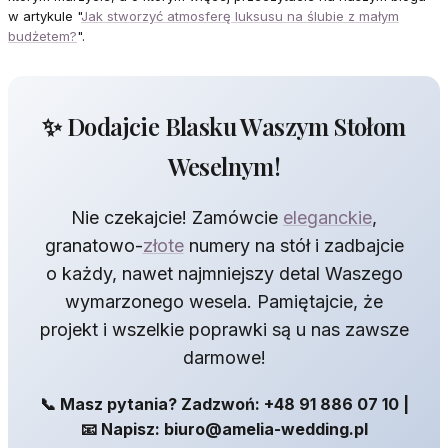
w artykule "
Jak stworzyć atmosferę luksusu na ślubie z małym
budżetem?
".
✨ Dodajcie Blasku Waszym Stołom
Weselnym!
Nie czekajcie! Zamówcie
eleganckie
,
granatowo-
złote
numery na stół i zadbajcie
o każdy, nawet najmniejszy detal Waszego
wymarzonego wesela. Pamiętajcie, że
projekt i wszelkie poprawki są u nas zawsze
darmowe!
📞 Masz pytania? Zadzwoń: +48 91 886 07 10 |
📧 Napisz: biuro@amelia-wedding.pl