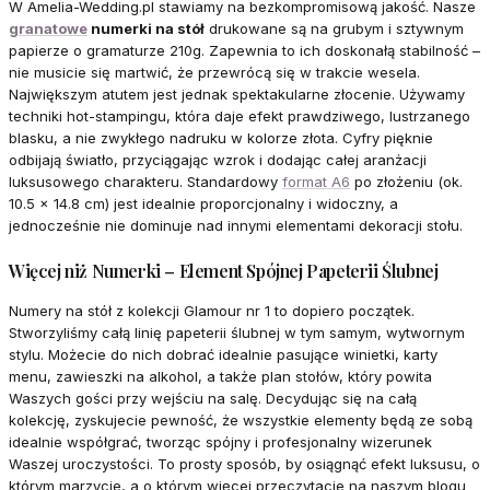
W Amelia-Wedding.pl stawiamy na bezkompromisową jakość. Nasze
granatowe
numerki na stół
drukowane są na grubym i sztywnym
papierze o gramaturze 210g. Zapewnia to ich doskonałą stabilność –
nie musicie się martwić, że przewrócą się w trakcie wesela.
Największym atutem jest jednak spektakularne złocenie. Używamy
techniki hot-stampingu, która daje efekt prawdziwego, lustrzanego
blasku, a nie zwykłego nadruku w kolorze złota. Cyfry pięknie
odbijają światło, przyciągając wzrok i dodając całej aranżacji
luksusowego charakteru. Standardowy
format A6
po złożeniu (ok.
10.5 x 14.8 cm) jest idealnie proporcjonalny i widoczny, a
jednocześnie nie dominuje nad innymi elementami dekoracji stołu.
Więcej niż Numerki – Element Spójnej Papeterii Ślubnej
Numery na stół z kolekcji Glamour nr 1 to dopiero początek.
Stworzyliśmy całą linię papeterii ślubnej w tym samym, wytwornym
stylu. Możecie do nich dobrać idealnie pasujące winietki, karty
menu, zawieszki na alkohol, a także plan stołów, który powita
Waszych gości przy wejściu na salę. Decydując się na całą
kolekcję, zyskujecie pewność, że wszystkie elementy będą ze sobą
idealnie współgrać, tworząc spójny i profesjonalny wizerunek
Waszej uroczystości. To prosty sposób, by osiągnąć efekt luksusu, o
którym marzycie, a o którym więcej przeczytacie na naszym blogu