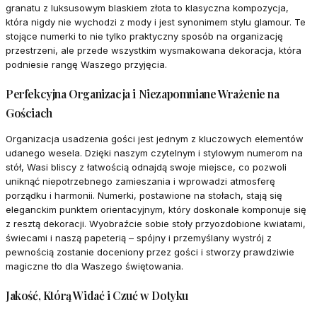
granatu z luksusowym blaskiem złota to klasyczna kompozycja,
która nigdy nie wychodzi z mody i jest synonimem stylu glamour. Te
stojące numerki to nie tylko praktyczny sposób na organizację
przestrzeni, ale przede wszystkim wysmakowana dekoracja, która
podniesie rangę Waszego przyjęcia.
Perfekcyjna Organizacja i Niezapomniane Wrażenie na
Gościach
Organizacja usadzenia gości jest jednym z kluczowych elementów
udanego wesela. Dzięki naszym czytelnym i stylowym numerom na
stół, Wasi bliscy z łatwością odnajdą swoje miejsce, co pozwoli
uniknąć niepotrzebnego zamieszania i wprowadzi atmosferę
porządku i harmonii. Numerki, postawione na stołach, stają się
eleganckim punktem orientacyjnym, który doskonale komponuje się
z resztą dekoracji. Wyobraźcie sobie stoły przyozdobione kwiatami,
świecami i naszą papeterią – spójny i przemyślany wystrój z
pewnością zostanie doceniony przez gości i stworzy prawdziwie
magiczne tło dla Waszego świętowania.
Jakość, Którą Widać i Czuć w Dotyku