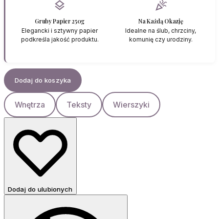
layers
celebration
Gruby Papier 250g
Na Każdą Okazję
Elegancki i sztywny papier
Idealne na ślub, chrzciny,
podkreśla jakość produktu.
komunię czy urodziny.
Dodaj do koszyka
Wnętrza
Teksty
Wierszyki
Dodaj do ulubionych