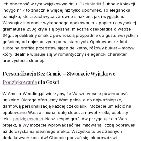
ich obecność w tym wyjątkowym dniu.
Czekoladki
ślubne z kolekcji
Indygo nr 7 to znacznie więcej niż tylko upominek. To elegancka
pamiątka, która zachwyca zarówno smakiem, jak i wyglądem.
Wewnątrz starannie wykonanego opakowania z papieru o wysokiej
gramaturze 250g kryje się pyszna, mleczna czekoladka o wadze
34g. Jej delikatny smak z pewnością przypadnie do gustu wszystkim
gościom, od najmłodszych po najstarszych. Opakowanie zdobi
subtelna grafika przedstawiająca delikatny, różowy bukiet – motyw,
który idealnie wpisuje się w romantyczny i elegancki charakter
uroczystości ślubnej.
Personalizacja Bez Granic – Stwórzcie Wyjątkowe
Podziękowania
dla Gości
W Amelia-Wedding.pl wierzymy, że Wasze wesele powinno być
unikalne. Dlatego oferujemy Wam pełną, a co najważniejsze,
darmową personalizację każdej czekoladki. Możecie umieścić na
opakowaniu Wasze imiona, datę ślubu, a nawet krótki, osobisty
tekst
podziękowania
. Nasz zespół grafików przygotuje dla Was
projekt, a Wy możecie wprowadzać nielimitowaną liczbę poprawek,
aż do uzyskania idealnego efektu. Wszystko to bez żadnych
dodatkowych kosztów! Chcecie poczuć się jak prawdziwi