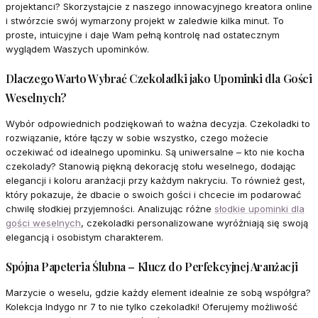
projektanci? Skorzystajcie z naszego innowacyjnego kreatora online
i stwórzcie swój wymarzony projekt w zaledwie kilka minut. To
proste, intuicyjne i daje Wam pełną kontrolę nad ostatecznym
wyglądem Waszych upominków.
Dlaczego Warto Wybrać Czekoladki jako Upominki dla Gości
Weselnych?
Wybór odpowiednich podziękowań to ważna decyzja. Czekoladki to
rozwiązanie, które łączy w sobie wszystko, czego możecie
oczekiwać od idealnego upominku. Są uniwersalne – kto nie kocha
czekolady? Stanowią piękną dekorację stołu weselnego, dodając
elegancji i koloru aranżacji przy każdym nakryciu. To również gest,
który pokazuje, że dbacie o swoich gości i chcecie im podarować
chwilę słodkiej przyjemności. Analizując różne
słodkie upominki dla
gości weselnych
, czekoladki personalizowane wyróżniają się swoją
elegancją i osobistym charakterem.
Spójna Papeteria Ślubna – Klucz do Perfekcyjnej Aranżacji
Marzycie o weselu, gdzie każdy element idealnie ze sobą współgra?
Kolekcja Indygo nr 7 to nie tylko czekoladki! Oferujemy możliwość