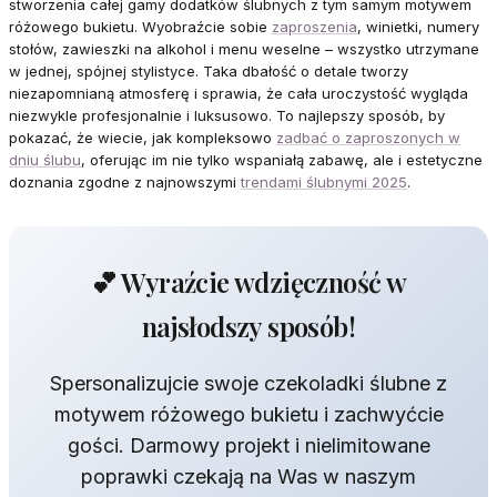
stworzenia całej gamy dodatków ślubnych z tym samym motywem
różowego bukietu. Wyobraźcie sobie
zaproszenia
, winietki, numery
stołów, zawieszki na alkohol i menu weselne – wszystko utrzymane
w jednej, spójnej stylistyce. Taka dbałość o detale tworzy
niezapomnianą atmosferę i sprawia, że cała uroczystość wygląda
niezwykle profesjonalnie i luksusowo. To najlepszy sposób, by
pokazać, że wiecie, jak kompleksowo
zadbać o zaproszonych w
dniu ślubu
, oferując im nie tylko wspaniałą zabawę, ale i estetyczne
doznania zgodne z najnowszymi
trendami ślubnymi 2025
.
💕 Wyraźcie wdzięczność w
najsłodszy sposób!
Spersonalizujcie swoje czekoladki ślubne z
motywem różowego bukietu i zachwyćcie
gości. Darmowy projekt i nielimitowane
poprawki czekają na Was w naszym