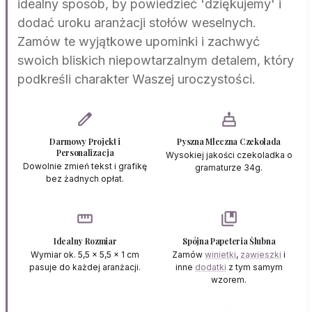
idealny sposób, by powiedzieć 'dziękujemy' i
dodać uroku aranżacji stołów weselnych.
Zamów te wyjątkowe upominki i zachwyć
swoich bliskich niepowtarzalnym detalem, który
podkreśli charakter Waszej uroczystości.
edit
cake
Darmowy Projekt i
Pyszna Mleczna Czekolada
Personalizacja
Wysokiej jakości czekoladka o
Dowolnie zmień tekst i grafikę
gramaturze 34g.
bez żadnych opłat.
straighten
collections_bookmark
Idealny Rozmiar
Spójna Papeteria Ślubna
Wymiar ok. 5,5 x 5,5 x 1 cm
Zamów
winietki
,
zawieszki
i
pasuje do każdej aranżacji.
inne
dodatki
z tym samym
wzorem.