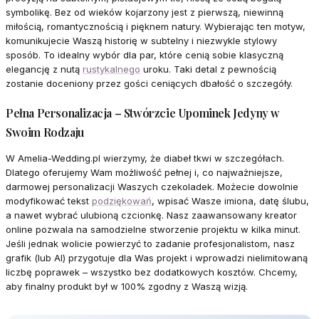
symbolikę. Bez od wieków kojarzony jest z pierwszą, niewinną
miłością, romantycznością i pięknem natury. Wybierając ten motyw,
komunikujecie Waszą historię w subtelny i niezwykle stylowy
sposób. To idealny wybór dla par, które cenią sobie klasyczną
elegancję z nutą
rustykalnego
uroku. Taki detal z pewnością
zostanie doceniony przez gości ceniących dbałość o szczegóły.
Pełna Personalizacja – Stwórzcie Upominek Jedyny w
Swoim Rodzaju
W Amelia-Wedding.pl wierzymy, że diabeł tkwi w szczegółach.
Dlatego oferujemy Wam możliwość pełnej i, co najważniejsze,
darmowej personalizacji Waszych czekoladek. Możecie dowolnie
modyfikować tekst
podziękowań
, wpisać Wasze imiona, datę ślubu,
a nawet wybrać ulubioną czcionkę. Nasz zaawansowany kreator
online pozwala na samodzielne stworzenie projektu w kilka minut.
Jeśli jednak wolicie powierzyć to zadanie profesjonalistom, nasz
grafik (lub AI) przygotuje dla Was projekt i wprowadzi nielimitowaną
liczbę poprawek – wszystko bez dodatkowych kosztów. Chcemy,
aby finalny produkt był w 100% zgodny z Waszą wizją.