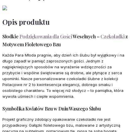
Opis produktu
Słodkie
Podziękowania dla Gości
Weselnych –
Czekoladki
z
Motywem Fioletowego Bzu
Każda Para Młoda pragnie, aby dzień ich ślubu był wyjątkowy i na
długo zapadł w pamięć zaproszonych gości. Jednym z
najpiękniejszych sposobów na wyrażenie wdzięczności za
przybycie i wspólne świętowanie są drobne, ale płynące z serca
upominki. Nasze personalizowane czekoladki ślubne z kolekcji
Pistacjowe nr 2 to kwintesencja elegancji, dobrego smaku i
osobistego charakteru. To więcej niż słodycz – to pamiątka, która
wywoła uśmiech i ciepłe wspomnienia.
Symbolika Kwiatów Bzu w Dniu Waszego Ślubu
Projekt graficzny zdobiący opakowanie czekoladki nie jest
przypadkowy. Gałązki fioletowego bzu, malowane z artystyczną
precyzją na subtelnym, pistacjowym tle, niosą ze sobą bogatą