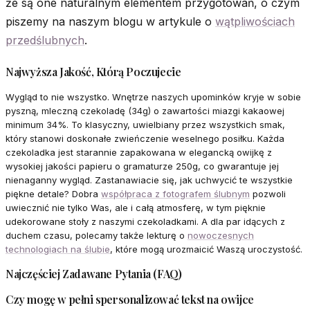
że są one naturalnym elementem przygotowań, o czym
piszemy na naszym blogu w artykule o
wątpliwościach
przedślubnych
.
Najwyższa Jakość, Którą Poczujecie
Wygląd to nie wszystko. Wnętrze naszych upominków kryje w sobie
pyszną, mleczną czekoladę (34g) o zawartości miazgi kakaowej
minimum 34%. To klasyczny, uwielbiany przez wszystkich smak,
który stanowi doskonałe zwieńczenie weselnego posiłku. Każda
czekoladka jest starannie zapakowana w elegancką owijkę z
wysokiej jakości papieru o gramaturze 250g, co gwarantuje jej
nienaganny wygląd. Zastanawiacie się, jak uchwycić te wszystkie
piękne detale? Dobra
współpraca z fotografem ślubnym
pozwoli
uwiecznić nie tylko Was, ale i całą atmosferę, w tym pięknie
udekorowane stoły z naszymi czekoladkami. A dla par idących z
duchem czasu, polecamy także lekturę o
nowoczesnych
technologiach na ślubie
, które mogą urozmaicić Waszą uroczystość.
Najczęściej Zadawane Pytania (FAQ)
Czy mogę w pełni spersonalizować tekst na owijce