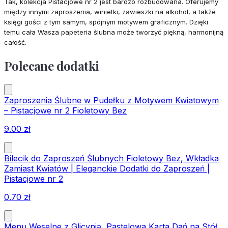
Tak, kolekcja Pistacjowe nr 2 jest bardzo rozbudowana. Oferujemy
między innymi zaproszenia, winietki, zawieszki na alkohol, a także
księgi gości z tym samym, spójnym motywem graficznym. Dzięki
temu cała Wasza papeteria ślubna może tworzyć piękną, harmonijną
całość.
Polecane dodatki
Zaproszenia Ślubne w Pudełku z Motywem Kwiatowym
– Pistacjowe nr 2 Fioletowy Bez
9.00
zł
Bilecik do Zaproszeń Ślubnych Fioletowy Bez, Wkładka
Zamiast Kwiatów | Eleganckie Dodatki do Zaproszeń |
Pistacjowe nr 2
0.70
zł
Menu Weselne z Glicynią, Pastelowa Karta Dań na Stół,