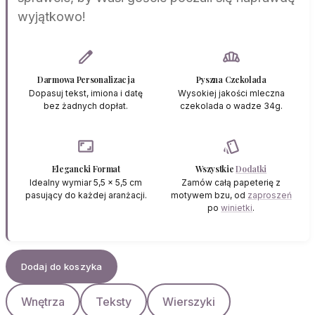
wyjątkowo!
edit
bakery_dining
Darmowa Personalizacja
Pyszna Czekolada
Dopasuj tekst, imiona i datę
Wysokiej jakości mleczna
bez żadnych dopłat.
czekolada o wadze 34g.
aspect_ratio
style
Elegancki Format
Wszystkie
Dodatki
Idealny wymiar 5,5 x 5,5 cm
Zamów całą papeterię z
pasujący do każdej aranżacji.
motywem bzu, od
zaproszeń
po
winietki
.
Dodaj do koszyka
Wnętrza
Teksty
Wierszyki