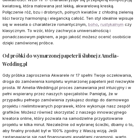
kwiatową, która malowana jest lekką, akwarelową kreską.
Połączenie róż, bzu i drobnych, polnych kwiatów z chłodną zielenią
liści tworzy harmonijną i elegancką całość. Ten styl idealnie wpisuje
się w wesela o charakterze romantycznym,
boho
,
rustykalnym
czy
klasycznym. To wzór, który zachwyca uniwersalnością i
ponadczasowym pięknem, a jego jakość możesz ocenić osobiście
dzięki zamówionej próbce.
Od próbki do wymarzonej papeterii ślubnej z Amelia-
Wedding.pl
Gdy próbka zaproszenia Akwarele nr 17 spełni Twoje oczekiwania,
droga do zamówienia kompletu wymarzonej papeterii jest niezwykle
prosta. W Amelia-Wedding.pl proces zamawiania jest intuicyjny i w
pełni wspierany przez naszych specjalistów. Pamiętaj, że w
przypadku pełnego zamówienia zyskujesz dostęp do darmowego
projektu i nielimitowanych poprawek, które wykonuje nasz zespół
grafików. Możesz również skorzystać z naszego innowacyjnego
kreatora online, który pozwala na samodzielne przygotowanie
projektu w kilka minut. Niezależnie od wybranej ścieżki, dbamy o to,
aby finalny produkt był w 100% zgodny z Waszą wizją. Jeśli
zastanawiacie się nad finansowymi aspektami ceremonii, warto