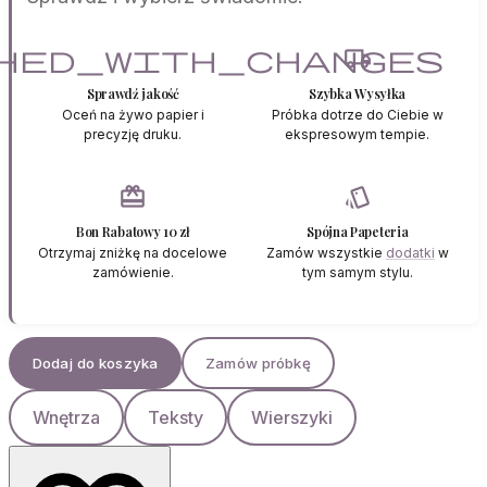
hed_with_changes
local_shipping
Sprawdź jakość
Szybka Wysyłka
Oceń na żywo papier i
Próbka dotrze do Ciebie w
precyzję druku.
ekspresowym tempie.
redeem
style
Bon Rabatowy 10 zł
Spójna Papeteria
Otrzymaj zniżkę na docelowe
Zamów wszystkie
dodatki
w
zamówienie.
tym samym stylu.
Dodaj do koszyka
Zamów próbkę
Wnętrza
Teksty
Wierszyki