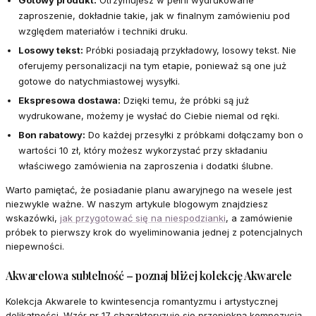
Gotowy produkt:
Otrzymujesz w pełni wydrukowane
zaproszenie, dokładnie takie, jak w finalnym zamówieniu pod
względem materiałów i techniki druku.
Losowy tekst:
Próbki posiadają przykładowy, losowy tekst. Nie
oferujemy personalizacji na tym etapie, ponieważ są one już
gotowe do natychmiastowej wysyłki.
Ekspresowa dostawa:
Dzięki temu, że próbki są już
wydrukowane, możemy je wysłać do Ciebie niemal od ręki.
Bon rabatowy:
Do każdej przesyłki z próbkami dołączamy bon o
wartości 10 zł, który możesz wykorzystać przy składaniu
właściwego zamówienia na zaproszenia i dodatki ślubne.
Warto pamiętać, że posiadanie planu awaryjnego na wesele jest
niezwykle ważne. W naszym artykule blogowym znajdziesz
wskazówki,
jak przygotować się na niespodzianki
, a zamówienie
próbek to pierwszy krok do wyeliminowania jednej z potencjalnych
niepewności.
Akwarelowa subtelność – poznaj bliżej kolekcję Akwarele
Kolekcja Akwarele to kwintesencja romantyzmu i artystycznej
delikatności. Wzór nr 17 charakteryzuje się przepiękną kompozycją