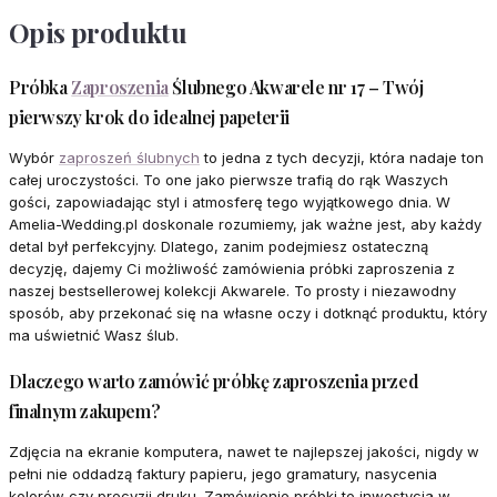
Opis produktu
Próbka
Zaproszenia
Ślubnego Akwarele nr 17 – Twój
pierwszy krok do idealnej papeterii
Wybór
zaproszeń ślubnych
to jedna z tych decyzji, która nadaje ton
całej uroczystości. To one jako pierwsze trafią do rąk Waszych
gości, zapowiadając styl i atmosferę tego wyjątkowego dnia. W
Amelia-Wedding.pl doskonale rozumiemy, jak ważne jest, aby każdy
detal był perfekcyjny. Dlatego, zanim podejmiesz ostateczną
decyzję, dajemy Ci możliwość zamówienia próbki zaproszenia z
naszej bestsellerowej kolekcji Akwarele. To prosty i niezawodny
sposób, aby przekonać się na własne oczy i dotknąć produktu, który
ma uświetnić Wasz ślub.
Dlaczego warto zamówić próbkę zaproszenia przed
finalnym zakupem?
Zdjęcia na ekranie komputera, nawet te najlepszej jakości, nigdy w
pełni nie oddadzą faktury papieru, jego gramatury, nasycenia
kolorów czy precyzji druku. Zamówienie próbki to inwestycja w