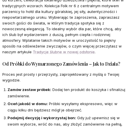
do korzeni, celebracja lokalnego dziedzictwa i piękna, które tkwi w
tradycyjnych wzorach. Kolekcja Folk nr 6 z centralnym motywem
parzenicy to hołd dla kultury góralskiej, jej siły, autentyczności i
niepowtarzalnego uroku. Wybierając te zaproszenia, zapraszasz
swoich gości do świata, w którym tradycja spotyka się z
nowoczesną elegancją. To idealny wybór dla par, które chcą, aby
ich ślub był wydarzeniem z duszą, pełnym ciepła i rodzinnej
atmosfery. Wplatanie takich motywów w uroczystość to piękny
sposób na odświeżenie zwyczajów, o czym więcej przeczytasz w
naszym artykule
Tradycje ślubne w nowej odsłonie
.
Od Próbki do Wymarzonego Zamówienia – Jak to Działa?
Proces jest prosty i przejrzysty, zaprojektowany z myślą o Twojej
wygodzie.
Zamów zestaw próbek:
Dodaj ten produkt do koszyka i sfinalizuj
zamówienie.
Oceń jakość w domu:
Próbki wysyłamy ekspresowo, więc w
ciągu kilku dni będziesz mógł je obejrzeć.
Podejmij decyzję i wykorzystaj bon:
Gdy już upewnisz się w
swoim wyborze, wróć do nas, aby złożyć zamówienie na pełną,