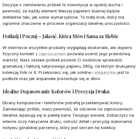
Decyzja o zamówieniu próbek to inwestycja w spokój ducha i
pewność, że każdy element Waszej papeterii ślubnej będzie
dokładnie taki, jak sobie wymarzyliście. To mały krok, który ma
ogromne znaczenie w procesie organizacji idealnej uroczystości.
Dotknij i Poczuj – Jakość, Która Mówi Sama za Siebie
W internecie wszystkie produkty wyglądają doskonale, ale dopiero
fizyczny kontakt z
zaproszeniem
pozwala ocenić jego prawdziwą
wartość. Nasz zestaw próbek pozwoli Ci osobiście sprawdzić
gramaturę i fakturę satynowego papieru 280g, na którym drukujemy
kolekcję Folk nr 6. Przekonasz się, jak solidne i
eleganckie
jest to
podłoże oraz jak wspaniale prezentuje się w dłoni.
Idealne Dopasowanie Kolorów i Precyzja Druku
Ekrany komputerów i telefonów potrafią przekłamywać kolory.
Zamawiając próbki, masz pewność, że odcienie na zaproszeniach
idealnie wpasują się w paletę barw Twojego wesela. Zobaczysz na
własne oczy nasycenie druku, ostrość detali i precyzję wykonania
motywu góralskiej parzenicy, który jest sercem tej kolekcji.