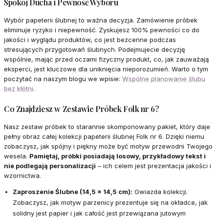
Spokój Ducha i Pewność Wyboru
Wybór papeterii ślubnej to ważna decyzja. Zamówienie próbek
eliminuje ryzyko i niepewność. Zyskujesz 100% pewności co do
jakości i wyglądu produktów, co jest bezcenne podczas
stresujących przygotowań ślubnych. Podejmujecie decyzję
wspólnie, mając przed oczami fizyczny produkt, co, jak zauważają
eksperci, jest kluczowe dla uniknięcia nieporozumień. Warto o tym
poczytać na naszym blogu we wpisie:
Wspólne planowanie ślubu
bez kłótni
.
Co Znajdziesz w Zestawie Próbek Folk nr 6?
Nasz zestaw próbek to starannie skomponowany pakiet, który daje
pełny obraz całej kolekcji papeterii ślubnej Folk nr 6. Dzięki niemu
zobaczysz, jak spójny i piękny może być motyw przewodni Twojego
wesela.
Pamiętaj, próbki posiadają losowy, przykładowy tekst i
nie podlegają personalizacji
– ich celem jest prezentacja jakości i
wzornictwa.
Zaproszenie Ślubne (14,5 x 14,5 cm):
Gwiazda kolekcji.
Zobaczysz, jak motyw parzenicy prezentuje się na okładce, jak
solidny jest papier i jak całość jest przewiązana jutowym