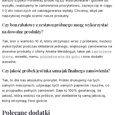
Bardzo szybko! Ponieważ próbki są już wydrukowane i gotowe do
wysyłki, realizujemy te zamówienia priorytetowo, zazwyczaj w ciągu
1-2 dni roboczych od zaksięgowania wpłaty. Chcemy, abyś jak
najszybciej mogła ocenić nasze produkty.
Czy bon rabatowy z zestawu próbnego mogę wykorzystać
na dowolne produkty?
Tak, bon o wartości 10 zł, który otrzymasz wraz z próbkami, możesz
wykorzystać podczas składania jednego, większego zamówienia na
dowolne produkty z oferty Amelia-Wedding.pl, takie jak
zaproszenia
ślubne
, winietki, menu,
podziękowania dla gości
i inne dodatki
weselne.
Czy jakość próbek jest taka sama jak finalnego zamówienia?
Tak, to dla nas absolutny priorytet. Próbki drukujemy na tych
samych maszynach, używając tych samych papierów i tuszów, co
w przypadku pełnych zamówień. Daje to 100% gwarancję, że
jakość, którą widzisz na próbce, jest dokładnie tą samą jakością,
którą otrzymają Twoi goście.
Polecane dodatki