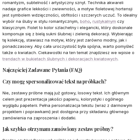
romantyzm, subtelność i artystyczny sznyt. Technika akwareli
nadaje grafice lekkości i zwiewności, a motyw fioletowej hortensji
jest symbolem wdzięczności, obfitości i szczerych uczuć. To idealny
wybór na śluby w stylu romantycznym,
boho
,
rustykalnym
czy
klasycznym. Fiolet to kolor szlachetny i elegancki, który doskonale
komponuje się z bielą sukni ślubnej i zielenią dekoracji. Wybierając
tę kolekcję, stawiasz na motyw, który jest zarówno modny, jak i
ponadczasowy. Aby cała uroczystość była spójna, warto pomyśleć
także o kwiatach. Ciekawostki na ten temat znajdziesz we wpisie o
trendach w bukietach ślubnych i dekoracjach kwiatowych
.
Najczęściej Zadawane Pytania (FAQ)
Czy mogę spersonalizować tekst na próbkach?
Nie, zestawy próbne mają już gotowy, losowy tekst. Ich głównym
celem jest prezentacja jakości papieru, kolorystyki i ogólnego
wyglądu papeterii. Pełna personalizacja tekstu (wraz z darmowym
projektem i poprawkami) jest dostępna przy składaniu głównego
zamówienia na zaproszenia i dodatki.
Jak szybko otrzymam zamówiony zestaw próbny?