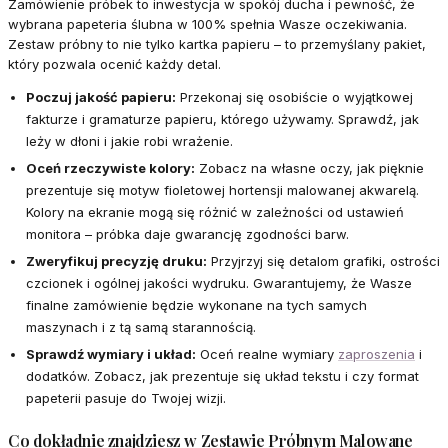
Zamówienie próbek to inwestycja w spokój ducha i pewność, że
wybrana papeteria ślubna w 100% spełnia Wasze oczekiwania.
Zestaw próbny to nie tylko kartka papieru – to przemyślany pakiet,
który pozwala ocenić każdy detal.
Poczuj jakość papieru:
Przekonaj się osobiście o wyjątkowej
fakturze i gramaturze papieru, którego używamy. Sprawdź, jak
leży w dłoni i jakie robi wrażenie.
Oceń rzeczywiste kolory:
Zobacz na własne oczy, jak pięknie
prezentuje się motyw fioletowej hortensji malowanej akwarelą.
Kolory na ekranie mogą się różnić w zależności od ustawień
monitora – próbka daje gwarancję zgodności barw.
Zweryfikuj precyzję druku:
Przyjrzyj się detalom grafiki, ostrości
czcionek i ogólnej jakości wydruku. Gwarantujemy, że Wasze
finalne zamówienie będzie wykonane na tych samych
maszynach i z tą samą starannością.
Sprawdź wymiary i układ:
Oceń realne wymiary
zaproszenia
i
dodatków. Zobacz, jak prezentuje się układ tekstu i czy format
papeterii pasuje do Twojej wizji.
Co dokładnie znajdziesz w Zestawie Próbnym Malowane