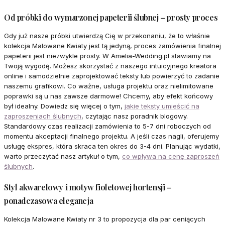
Od próbki do wymarzonej papeterii ślubnej – prosty proces
Gdy już nasze próbki utwierdzą Cię w przekonaniu, że to właśnie
kolekcja Malowane Kwiaty jest tą jedyną, proces zamówienia finalnej
papeterii jest niezwykle prosty. W Amelia-Wedding.pl stawiamy na
Twoją wygodę. Możesz skorzystać z naszego intuicyjnego kreatora
online i samodzielnie zaprojektować teksty lub powierzyć to zadanie
naszemu grafikowi. Co ważne, usługa projektu oraz nielimitowane
poprawki są u nas zawsze darmowe! Chcemy, aby efekt końcowy
był idealny. Dowiedz się więcej o tym,
jakie teksty umieścić na
zaproszeniach ślubnych
, czytając nasz poradnik blogowy.
Standardowy czas realizacji zamówienia to 5-7 dni roboczych od
momentu akceptacji finalnego projektu. A jeśli czas nagli, oferujemy
usługę ekspres, która skraca ten okres do 3-4 dni. Planując wydatki,
warto przeczytać nasz artykuł o tym,
co wpływa na cenę zaproszeń
ślubnych
.
Styl akwarelowy i motyw fioletowej hortensji –
ponadczasowa elegancja
Kolekcja Malowane Kwiaty nr 3 to propozycja dla par ceniących