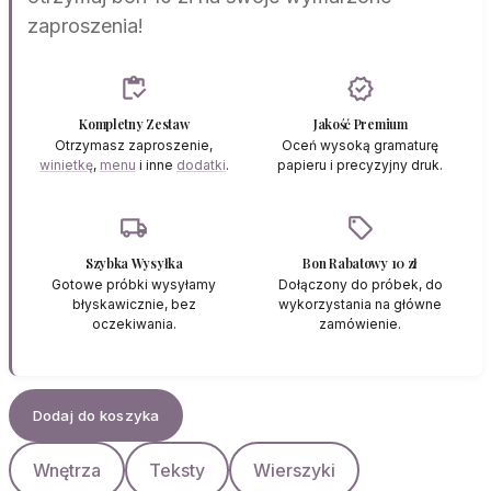
zaproszenia!
inventory
verified
Kompletny Zestaw
Jakość Premium
Otrzymasz zaproszenie,
Oceń wysoką gramaturę
winietkę
,
menu
i inne
dodatki
.
papieru i precyzyjny druk.
local_shipping
sell
Szybka Wysyłka
Bon Rabatowy 10 zł
Gotowe próbki wysyłamy
Dołączony do próbek, do
błyskawicznie, bez
wykorzystania na główne
oczekiwania.
zamówienie.
Dodaj do koszyka
Wnętrza
Teksty
Wierszyki