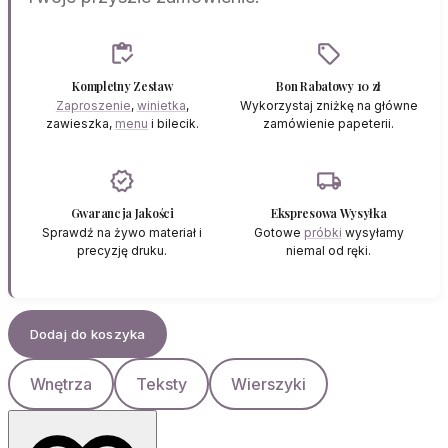
inventory
sell
Kompletny Zestaw
Bon Rabatowy 10 zł
Zaproszenie
,
winietka
,
Wykorzystaj zniżkę na główne
zawieszka,
menu
i bilecik.
zamówienie papeterii.
verified
local_shipping
Gwarancja Jakości
Ekspresowa Wysyłka
Sprawdź na żywo materiał i
Gotowe
próbki
wysyłamy
precyzję druku.
niemal od ręki.
Dodaj do koszyka
Wnętrza
Teksty
Wierszyki