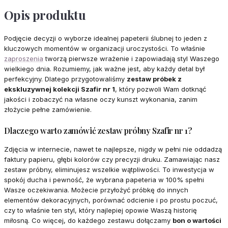
Opis produktu
Podjęcie decyzji o wyborze idealnej papeterii ślubnej to jeden z
kluczowych momentów w organizacji uroczystości. To właśnie
zaproszenia
tworzą pierwsze wrażenie i zapowiadają styl Waszego
wielkiego dnia. Rozumiemy, jak ważne jest, aby każdy detal był
perfekcyjny. Dlatego przygotowaliśmy
zestaw próbek z
ekskluzywnej kolekcji Szafir nr 1
, który pozwoli Wam dotknąć
jakości i zobaczyć na własne oczy kunszt wykonania, zanim
złożycie pełne zamówienie.
Dlaczego warto zamówić zestaw próbny Szafir nr 1?
Zdjęcia w internecie, nawet te najlepsze, nigdy w pełni nie oddadzą
faktury papieru, głębi kolorów czy precyzji druku. Zamawiając nasz
zestaw próbny, eliminujesz wszelkie wątpliwości. To inwestycja w
spokój ducha i pewność, że wybrana papeteria w 100% spełni
Wasze oczekiwania. Możecie przyłożyć próbkę do innych
elementów dekoracyjnych, porównać odcienie i po prostu poczuć,
czy to właśnie ten styl, który najlepiej opowie Waszą historię
miłosną. Co więcej, do każdego zestawu dołączamy
bon o wartości