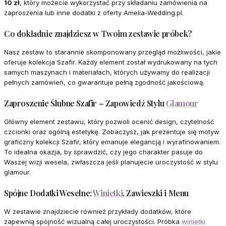
10 zł
, który możecie wykorzystać przy składaniu zamówienia na
zaproszenia lub inne dodatki z oferty Amelia-Wedding.pl.
Co dokładnie znajdziesz w Twoim zestawie próbek?
Nasz zestaw to starannie skomponowany przegląd możliwości, jakie
oferuje kolekcja Szafir. Każdy element został wydrukowany na tych
samych maszynach i materiałach, których używamy do realizacji
pełnych zamówień, co gwarantuje pełną zgodność jakościową.
Zaproszenie Ślubne Szafir – Zapowiedź Stylu
Glamour
Główny element zestawu, który pozwoli ocenić design, czytelność
czcionki oraz ogólną estetykę. Zobaczysz, jak prezentuje się motyw
graficzny kolekcji Szafir, który emanuje elegancją i wyrafinowaniem.
To idealna okazja, by sprawdzić, czy jego charakter pasuje do
Waszej wizji wesela, zwłaszcza jeśli planujecie uroczystość w stylu
glamour.
Spójne Dodatki Weselne:
Winietki
, Zawieszki i Menu
W zestawie znajdziecie również przykłady dodatków, które
zapewnią spójność wizualną całej uroczystości. Próbka
winietki