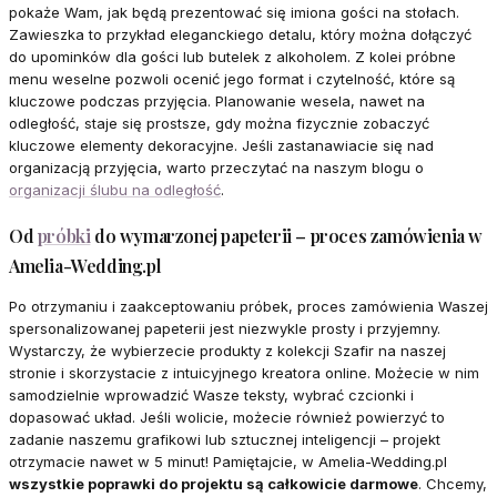
pokaże Wam, jak będą prezentować się imiona gości na stołach.
Zawieszka to przykład eleganckiego detalu, który można dołączyć
do upominków dla gości lub butelek z alkoholem. Z kolei próbne
menu weselne pozwoli ocenić jego format i czytelność, które są
kluczowe podczas przyjęcia. Planowanie wesela, nawet na
odległość, staje się prostsze, gdy można fizycznie zobaczyć
kluczowe elementy dekoracyjne. Jeśli zastanawiacie się nad
organizacją przyjęcia, warto przeczytać na naszym blogu o
organizacji ślubu na odległość
.
Od
próbki
do wymarzonej papeterii – proces zamówienia w
Amelia-Wedding.pl
Po otrzymaniu i zaakceptowaniu próbek, proces zamówienia Waszej
spersonalizowanej papeterii jest niezwykle prosty i przyjemny.
Wystarczy, że wybierzecie produkty z kolekcji Szafir na naszej
stronie i skorzystacie z intuicyjnego kreatora online. Możecie w nim
samodzielnie wprowadzić Wasze teksty, wybrać czcionki i
dopasować układ. Jeśli wolicie, możecie również powierzyć to
zadanie naszemu grafikowi lub sztucznej inteligencji – projekt
otrzymacie nawet w 5 minut! Pamiętajcie, w Amelia-Wedding.pl
wszystkie poprawki do projektu są całkowicie darmowe
. Chcemy,