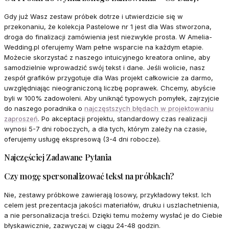
Gdy już Wasz zestaw próbek dotrze i utwierdzicie się w
przekonaniu, że kolekcja Pastelowe nr 1 jest dla Was stworzona,
droga do finalizacji zamówienia jest niezwykle prosta. W Amelia-
Wedding.pl oferujemy Wam pełne wsparcie na każdym etapie.
Możecie skorzystać z naszego intuicyjnego kreatora online, aby
samodzielnie wprowadzić swój tekst i dane. Jeśli wolicie, nasz
zespół grafików przygotuje dla Was projekt całkowicie za darmo,
uwzględniając nieograniczoną liczbę poprawek. Chcemy, abyście
byli w 100% zadowoleni. Aby uniknąć typowych pomyłek, zajrzyjcie
do naszego poradnika o
najczęstszych błędach w projektowaniu
zaproszeń
. Po akceptacji projektu, standardowy czas realizacji
wynosi 5-7 dni roboczych, a dla tych, którym zależy na czasie,
oferujemy usługę ekspresową (3-4 dni robocze).
Najczęściej Zadawane Pytania
Czy mogę spersonalizować tekst na próbkach?
Nie, zestawy próbkowe zawierają losowy, przykładowy tekst. Ich
celem jest prezentacja jakości materiałów, druku i uszlachetnienia,
a nie personalizacja treści. Dzięki temu możemy wysłać je do Ciebie
błyskawicznie, zazwyczaj w ciągu 24-48 godzin.