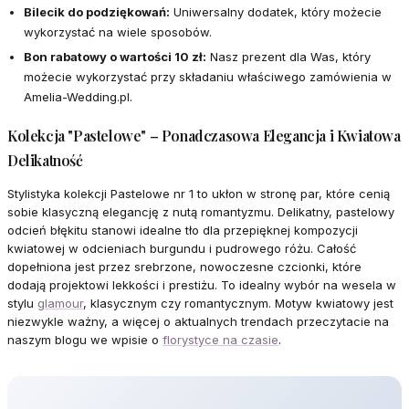
Bilecik do podziękowań:
Uniwersalny dodatek, który możecie
wykorzystać na wiele sposobów.
Bon rabatowy o wartości 10 zł:
Nasz prezent dla Was, który
możecie wykorzystać przy składaniu właściwego zamówienia w
Amelia-Wedding.pl.
Kolekcja "Pastelowe" – Ponadczasowa Elegancja i Kwiatowa
Delikatność
Stylistyka kolekcji Pastelowe nr 1 to ukłon w stronę par, które cenią
sobie klasyczną elegancję z nutą romantyzmu. Delikatny, pastelowy
odcień błękitu stanowi idealne tło dla przepięknej kompozycji
kwiatowej w odcieniach burgundu i pudrowego różu. Całość
dopełniona jest przez srebrzone, nowoczesne czcionki, które
dodają projektowi lekkości i prestiżu. To idealny wybór na wesela w
stylu
glamour
, klasycznym czy romantycznym. Motyw kwiatowy jest
niezwykle ważny, a więcej o aktualnych trendach przeczytacie na
naszym blogu we wpisie o
florystyce na czasie
.