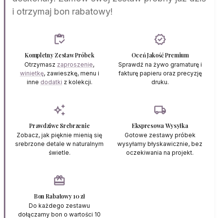
i otrzymaj bon rabatowy!
inventory
verified
Kompletny Zestaw Próbek
Oceń Jakość Premium
Otrzymasz
zaproszenie
,
Sprawdź na żywo gramaturę i
winietkę
, zawieszkę, menu i
fakturę papieru oraz precyzję
inne
dodatki
z kolekcji.
druku.
auto_awesome
local_shipping
Prawdziwe Srebrzenie
Ekspresowa Wysyłka
Zobacz, jak pięknie mienią się
Gotowe zestawy próbek
srebrzone detale w naturalnym
wysyłamy błyskawicznie, bez
świetle.
oczekiwania na projekt.
redeem
Bon Rabatowy 10 zł
Do każdego zestawu
dołączamy bon o wartości 10