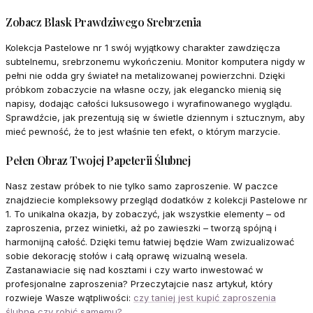
Zobacz Blask Prawdziwego Srebrzenia
Kolekcja Pastelowe nr 1 swój wyjątkowy charakter zawdzięcza
subtelnemu, srebrzonemu wykończeniu. Monitor komputera nigdy w
pełni nie odda gry świateł na metalizowanej powierzchni. Dzięki
próbkom zobaczycie na własne oczy, jak elegancko mienią się
napisy, dodając całości luksusowego i wyrafinowanego wyglądu.
Sprawdźcie, jak prezentują się w świetle dziennym i sztucznym, aby
mieć pewność, że to jest właśnie ten efekt, o którym marzycie.
Pełen Obraz Twojej Papeterii Ślubnej
Nasz zestaw próbek to nie tylko samo zaproszenie. W paczce
znajdziecie kompleksowy przegląd dodatków z kolekcji Pastelowe nr
1. To unikalna okazja, by zobaczyć, jak wszystkie elementy – od
zaproszenia, przez winietki, aż po zawieszki – tworzą spójną i
harmonijną całość. Dzięki temu łatwiej będzie Wam zwizualizować
sobie dekorację stołów i całą oprawę wizualną wesela.
Zastanawiacie się nad kosztami i czy warto inwestować w
profesjonalne zaproszenia? Przeczytajcie nasz artykuł, który
rozwieje Wasze wątpliwości:
czy taniej jest kupić zaproszenia
ślubne czy robić samemu?
.