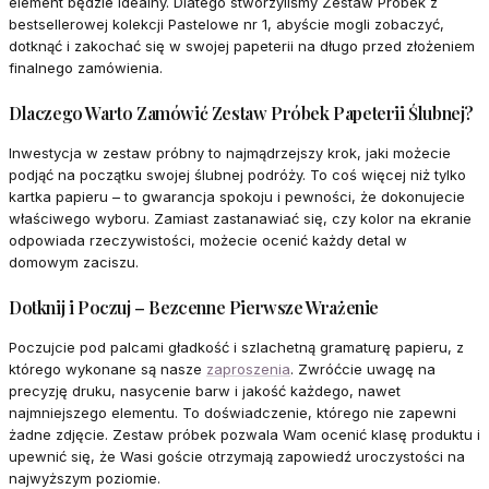
element będzie idealny. Dlatego stworzyliśmy Zestaw Próbek z
bestsellerowej kolekcji Pastelowe nr 1, abyście mogli zobaczyć,
dotknąć i zakochać się w swojej papeterii na długo przed złożeniem
finalnego zamówienia.
Dlaczego Warto Zamówić Zestaw Próbek Papeterii Ślubnej?
Inwestycja w zestaw próbny to najmądrzejszy krok, jaki możecie
podjąć na początku swojej ślubnej podróży. To coś więcej niż tylko
kartka papieru – to gwarancja spokoju i pewności, że dokonujecie
właściwego wyboru. Zamiast zastanawiać się, czy kolor na ekranie
odpowiada rzeczywistości, możecie ocenić każdy detal w
domowym zaciszu.
Dotknij i Poczuj – Bezcenne Pierwsze Wrażenie
Poczujcie pod palcami gładkość i szlachetną gramaturę papieru, z
którego wykonane są nasze
zaproszenia
. Zwróćcie uwagę na
precyzję druku, nasycenie barw i jakość każdego, nawet
najmniejszego elementu. To doświadczenie, którego nie zapewni
żadne zdjęcie. Zestaw próbek pozwala Wam ocenić klasę produktu i
upewnić się, że Wasi goście otrzymają zapowiedź uroczystości na
najwyższym poziomie.