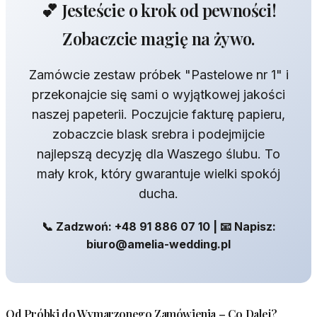
💕 Jesteście o krok od pewności!
Zobaczcie magię na żywo.
Zamówcie zestaw próbek "Pastelowe nr 1" i
przekonajcie się sami o wyjątkowej jakości
naszej papeterii. Poczujcie fakturę papieru,
zobaczcie blask srebra i podejmijcie
najlepszą decyzję dla Waszego ślubu. To
mały krok, który gwarantuje wielki spokój
ducha.
📞 Zadzwoń: +48 91 886 07 10 | 📧 Napisz:
biuro@amelia-wedding.pl
Od Próbki do Wymarzonego Zamówienia – Co Dalej?