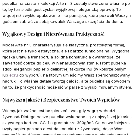
pudełka na ciasto z kolekcji Arte nr 3 zostały stworzone właśnie po
to, by ten słodki gest zyskał wyjątkową i elegancką oprawę. To
więcej niż zwykłe opakowanie – to pamiątka, która pozwoli Waszym
gościom zabrać ze sobą kawałek Waszego szczęścia do domu.
Wyjątkowy Design i Niezrównana Praktyczność
Model Arte nr 3 charakteryzuje się klasyczną, prostokątną formą,
która jest nie tylko estetyczna, ale i bardzo funkcjonalna. Wygodna
rączka ułatwia transport, a solidna konstrukcja gwarantuje, że
zawartość dotrze do celu w nienaruszonym stanie. Front pudełka
zdobi elegancki papier o delikatnej fakturze lnu (w kolorze białym
lub
ecru
do wyboru), na którym umieścimy Wasz spersonalizowany
nadruk. To właśnie detale tworzą całość, a te pudełka są dowodem
na to, że praktyczność może iść w parze z wysublimowanym stylem.
Najwyższa Jakość i Bezpieczeństwo Twoich Wypieków
Wiemy, jak ważne jest bezpieczeństwo, gdy w grę wchodzi
żywność. Dlatego nasze pudełka wykonane są z najwyższej jakości,
sztywnego kartonu GC-1 o gramaturze 300g/m². Co najważniejsze,
użyty papier posiada atest do kontaktu z żywnością, dając Wam
pewność, że Wasze wypieki są przechowywane w higienicznych i