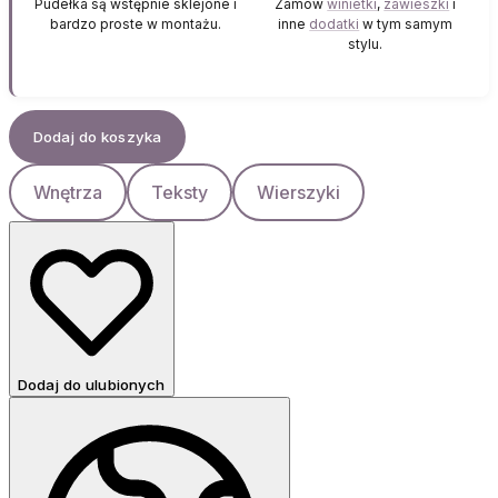
Pudełka są wstępnie sklejone i
Zamów
winietki
,
zawieszki
i
bardzo proste w montażu.
inne
dodatki
w tym samym
stylu.
Dodaj do koszyka
Wnętrza
Teksty
Wierszyki
Dodaj do ulubionych