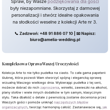
Spraw, by Wasze
podziękowania dla gości
były niezapomniane. Skorzystaj z darmowej
personalizacji i stwórz idealne opakowania
na słodkości weselne z kolekcji Arte nr 3.
📞 Zadzwoń: +48 91 886 07 10 | 📧 Napisz:
biuro@amelia-wedding.pl
Kompleksowa Oprawa Waszej Uroczystości
Kolekcja Arte to nie tylko pudełka na ciasto. To cała gama papeterii
ślubnej, która pozwoli Wam stworzyć spójną i elegancką oprawę
wizualną Waszego wielkiego dnia. Wybierając pudełka z tej serii,
możecie dobrać do nich
zaproszenia
, winietki, zawieszki na alkohol,
plany stołów i wiele innych dodatków w tym samym, klasycznym
stylu. Taka dbałość o detale z pewnością zostanie doceniona przez
Waszych gości i pomoże uniknąć
najczęstszych błędów
organizacyjnych
, tworząc harmonijną całość. Zastanawiacie się,
jak