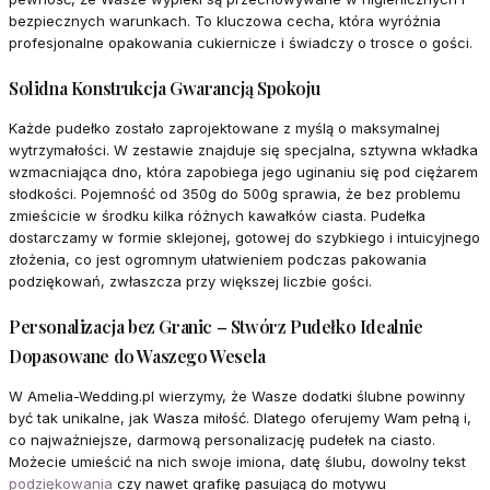
bezpiecznych warunkach. To kluczowa cecha, która wyróżnia
profesjonalne opakowania cukiernicze i świadczy o trosce o gości.
Solidna Konstrukcja Gwarancją Spokoju
Każde pudełko zostało zaprojektowane z myślą o maksymalnej
wytrzymałości. W zestawie znajduje się specjalna, sztywna wkładka
wzmacniająca dno, która zapobiega jego uginaniu się pod ciężarem
słodkości. Pojemność od 350g do 500g sprawia, że bez problemu
zmieścicie w środku kilka różnych kawałków ciasta. Pudełka
dostarczamy w formie sklejonej, gotowej do szybkiego i intuicyjnego
złożenia, co jest ogromnym ułatwieniem podczas pakowania
podziękowań, zwłaszcza przy większej liczbie gości.
Personalizacja bez Granic – Stwórz Pudełko Idealnie
Dopasowane do Waszego Wesela
W Amelia-Wedding.pl wierzymy, że Wasze dodatki ślubne powinny
być tak unikalne, jak Wasza miłość. Dlatego oferujemy Wam pełną i,
co najważniejsze, darmową personalizację pudełek na ciasto.
Możecie umieścić na nich swoje imiona, datę ślubu, dowolny tekst
podziękowania
czy nawet grafikę pasującą do motywu