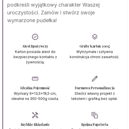
podkreśli wyjątkowy charakter Waszej
uroczystości. Zamów i stwórz swoje
wymarzone pudełka!
verified
layers
Atest Spożywczy
Gruby Karton 300g
Karton posiada atest do
Wytrzymała i sztywna
bezpiecznego kontaktu z
konstrukcja chroni zawartość.
żywnością.
straighten
edit
Idealna Pojemność
Darmowa Personalizacja
Wymiary 9x13,5x18,5 cm,
Stwórz własny projekt z
idealne na 350-500g ciasta.
tekstem i grafiką bez opłat.
handyman
auto_awesome_motion
Szybkie Składanie
Spójna Papeteria