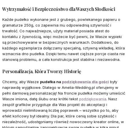
Wytrzymałość i Bezpieczeństwo dla Waszych Słodkości
Każde pudełko wykonane jest z grubego, powlekanego papieru o
gramaturze 250g, co zapewnia mu odpowiednią sztywność i
trwałość. Co najważniejsze, użyty materiał posiada atest do
kontaktu z żywnością, więc możecie być pewni, że Wasze wypieki
są przechowywane w bezpiecznych warunkach. Dodatkowo, do
każdego egzemplarza dołączamy specjalną, sztywną wkładkę, która
wzmacnia dno pudełka. Dzięki temu nawet cięższe porcje ciasta nie
stanowią problemu, a cała konstrukcja jest stabilna i niezawodna.
Personalizacja, Która Tworzy Historię
Chcemy, aby Wasze
pudełka na
podziękowania dla gości
były
naprawdę wyjątkowe. Dlatego w Amelia-Wedding.pl oferujemy w
pełni darmową personalizację! Na froncie pudełka możemy umieścić
Wasze imiona, datę ślubu oraz krótki tekst
podziękowania
. Nasz
zespół grafików przygotuje dla Was projekt do akceptacji i
wprowadzi nielimitowaną liczbę poprawek – wszystko po to, aby
efekt końcowy był idealny. Dla par, które cenią sobie szybkość i
niezależność, udostępniamy również nowoczesny kreator online, w
którym samodzielnie zaprojektujecie swoje pudełka w kilka minut.