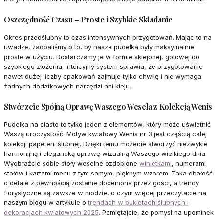
Oszczędność Czasu – Proste i Szybkie Składanie
Okres przedślubny to czas intensywnych przygotowań. Mając to na
uwadze, zadbaliśmy o to, by nasze pudełka były maksymalnie
proste w użyciu. Dostarczamy je w formie sklejonej, gotowej do
szybkiego złożenia. Intuicyjny system sprawia, że przygotowanie
nawet dużej liczby opakowań zajmuje tylko chwilę i nie wymaga
żadnych dodatkowych narzędzi ani kleju.
Stwórzcie Spójną Oprawę Waszego Wesela z Kolekcją Wenis
Pudełka na ciasto to tylko jeden z elementów, który może uświetnić
Waszą uroczystość. Motyw kwiatowy Wenis nr 3 jest częścią całej
kolekcji papeterii ślubnej. Dzięki temu możecie stworzyć niezwykle
harmonijną i elegancką oprawę wizualną Waszego wielkiego dnia.
Wyobraźcie sobie stoły weselne ozdobione
winietkami
, numerami
stołów i kartami menu z tym samym, pięknym wzorem. Taka dbałość
o detale z pewnością zostanie doceniona przez gości, a trendy
florystyczne są zawsze w modzie, o czym więcej przeczytacie na
naszym blogu w artykule o
trendach w bukietach ślubnych i
dekoracjach kwiatowych 2025
. Pamiętajcie, że pomysł na upominek