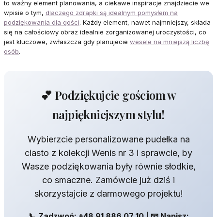
to ważny element planowania, a ciekawe inspiracje znajdziecie we
wpisie o tym,
dlaczego zdrapki są idealnym pomysłem na
podziękowania dla gości
. Każdy element, nawet najmniejszy, składa
się na całościowy obraz idealnie zorganizowanej uroczystości, co
jest kluczowe, zwłaszcza gdy planujecie
wesele na mniejszą liczbę
osób
.
💕 Podziękujcie gościom w
najpiękniejszym stylu!
Wybierzcie personalizowane pudełka na
ciasto z kolekcji Wenis nr 3 i sprawcie, by
Wasze podziękowania były równie słodkie,
co smaczne. Zamówcie już dziś i
skorzystajcie z darmowego projektu!
📞 Zadzwoń: +48 91 886 07 10 | 📧 Napisz: