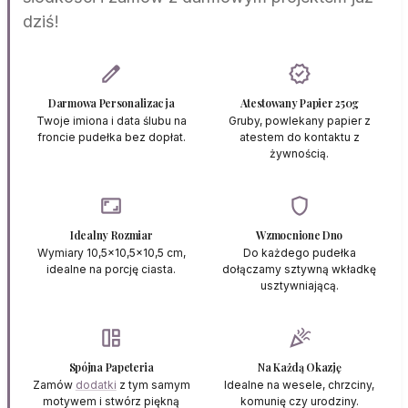
dziś!
edit
verified
Darmowa Personalizacja
Atestowany Papier 250g
Twoje imiona i data ślubu na
Gruby, powlekany papier z
froncie pudełka bez dopłat.
atestem do kontaktu z
żywnością.
aspect_ratio
shield
Idealny Rozmiar
Wzmocnione Dno
Wymiary 10,5x10,5x10,5 cm,
Do każdego pudełka
idealne na porcję ciasta.
dołączamy sztywną wkładkę
usztywniającą.
auto_awesome_mosaic
celebration
Spójna Papeteria
Na Każdą Okazję
Zamów
dodatki
z tym samym
Idealne na wesele, chrzciny,
motywem i stwórz piękną
komunię czy urodziny.