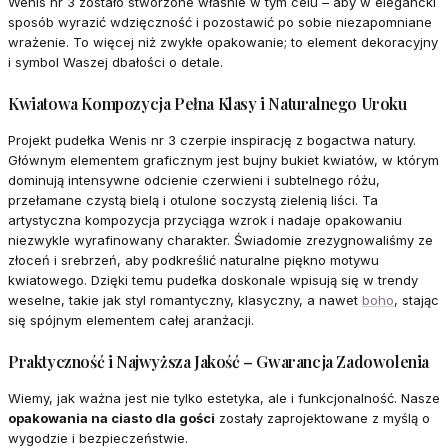
Wenis nr 3 zostało stworzone właśnie w tym celu – aby w elegancki
sposób wyrazić wdzięczność i pozostawić po sobie niezapomniane
wrażenie. To więcej niż zwykłe opakowanie; to element dekoracyjny
i symbol Waszej dbałości o detale.
Kwiatowa Kompozycja Pełna Klasy i Naturalnego Uroku
Projekt pudełka Wenis nr 3 czerpie inspirację z bogactwa natury.
Głównym elementem graficznym jest bujny bukiet kwiatów, w którym
dominują intensywne odcienie czerwieni i subtelnego różu,
przełamane czystą bielą i otulone soczystą zielenią liści. Ta
artystyczna kompozycja przyciąga wzrok i nadaje opakowaniu
niezwykle wyrafinowany charakter. Świadomie zrezygnowaliśmy ze
złoceń i srebrzeń, aby podkreślić naturalne piękno motywu
kwiatowego. Dzięki temu pudełka doskonale wpisują się w trendy
weselne, takie jak styl romantyczny, klasyczny, a nawet
boho
, stając
się spójnym elementem całej aranżacji.
Praktyczność i Najwyższa Jakość – Gwarancja Zadowolenia
Wiemy, jak ważna jest nie tylko estetyka, ale i funkcjonalność. Nasze
opakowania na ciasto dla gości
zostały zaprojektowane z myślą o
wygodzie i bezpieczeństwie.