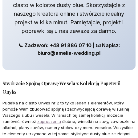
ciasto w kolorze dusty blue. Skorzystajcie z
naszego kreatora online i stwórzcie idealny
projekt w kilka minut. Pamiętajcie, projekt i
poprawki są u nas zawsze za darmo.
📞 Zadzwoń: +48 91 886 07 10 | 📧 Napisz:
biuro@amelia-wedding.pl
Stwórzcie Spójną Oprawę Wesela z Kolekcją Papeterii
Onyks
Pudełka na ciasto Onyks nr 2 to tylko jeden z elementów, który
pomoże Wam zbudować spójną i zachwycającą oprawę wizualną
Waszego ślubu i wesela. W ramach tej samej kolekcji możecie
zamówić również
zaproszenia
ślubne, winietki na stoły, zawieszki na
alkohol, plany stołów, numery stołów czy menu weselne. Wszystkie
te elementy utrzymane w tej samej stylistyce dusty blue ze złotymi