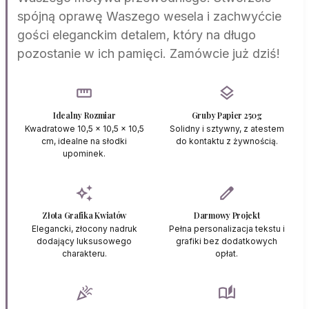
spójną oprawę Waszego wesela i zachwyćcie
gości eleganckim detalem, który na długo
pozostanie w ich pamięci. Zamówcie już dziś!
straighten
layers
Idealny Rozmiar
Gruby Papier 250g
Kwadratowe 10,5 x 10,5 x 10,5
Solidny i sztywny, z atestem
cm, idealne na słodki
do kontaktu z żywnością.
upominek.
auto_awesome
edit
Złota Grafika Kwiatów
Darmowy Projekt
Elegancki, złocony nadruk
Pełna personalizacja tekstu i
dodający luksusowego
grafiki bez dodatkowych
charakteru.
opłat.
celebration
auto_stories