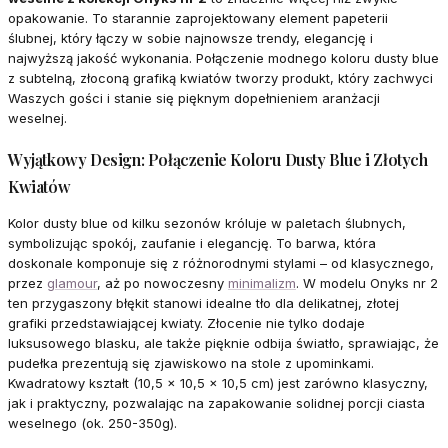
opakowanie. To starannie zaprojektowany element papeterii
ślubnej, który łączy w sobie najnowsze trendy, elegancję i
najwyższą jakość wykonania. Połączenie modnego koloru
dusty blue
z subtelną, złoconą grafiką kwiatów tworzy produkt, który zachwyci
Waszych gości i stanie się pięknym dopełnieniem aranżacji
weselnej.
Wyjątkowy Design: Połączenie Koloru Dusty Blue i Złotych
Kwiatów
Kolor dusty blue od kilku sezonów króluje w paletach ślubnych,
symbolizując spokój, zaufanie i elegancję. To barwa, która
doskonale komponuje się z różnorodnymi stylami – od klasycznego,
przez
glamour
, aż po nowoczesny
minimalizm
. W modelu Onyks nr 2
ten przygaszony błękit stanowi idealne tło dla delikatnej, złotej
grafiki przedstawiającej kwiaty. Złocenie nie tylko dodaje
luksusowego blasku, ale także pięknie odbija światło, sprawiając, że
pudełka prezentują się zjawiskowo na stole z upominkami.
Kwadratowy kształt (10,5 x 10,5 x 10,5 cm) jest zarówno klasyczny,
jak i praktyczny, pozwalając na zapakowanie solidnej porcji ciasta
weselnego (ok. 250-350g).