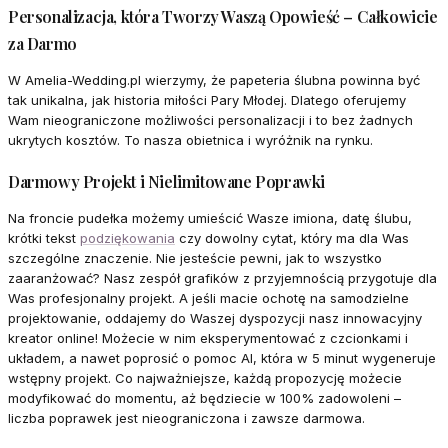
Personalizacja, która Tworzy Waszą Opowieść – Całkowicie
za Darmo
W Amelia-Wedding.pl wierzymy, że papeteria ślubna powinna być
tak unikalna, jak historia miłości Pary Młodej. Dlatego oferujemy
Wam nieograniczone możliwości personalizacji i to bez żadnych
ukrytych kosztów. To nasza obietnica i wyróżnik na rynku.
Darmowy Projekt i Nielimitowane Poprawki
Na froncie pudełka możemy umieścić Wasze imiona, datę ślubu,
krótki tekst
podziękowania
czy dowolny cytat, który ma dla Was
szczególne znaczenie. Nie jesteście pewni, jak to wszystko
zaaranżować? Nasz zespół grafików z przyjemnością przygotuje dla
Was profesjonalny projekt. A jeśli macie ochotę na samodzielne
projektowanie, oddajemy do Waszej dyspozycji nasz innowacyjny
kreator online! Możecie w nim eksperymentować z czcionkami i
układem, a nawet poprosić o pomoc AI, która w 5 minut wygeneruje
wstępny projekt. Co najważniejsze, każdą propozycję możecie
modyfikować do momentu, aż będziecie w 100% zadowoleni –
liczba poprawek jest nieograniczona i zawsze darmowa.