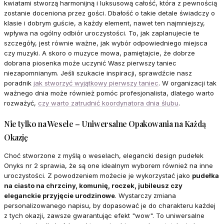
kwiatami stworzą harmonijną i luksusową całość, która z pewnością
zostanie doceniona przez gości. Dbałość o takie detale świadczy o
klasie i dobrym guście, a każdy element, nawet ten najmniejszy,
wpływa na ogólny odbiór uroczystości. To, jak zaplanujecie te
szczegóły, jest równie ważne, jak wybór odpowiedniego miejsca
czy muzyki. A skoro o muzyce mowa, pamiętajcie, że dobrze
dobrana piosenka może uczynić Wasz pierwszy taniec
niezapomnianym. Jeśli szukacie inspiracji, sprawdźcie nasz
poradnik
jak stworzyć wyjątkowy pierwszy taniec
. W organizacji tak
ważnego dnia może również pomóc profesjonalista, dlatego warto
rozważyć,
czy warto zatrudnić koordynatora dnia ślubu
.
Nie tylko na Wesele – Uniwersalne Opakowania na Każdą
Okazję
Choć stworzone z myślą o weselach, elegancki design pudełek
Onyks nr 2 sprawia, że są one idealnym wyborem również na inne
uroczystości. Z powodzeniem możecie je wykorzystać jako
pudełka
na ciasto na chrzciny, komunię, roczek, jubileusz czy
eleganckie przyjęcie urodzinowe
. Wystarczy zmiana
personalizowanego napisu, by dopasować je do charakteru każdej
z tych okazji, zawsze gwarantując efekt "wow". To uniwersalne