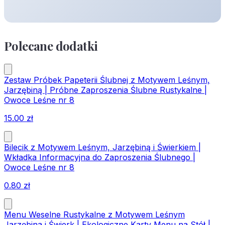
Polecane dodatki
Zestaw Próbek Papeterii Ślubnej z Motywem Leśnym,
Jarzębiną | Próbne Zaproszenia Ślubne Rustykalne |
Owoce Leśne nr 8
15.00
zł
Bilecik z Motywem Leśnym, Jarzębiną i Świerkiem |
Wkładka Informacyjna do Zaproszenia Ślubnego |
Owoce Leśne nr 8
0.80
zł
Menu Weselne Rustykalne z Motywem Leśnym
Jarzębina i Świerk | Ekologiczne Karty Menu na Stół |