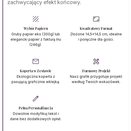
zachwycający efekt końcowy.
texture
aspect_ratio
Wybór Papieru
Kwadratowy Format
Gruby papier eko (300g) lub
Złożone 14,5x14,5 cm, idealne
elegancki papier z fakturą lnu
i poręczne dla gości.
(246g).
mail
design_services
Koperta w Zestawie
Darmowy Projekt
Ekologiczna koperta z
Nasz grafik przygotuje projekt
pasującą graficznie wklejką.
według Twoich wskazówek.
edit
Pełna Personalizacja
Dowolnie modyfikuj tekst i
dane bez dodatkowych opłat.