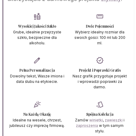
liquor
straighten
Wysokiej Jakości Szkło
Dwie Pojemności
Grube, idealnie przejrzyste
Wybierz idealny rozmiar dla
szkło, bezpieczne dla
swoich gości: 100 ml lub 200
alkoholu.
ml.
edit
verified
Pełna Personalizacja
Projekt i Poprawki Gratis
Dowolny tekst, Wasze imiona i
Nasz grafik przygotuje projekt
data ślubu na etykiecie.
i wprowadzi poprawki za
darmo.
celebration
style
Na Każdą Okazję
Spójna Kolekcja
Idealne na wesele, chrzest,
Zamów
winietki
,
zawieszki
i
jubileusz czy imprezę firmową.
zaproszenia
w tym samym
stylu.