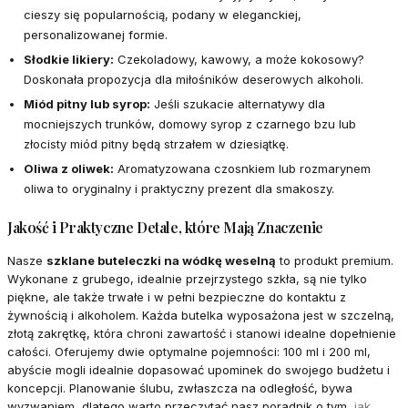
cieszy się popularnością, podany w eleganckiej,
personalizowanej formie.
Słodkie likiery:
Czekoladowy, kawowy, a może kokosowy?
Doskonała propozycja dla miłośników deserowych alkoholi.
Miód pitny lub syrop:
Jeśli szukacie alternatywy dla
mocniejszych trunków, domowy syrop z czarnego bzu lub
złocisty miód pitny będą strzałem w dziesiątkę.
Oliwa z oliwek:
Aromatyzowana czosnkiem lub rozmarynem
oliwa to oryginalny i praktyczny prezent dla smakoszy.
Jakość i Praktyczne Detale, które Mają Znaczenie
Nasze
szklane buteleczki na wódkę weselną
to produkt premium.
Wykonane z grubego, idealnie przejrzystego szkła, są nie tylko
piękne, ale także trwałe i w pełni bezpieczne do kontaktu z
żywnością i alkoholem. Każda butelka wyposażona jest w szczelną,
złotą zakrętkę, która chroni zawartość i stanowi idealne dopełnienie
całości. Oferujemy dwie optymalne pojemności: 100 ml i 200 ml,
abyście mogli idealnie dopasować upominek do swojego budżetu i
koncepcji. Planowanie ślubu, zwłaszcza na odległość, bywa
wyzwaniem, dlatego warto przeczytać nasz poradnik o tym,
jak