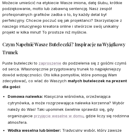
Możecie umieścić na etykiecie Wasze imiona, datę ślubu, krótkie
podziękowanie, motto lub zabawną sentencję. Nasz zespół
profesjonalnych grafików zadba o to, by każdy detal był
perfekcyjny. Chcecie poczuć się jak projektanci? Skorzystajcie z
naszego intuicyjnego kreatora online i stwórzcie swój unikalny
projekt w kilka minut! To prostsze niż myślicie.
Czym Napełnić Wasze Buteleczki? Inspiracje na Wyjątkowy
Trunek
Puste buteleczki to
zaproszenie
do podzielenia się z gośćmi czymś
od serca. Własnoręcznie przygotowany trunek to najpiękniejszy
dowód wdzięczności. Oto kilka pomysłów, które pomogą Wam
zdecydować, co wlać do Waszych
małych buteleczek na prezent
dla gości
:
Domowa nalewka:
Klasyczna wiśniówka, orzeźwiająca
cytrynówka, a może rozgrzewająca nalewka korzenna? Wybór
należy do Was! Taki upominek świetnie sprawdzi się, gdy
organizujecie
przyjęcie weselne w domu
, gdzie liczy się rodzinna
atmosfera.
Wódka weselna lub bimber:
Tradycyjny wybór, który zawsze