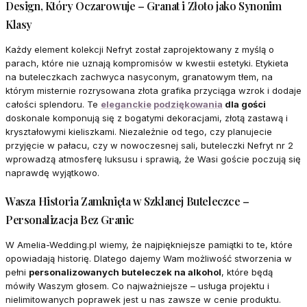
Design, Który Oczarowuje – Granat i Złoto jako Synonim
Klasy
Każdy element kolekcji Nefryt został zaprojektowany z myślą o
parach, które nie uznają kompromisów w kwestii estetyki. Etykieta
na buteleczkach zachwyca nasyconym, granatowym tłem, na
którym misternie rozrysowana złota grafika przyciąga wzrok i dodaje
całości splendoru. Te
eleganckie
podziękowania
dla gości
doskonale komponują się z bogatymi dekoracjami, złotą zastawą i
kryształowymi kieliszkami. Niezależnie od tego, czy planujecie
przyjęcie w pałacu, czy w nowoczesnej sali, buteleczki Nefryt nr 2
wprowadzą atmosferę luksusu i sprawią, że Wasi goście poczują się
naprawdę wyjątkowo.
Wasza Historia Zamknięta w Szklanej Buteleczce –
Personalizacja Bez Granic
W Amelia-Wedding.pl wiemy, że najpiękniejsze pamiątki to te, które
opowiadają historię. Dlatego dajemy Wam możliwość stworzenia w
pełni
personalizowanych buteleczek na alkohol
, które będą
mówiły Waszym głosem. Co najważniejsze – usługa projektu i
nielimitowanych poprawek jest u nas zawsze w cenie produktu.