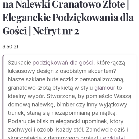
na Nalewki Granatowo Złote |
Eleganckie Podziękowania dla
Gości | Nefryt nr 2
3.50
zł
Szukacie
podziękowań dla gości
, które łączą
luksusowy design z osobistym akcentem?
Nasze szklane buteleczki z personalizowaną,
granatowo-złotą etykietą w stylu
glamour
to
idealny wybór. Stworzone, by pomieścić Waszą
domową nalewkę, bimber czy inny wyjątkowy
trunek, staną się niezapomnianą pamiątką.
Podarujcie bliskim elegancki upominek, który
zachwyci i ozdobi każdy stół. Zamówcie dziś i
skorzystajcie z darmowego projektu
etykiety
!