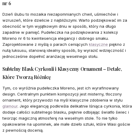
nr 6
Dzień ślubu to mozaika niezapomnianych chwil, uśmiechów i
wzruszeń, które dzielicie z najbliższymi. Warto podziękować im za
obecność w tym wyjątkowym dniu w sposób, który na długo
zapadnie w pamięć. Pudełeczka na podziękowania z kolekcji
Moreno nr 6 to kwintesencja elegancji i dobrego smaku.
Zaprojektowane z myślą o parach ceniących
klasyczne
piękno z
nutą luksusu, stanowią idealny sposób, by wyrazić wdzięczność i
jednocześnie dopełnić aranżację weselnego stołu.
Subtelny Blask Cyrkonii i Klasyczny Ornament – Detale,
Które Tworzą Różnicę
Tym, co wyróżnia pudełeczka Moreno, jest ich wyrafinowany
design. Centralnym punktem kompozycji jest misterny, tłoczony
ornament, który przywodzi na myśl klasyczne zdobienia w stylu
glamour
. Jego elegancję podkreśla delikatnie lśniąca cyrkonia, która
dodaje całości subtelnego blasku, pięknie odbijając światło świec i
tworząc magiczną atmosferę na weselnym stole. To nie tylko
opakowanie na upominek, ale małe dzieło sztuki, które Wasi goście
z pewnością docenią.