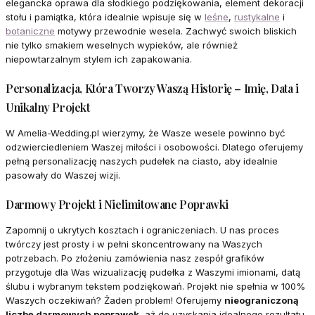
elegancka oprawa dla słodkiego podziękowania, element dekoracji
stołu i pamiątka, która idealnie wpisuje się w
leśne
,
rustykalne
i
botaniczne
motywy przewodnie wesela. Zachwyć swoich bliskich
nie tylko smakiem weselnych wypieków, ale również
niepowtarzalnym stylem ich zapakowania.
Personalizacja, Która Tworzy Waszą Historię – Imię, Data i
Unikalny Projekt
W Amelia-Wedding.pl wierzymy, że Wasze wesele powinno być
odzwierciedleniem Waszej miłości i osobowości. Dlatego oferujemy
pełną personalizację naszych pudełek na ciasto, aby idealnie
pasowały do Waszej wizji.
Darmowy Projekt i Nielimitowane Poprawki
Zapomnij o ukrytych kosztach i ograniczeniach. U nas proces
twórczy jest prosty i w pełni skoncentrowany na Waszych
potrzebach. Po złożeniu zamówienia nasz zespół grafików
przygotuje dla Was wizualizację pudełka z Waszymi imionami, datą
ślubu i wybranym tekstem podziękowań. Projekt nie spełnia w 100%
Waszych oczekiwań? Żaden problem! Oferujemy
nieograniczoną
liczbę darmowych poprawek
, aż do uzyskania idealnego rezultatu.