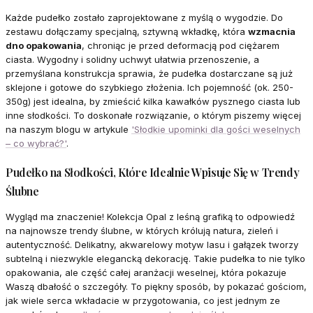
Każde pudełko zostało zaprojektowane z myślą o wygodzie. Do
zestawu dołączamy specjalną, sztywną wkładkę, która
wzmacnia
dno opakowania
, chroniąc je przed deformacją pod ciężarem
ciasta. Wygodny i solidny uchwyt ułatwia przenoszenie, a
przemyślana konstrukcja sprawia, że pudełka dostarczane są już
sklejone i gotowe do szybkiego złożenia. Ich pojemność (ok. 250-
350g) jest idealna, by zmieścić kilka kawałków pysznego ciasta lub
inne słodkości. To doskonałe rozwiązanie, o którym piszemy więcej
na naszym blogu w artykule
'Słodkie upominki dla gości weselnych
– co wybrać?'
.
Pudełko na Słodkości, Które Idealnie Wpisuje Się w Trendy
Ślubne
Wygląd ma znaczenie! Kolekcja Opal z leśną grafiką to odpowiedź
na najnowsze trendy ślubne, w których królują natura, zieleń i
autentyczność. Delikatny, akwarelowy motyw lasu i gałązek tworzy
subtelną i niezwykle elegancką dekorację. Takie pudełka to nie tylko
opakowania, ale część całej aranżacji weselnej, która pokazuje
Waszą dbałość o szczegóły. To piękny sposób, by pokazać gościom,
jak wiele serca wkładacie w przygotowania, co jest jednym ze