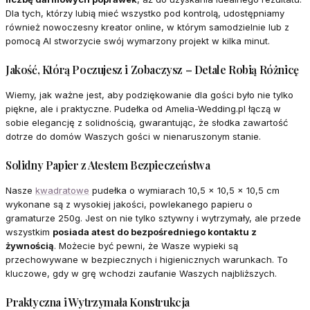
Dla tych, którzy lubią mieć wszystko pod kontrolą, udostępniamy
również nowoczesny kreator online, w którym samodzielnie lub z
pomocą AI stworzycie swój wymarzony projekt w kilka minut.
Jakość, Którą Poczujesz i Zobaczysz – Detale Robią Różnicę
Wiemy, jak ważne jest, aby podziękowanie dla gości było nie tylko
piękne, ale i praktyczne. Pudełka od Amelia-Wedding.pl łączą w
sobie elegancję z solidnością, gwarantując, że słodka zawartość
dotrze do domów Waszych gości w nienaruszonym stanie.
Solidny Papier z Atestem Bezpieczeństwa
Nasze
kwadratowe
pudełka o wymiarach 10,5 x 10,5 x 10,5 cm
wykonane są z wysokiej jakości, powlekanego papieru o
gramaturze 250g. Jest on nie tylko sztywny i wytrzymały, ale przede
wszystkim
posiada atest do bezpośredniego kontaktu z
żywnością
. Możecie być pewni, że Wasze wypieki są
przechowywane w bezpiecznych i higienicznych warunkach. To
kluczowe, gdy w grę wchodzi zaufanie Waszych najbliższych.
Praktyczna i Wytrzymała Konstrukcja