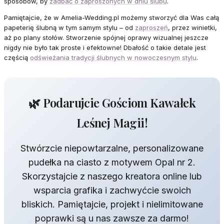
sposobów, by
zadbać o zaproszonych w dniu ślubu
.
Pamiętajcie, że w Amelia-Wedding.pl możemy stworzyć dla Was całą
papeterię ślubną w tym samym stylu – od
zaproszeń
, przez winietki,
aż po plany stołów. Stworzenie spójnej oprawy wizualnej jeszcze
nigdy nie było tak proste i efektowne! Dbałość o takie detale jest
częścią
odświeżania tradycji ślubnych w nowoczesnym stylu
.
🌿 Podarujcie Gościom Kawałek
Leśnej Magii!
Stwórzcie niepowtarzalne, personalizowane
pudełka na ciasto z motywem Opal nr 2.
Skorzystajcie z naszego kreatora online lub
wsparcia grafika i zachwyćcie swoich
bliskich. Pamiętajcie, projekt i nielimitowane
poprawki są u nas zawsze za darmo!