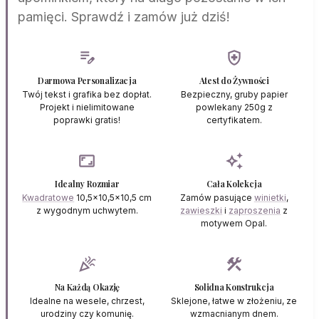
pamięci. Sprawdź i zamów już dziś!
edit_note
health_and_safety
Darmowa Personalizacja
Atest do Żywności
Twój tekst i grafika bez dopłat.
Bezpieczny, gruby papier
Projekt i nielimitowane
powlekany 250g z
poprawki gratis!
certyfikatem.
aspect_ratio
auto_awesome
Idealny Rozmiar
Cała Kolekcja
Kwadratowe
10,5x10,5x10,5 cm
Zamów pasujące
winietki
,
z wygodnym uchwytem.
zawieszki
i
zaproszenia
z
motywem Opal.
celebration
construction
Na Każdą Okazję
Solidna Konstrukcja
Idealne na wesele, chrzest,
Sklejone, łatwe w złożeniu, ze
urodziny czy komunię.
wzmacnianym dnem.