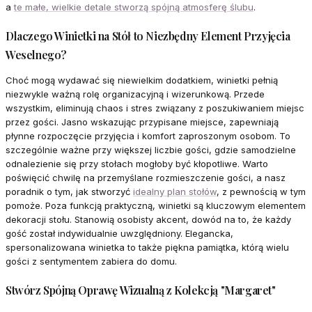
a
te małe, wielkie detale stworzą spójną atmosferę ślubu
.
Dlaczego Winietki na Stół to Niezbędny Element Przyjęcia
Weselnego?
Choć mogą wydawać się niewielkim dodatkiem, winietki pełnią
niezwykle ważną rolę organizacyjną i wizerunkową. Przede
wszystkim, eliminują chaos i stres związany z poszukiwaniem miejsc
przez gości. Jasno wskazując przypisane miejsce, zapewniają
płynne rozpoczęcie przyjęcia i komfort zaproszonym osobom. To
szczególnie ważne przy większej liczbie gości, gdzie samodzielne
odnalezienie się przy stołach mogłoby być kłopotliwe. Warto
poświęcić chwilę na przemyślane rozmieszczenie gości, a nasz
poradnik o tym, jak stworzyć
idealny plan stołów
, z pewnością w tym
pomoże. Poza funkcją praktyczną, winietki są kluczowym elementem
dekoracji stołu. Stanowią osobisty akcent, dowód na to, że każdy
gość został indywidualnie uwzględniony. Elegancka,
spersonalizowana winietka to także piękna pamiątka, którą wielu
gości z sentymentem zabiera do domu.
Stwórz Spójną Oprawę Wizualną z Kolekcją "Margaret"