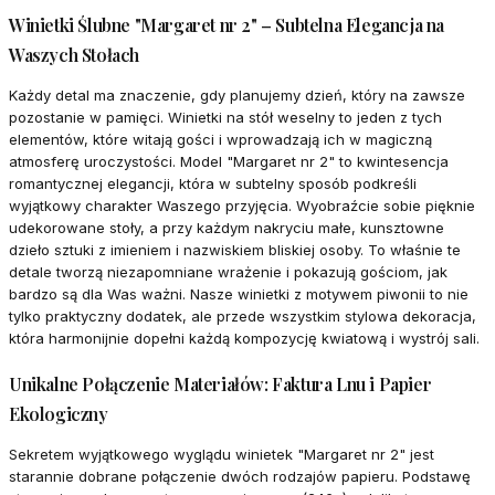
Winietki Ślubne "Margaret nr 2" – Subtelna Elegancja na
Waszych Stołach
Każdy detal ma znaczenie, gdy planujemy dzień, który na zawsze
pozostanie w pamięci. Winietki na stół weselny to jeden z tych
elementów, które witają gości i wprowadzają ich w magiczną
atmosferę uroczystości. Model "Margaret nr 2" to kwintesencja
romantycznej elegancji, która w subtelny sposób podkreśli
wyjątkowy charakter Waszego przyjęcia. Wyobraźcie sobie pięknie
udekorowane stoły, a przy każdym nakryciu małe, kunsztowne
dzieło sztuki z imieniem i nazwiskiem bliskiej osoby. To właśnie te
detale tworzą niezapomniane wrażenie i pokazują gościom, jak
bardzo są dla Was ważni. Nasze winietki z motywem piwonii to nie
tylko praktyczny dodatek, ale przede wszystkim stylowa dekoracja,
która harmonijnie dopełni każdą kompozycję kwiatową i wystrój sali.
Unikalne Połączenie Materiałów: Faktura Lnu i Papier
Ekologiczny
Sekretem wyjątkowego wyglądu winietek "Margaret nr 2" jest
starannie dobrane połączenie dwóch rodzajów papieru. Podstawę