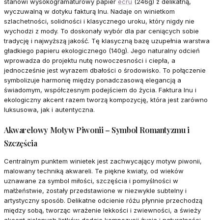
stanowi wysokogramaturowy papier
ecru
(246g) z delikatną,
wyczuwalną w dotyku fakturą lnu. Nadaje on winietkom
szlachetności, solidności i klasycznego uroku, który nigdy nie
wychodzi z mody. To doskonały wybór dla par ceniących sobie
tradycję i najwyższą jakość. Tę klasyczną bazę uzupełnia warstwa
gładkiego papieru ekologicznego (140g). Jego naturalny odcień
wprowadza do projektu nutę nowoczesności i ciepła, a
jednocześnie jest wyrazem dbałości o środowisko. To połączenie
symbolizuje harmonię między ponadczasową elegancją a
świadomym, współczesnym podejściem do życia. Faktura lnu i
ekologiczny akcent razem tworzą kompozycję, która jest zarówno
luksusowa, jak i autentyczna.
Akwarelowy Motyw Piwonii – Symbol Romantyzmu i
Szczęścia
Centralnym punktem winietek jest zachwycający motyw piwonii,
malowany techniką akwareli. Te piękne kwiaty, od wieków
uznawane za symbol miłości, szczęścia i pomyślności w
małżeństwie, zostały przedstawione w niezwykle subtelny i
artystyczny sposób. Delikatne odcienie różu płynnie przechodzą
między sobą, tworząc wrażenie lekkości i zwiewności, a świeży