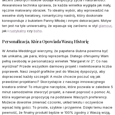
akcent zielonych listków dodaje kompozycji życia i naturalności.
Akwarelowa technika sprawia, że każda winietka wygląda jak mały,
ręcznie malowany obrazek. To idealny wybór, aby wprowadzić na
weselne stoły kwiatowy, romantyczny nastrój, który doskonale
koresponduje z bukietem Panny Młodej i innymi dekoracjami. Motyw
ten jest na tyle uniwersalny, że wpasuje się zarówno w styl
glamour
,
jak i
rustykalny
czy
boho
.
Personalizacja, Która Opowiada Waszą Historię
W Amelia-Wedding.pl wierzymy, że papeteria ślubna powinna być
tak unikalna, jak para, którą reprezentuje. Dlatego oferujemy Wam
pełną swobodę w personalizacji winietek "Margaret nr 2". Co nas
wyróżnia? Przede wszystkim darmowy projekt i nielimitowana liczba
poprawek. Nasz zespół grafików jest do Waszej dyspozycji, aby
dopracować każdy szczegół. A może chcecie poczuć się jak
prawdziwi projektanci? Skorzystajcie z naszego innowacyjnego
kreatora online! To intuicyjne narzędzie, które pozwala w zaledwie 5
minut samodzielnie stworzyć projekt, a nawet poprosić o pomoc AI,
która wygeneruje propozycję na podstawie Waszych preferencji.
Możecie dowolnie zmieniać czcionki, układ tekstu i oczywiście
wpisać listę gości. To proste, szybkie i przyjemne. Dzięki temu macie
pewność, że finalny produkt będzie w 100% zgodny z Waszą wizją,