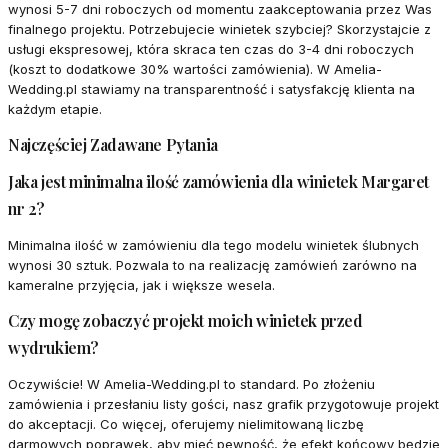
wynosi 5-7 dni roboczych od momentu zaakceptowania przez Was
finalnego projektu. Potrzebujecie winietek szybciej? Skorzystajcie z
usługi ekspresowej, która skraca ten czas do 3-4 dni roboczych
(koszt to dodatkowe 30% wartości zamówienia). W Amelia-
Wedding.pl stawiamy na transparentność i satysfakcję klienta na
każdym etapie.
Najczęściej Zadawane Pytania
Jaka jest minimalna ilość zamówienia dla winietek Margaret
nr 2?
Minimalna ilość w zamówieniu dla tego modelu winietek ślubnych
wynosi 30 sztuk. Pozwala to na realizację zamówień zarówno na
kameralne przyjęcia, jak i większe wesela.
Czy mogę zobaczyć projekt moich winietek przed
wydrukiem?
Oczywiście! W Amelia-Wedding.pl to standard. Po złożeniu
zamówienia i przesłaniu listy gości, nasz grafik przygotowuje projekt
do akceptacji. Co więcej, oferujemy nielimitowaną liczbę
darmowych poprawek, aby mieć pewność, że efekt końcowy będzie