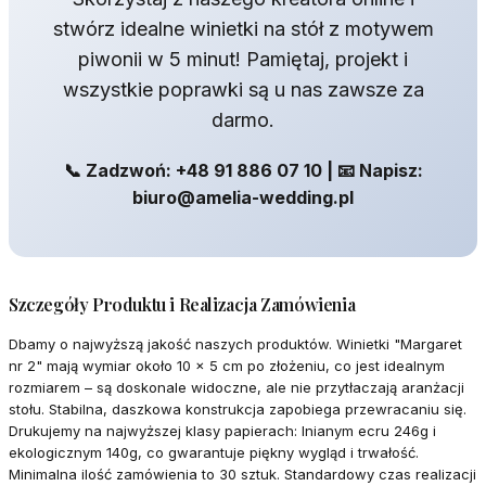
stwórz idealne winietki na stół z motywem
piwonii w 5 minut! Pamiętaj, projekt i
wszystkie poprawki są u nas zawsze za
darmo.
📞 Zadzwoń: +48 91 886 07 10 | 📧 Napisz:
biuro@amelia-wedding.pl
Szczegóły Produktu i Realizacja Zamówienia
Dbamy o najwyższą jakość naszych produktów. Winietki "Margaret
nr 2" mają wymiar około 10 x 5 cm po złożeniu, co jest idealnym
rozmiarem – są doskonale widoczne, ale nie przytłaczają aranżacji
stołu. Stabilna, daszkowa konstrukcja zapobiega przewracaniu się.
Drukujemy na najwyższej klasy papierach: lnianym ecru 246g i
ekologicznym 140g, co gwarantuje piękny wygląd i trwałość.
Minimalna ilość zamówienia to 30 sztuk. Standardowy czas realizacji