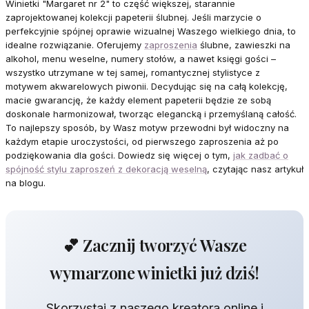
Winietki "Margaret nr 2" to część większej, starannie
zaprojektowanej kolekcji papeterii ślubnej. Jeśli marzycie o
perfekcyjnie spójnej oprawie wizualnej Waszego wielkiego dnia, to
idealne rozwiązanie. Oferujemy
zaproszenia
ślubne, zawieszki na
alkohol, menu weselne, numery stołów, a nawet księgi gości –
wszystko utrzymane w tej samej, romantycznej stylistyce z
motywem akwarelowych piwonii. Decydując się na całą kolekcję,
macie gwarancję, że każdy element papeterii będzie ze sobą
doskonale harmonizował, tworząc elegancką i przemyślaną całość.
To najlepszy sposób, by Wasz motyw przewodni był widoczny na
każdym etapie uroczystości, od pierwszego zaproszenia aż po
podziękowania dla gości. Dowiedz się więcej o tym,
jak zadbać o
spójność stylu zaproszeń z dekoracją weselną
, czytając nasz artykuł
na blogu.
💕 Zacznij tworzyć Wasze
wymarzone winietki już dziś!
Skorzystaj z naszego kreatora online i