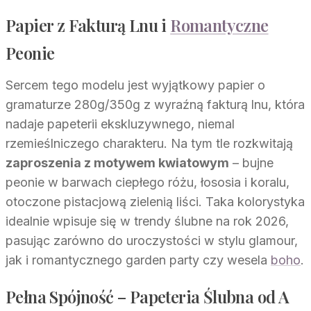
Papier z Fakturą Lnu i
Romantyczne
Peonie
Sercem tego modelu jest wyjątkowy papier o
gramaturze 280g/350g z wyraźną fakturą lnu, która
nadaje papeterii ekskluzywnego, niemal
rzemieślniczego charakteru. Na tym tle rozkwitają
zaproszenia z motywem kwiatowym
– bujne
peonie w barwach ciepłego różu, łososia i koralu,
otoczone pistacjową zielenią liści. Taka kolorystyka
idealnie wpisuje się w trendy ślubne na rok 2026,
pasując zarówno do uroczystości w stylu glamour,
jak i romantycznego garden party czy wesela
boho
.
Pełna Spójność – Papeteria Ślubna od A