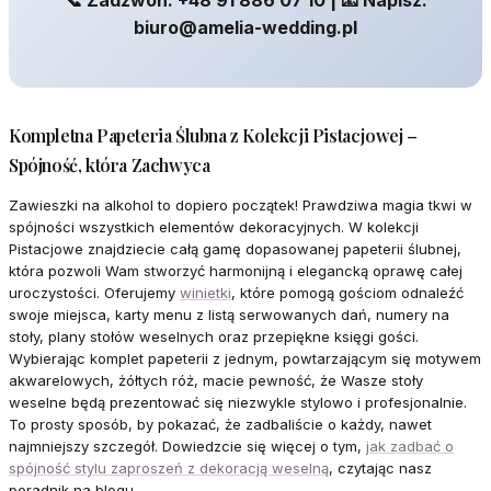
📞 Zadzwoń: +48 91 886 07 10 | 📧 Napisz:
biuro@amelia-wedding.pl
Kompletna Papeteria Ślubna z Kolekcji Pistacjowej –
Spójność, która Zachwyca
Zawieszki na alkohol to dopiero początek! Prawdziwa magia tkwi w
spójności wszystkich elementów dekoracyjnych. W kolekcji
Pistacjowe znajdziecie całą gamę dopasowanej papeterii ślubnej,
która pozwoli Wam stworzyć harmonijną i elegancką oprawę całej
uroczystości. Oferujemy
winietki
, które pomogą gościom odnaleźć
swoje miejsca, karty menu z listą serwowanych dań, numery na
stoły, plany stołów weselnych oraz przepiękne księgi gości.
Wybierając komplet papeterii z jednym, powtarzającym się motywem
akwarelowych, żółtych róż, macie pewność, że Wasze stoły
weselne będą prezentować się niezwykle stylowo i profesjonalnie.
To prosty sposób, by pokazać, że zadbaliście o każdy, nawet
najmniejszy szczegół. Dowiedzcie się więcej o tym,
jak zadbać o
spójność stylu zaproszeń z dekoracją weselną
, czytając nasz
poradnik na blogu.