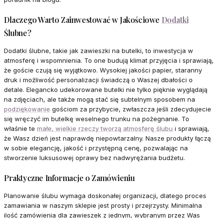
Dlaczego Warto Zainwestować w Jakościowe
Dodatki
Ślubne?
Dodatki ślubne, takie jak zawieszki na butelki, to inwestycja w
atmosferę i wspomnienia. To one budują klimat przyjęcia i sprawiają,
że goście czują się wyjątkowo. Wysokiej jakości papier, staranny
druk i możliwość personalizacji świadczą o Waszej dbałości o
detale. Elegancko udekorowane butelki nie tylko pięknie wyglądają
na zdjęciach, ale także mogą stać się subtelnym sposobem na
podziękowanie
gościom za przybycie, zwłaszcza jeśli zdecydujecie
się wręczyć im butelkę weselnego trunku na pożegnanie. To
właśnie te
małe, wielkie rzeczy tworzą atmosferę ślubu
i sprawiają,
że Wasz dzień jest naprawdę niepowtarzalny. Nasze produkty łączą
w sobie elegancję, jakość i przystępną cenę, pozwalając na
stworzenie luksusowej oprawy bez nadwyrężania budżetu.
Praktyczne Informacje o Zamówieniu
Planowanie ślubu wymaga doskonałej organizacji, dlatego proces
zamawiania w naszym sklepie jest prosty i przejrzysty. Minimalna
ilość zamówienia dla zawieszek z jednym, wybranym przez Was