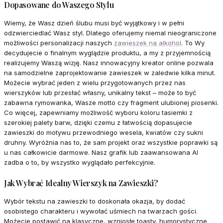
Dopasowane do Waszego Stylu
Wiemy, że Wasz dzień ślubu musi być wyjątkowy i w pełni
odzwierciedlać Wasz styl. Dlatego oferujemy niemal nieograniczone
możliwości personalizacji naszych
zawieszek na alkohol
. To Wy
decydujecie o finalnym wyglądzie produktu, a my z przyjemnością
realizujemy Waszą wizję. Nasz innowacyjny kreator online pozwala
na samodzielne zaprojektowanie zawieszek w zaledwie kilka minut.
Możecie wybrać jeden z wielu przygotowanych przez nas
wierszyków lub przesłać własny, unikalny tekst – może to być
zabawna rymowanka, Wasze motto czy fragment ulubionej piosenki.
Co więcej, zapewniamy możliwość wyboru koloru tasiemki z
szerokiej palety barw, dzięki czemu z łatwością dopasujecie
zawieszki do motywu przewodniego wesela, kwiatów czy sukni
druhny. Wyróżnia nas to, że sam projekt oraz wszystkie poprawki są
u nas całkowicie darmowe. Nasz grafik lub zaawansowana AI
zadba o to, by wszystko wyglądało perfekcyjnie.
Jak Wybrać Idealny Wierszyk na Zawieszki?
Wybór tekstu na zawieszki to doskonała okazja, by dodać
osobistego charakteru i wywołać uśmiech na twarzach gości.
Możecie postawić na klasyczne, wzniosłe toasty, humorystyczne