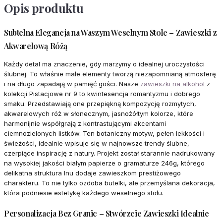
Opis produktu
Subtelna Elegancja na Waszym Weselnym Stole – Zawieszki z
Akwarelową Różą
Każdy detal ma znaczenie, gdy marzymy o idealnej uroczystości
ślubnej. To właśnie małe elementy tworzą niezapomnianą atmosferę
i na długo zapadają w pamięć gości. Nasze
zawieszki na alkohol
z
kolekcji Pistacjowe nr 9 to kwintesencja romantyzmu i dobrego
smaku. Przedstawiają one przepiękną kompozycję rozmytych,
akwarelowych róż w słonecznym, jasnożółtym kolorze, które
harmonijnie współgrają z kontrastującymi akcentami
ciemnozielonych listków. Ten botaniczny motyw, pełen lekkości i
świeżości, idealnie wpisuje się w najnowsze trendy ślubne,
czerpiące inspirację z natury. Projekt został starannie nadrukowany
na wysokiej jakości białym papierze o gramaturze 246g, którego
delikatna struktura lnu dodaje zawieszkom prestiżowego
charakteru. To nie tylko ozdoba butelki, ale przemyślana dekoracja,
która podniesie estetykę każdego weselnego stołu.
Personalizacja Bez Granic – Stwórzcie Zawieszki Idealnie