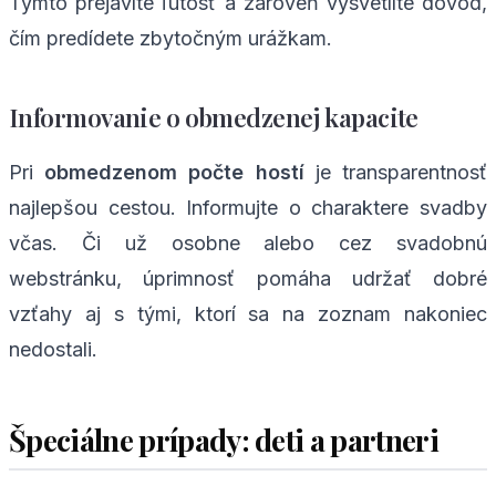
Týmto prejavíte ľútosť a zároveň vysvetlíte dôvod,
čím predídete zbytočným urážkam.
Informovanie o obmedzenej kapacite
Pri
obmedzenom počte hostí
je transparentnosť
najlepšou cestou. Informujte o charaktere svadby
včas. Či už osobne alebo cez svadobnú
webstránku, úprimnosť pomáha udržať dobré
vzťahy aj s tými, ktorí sa na zoznam nakoniec
nedostali.
Špeciálne prípady: deti a partneri