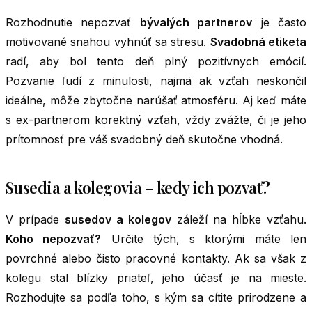
Rozhodnutie nepozvať
bývalých partnerov
je často
motivované snahou vyhnúť sa stresu.
Svadobná etiketa
radí, aby bol tento deň plný pozitívnych emócií.
Pozvanie ľudí z minulosti, najmä ak vzťah neskončil
ideálne, môže zbytočne narúšať atmosféru. Aj keď máte
s ex-partnerom korektný vzťah, vždy zvážte, či je jeho
prítomnosť pre váš svadobný deň skutočne vhodná.
Susedia a kolegovia – kedy ich pozvať?
V prípade
susedov a kolegov
záleží na hĺbke vzťahu.
Koho nepozvať?
Určite tých, s ktorými máte len
povrchné alebo čisto pracovné kontakty. Ak sa však z
kolegu stal blízky priateľ, jeho účasť je na mieste.
Rozhodujte sa podľa toho, s kým sa cítite prirodzene a