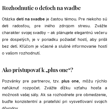
Rozhodnutie o deťoch na svadbe
Otázka
detí na svadbe
je častou témou. Pre niekoho sú
deti radosťou, pre iného zdrojom stresu. Zvážte
charakter svojej svadby – ak plánujete elegantnú večeru
pre dospelých, je v poriadku požiadať hostí, aby prišli
bez detí. Kľúčom je včasné a slušné informovanie hostí
o vašom rozhodnutí.
Ako pristupovať k „plus one“?
Pozvánky pre partnerov, tzv.
plus one
, môžu rýchlo
nafúknuť rozpočet. Zvážte dĺžku vzťahu hosťa a
možnosti vašej sály. Ak sa rozhodnete pre obmedzenie,
buďte konzistentní a priateľskí pri vysvetľovaní svojich
dôvodov.