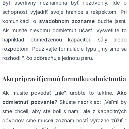
Byť asertívny neznamená byť nezdvorilý. Ide o
schopnosť vyjadriť svoje hranice s rešpektom. Pri
komunikácii o
svadobnom zozname
buďte jasní.
Ak musíte niekomu odmietnuť účasť, vysvetlite to
napríklad obmedzenou kapacitou sály alebo
rozpočtom. Používajte formulácie typu „my sme sa
rozhodli“, čo zdôrazňuje jednotu páru.
Ako pripraviť jemnú formulku odmietnutia
Ak musíte povedať „nie“, urobte to taktne.
Ako
odmietnuť pozvanie?
Skúste napríklad: „Veľmi by
sme chceli, aby ste boli s nami, ale z kapacitných
dôvodov sme museli zoznam hostí výrazne zúžiť.“