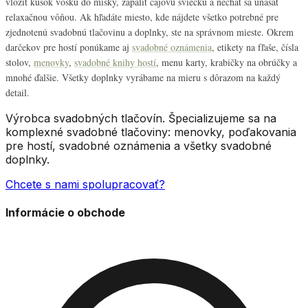
vložiť kúsok vosku do misky, zapáliť čajovú sviečku a nechať sa unášať
relaxačnou vôňou. Ak hľadáte miesto, kde nájdete všetko potrebné pre
zjednotenú svadobnú tlačovinu a doplnky, ste na správnom mieste. Okrem
darčekov pre hostí ponúkame aj
svadobné oznámenia
, etikety na fľaše, čísla
stolov,
menovky
,
svadobné knihy hostí
, menu karty, krabičky na obrúčky a
mnohé ďalšie. Všetky doplnky vyrábame na mieru s dôrazom na každý
detail.
Výrobca svadobných tlačovín. Špecializujeme sa na
komplexné svadobné tlačoviny: menovky, poďakovania
pre hostí, svadobné oznámenia a všetky svadobné
doplnky.
Chcete s nami spolupracovať?
Informácie o obchode