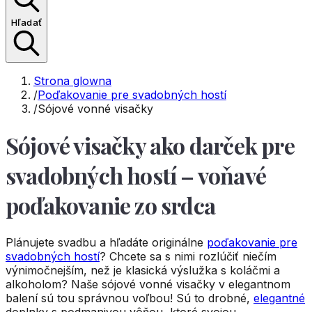
Hľadať
Strona glowna
/
Poďakovanie pre svadobných hostí
/
Sójové vonné visačky
Sójové visačky ako darček pre
svadobných hostí – voňavé
poďakovanie zo srdca
Plánujete svadbu a hľadáte originálne
poďakovanie pre
svadobných hostí
? Chcete sa s nimi rozlúčiť niečím
výnimočnejším, než je klasická výslužka s koláčmi a
alkoholom? Naše sójové vonné visačky v elegantnom
balení sú tou správnou voľbou! Sú to drobné,
elegantné
doplnky s podmanivou vôňou, ktoré svojou