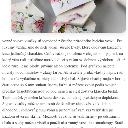
vonné sójové visačky sú vyrobené z čistého prírodného bieleho vosku. Pre
luxusný vzhľad sme do nich vložili sušené kvety, ktoré dodávajú každému
kusu jedinečný charakter. Celá visačka je obalená v elegantnom papieri, na
ktorý vám radi natlačíme motív ladiaci s vašou svadobnou výzdobou – či už
ide o ruže, lesné plody, pivónie alebo hortenzie. Pod grafikou nájdete
iniciály novomanželov v zlatej farbe. Ak si želáte pridať vlastný nápis, radi
ho pre vás vytlačíme na biely alebo sivý obal. Sójové visačky majú v hornej
časti otvor so 6 mm stuhou, ktorej farbu si môžete zvoliť podľa svojich
predstáv (najobľúbenejšou voľbou našich neviest zostáva klasická biela).
Tento darček je nielen krásnou dekoráciou, ale aj praktickým doplnkom.
Sójové visačky môžete umiestniť do šatníkov alebo zásuviek, kde budú
dlhodobo uvoľňovať jemnú vôňu a pripomínať vám váš veľký deň pri
každom otvorení skrine. Možnosti využitia sú však širšie – po odstránení
obalu a stuhy možno visačku použiť ako vonný vosk do aromalampy. Stačí