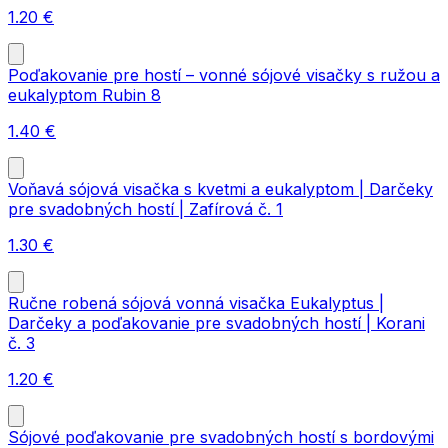
1.20
€
Poďakovanie pre hostí – vonné sójové visačky s ružou a
eukalyptom Rubin 8
1.40
€
Voňavá sójová visačka s kvetmi a eukalyptom | Darčeky
pre svadobných hostí | Zafírová č. 1
1.30
€
Ručne robená sójová vonná visačka Eukalyptus |
Darčeky a poďakovanie pre svadobných hostí | Korani
č. 3
1.20
€
Sójové poďakovanie pre svadobných hostí s bordovými