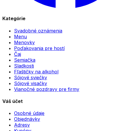
Kategórie
Svadobné oznámenia
Menu
Menovky
Poďakovania pre hostí
Čaj
Semiačka
Sladkosti
Fľaštičky na alkohol
Sójové sviečky
Sójové visačky
Vianočné pozdravy pre firmy
Váš účet
Osobné údaje
Objednávky
Adresy
Kupóny