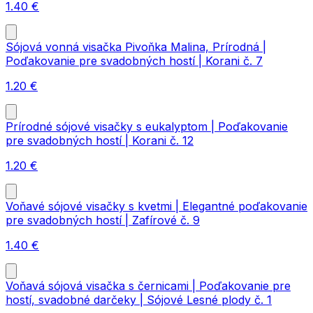
1.40
€
Sójová vonná visačka Pivoňka Malina, Prírodná |
Poďakovanie pre svadobných hostí | Korani č. 7
1.20
€
Prírodné sójové visačky s eukalyptom | Poďakovanie
pre svadobných hostí | Korani č. 12
1.20
€
Voňavé sójové visačky s kvetmi | Elegantné poďakovanie
pre svadobných hostí | Zafírové č. 9
1.40
€
Voňavá sójová visačka s černicami | Poďakovanie pre
hostí, svadobné darčeky | Sójové Lesné plody č. 1