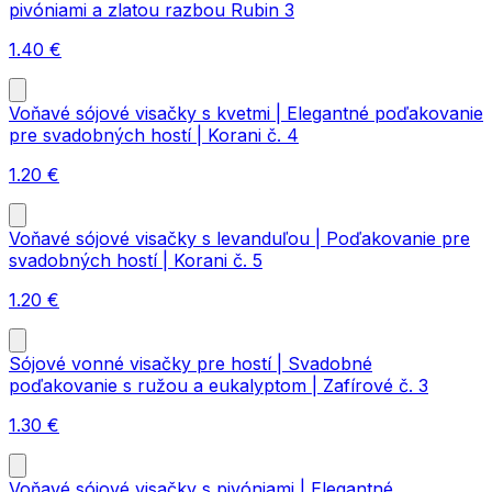
pivóniami a zlatou razbou Rubin 3
1.40
€
Voňavé sójové visačky s kvetmi | Elegantné poďakovanie
pre svadobných hostí | Korani č. 4
1.20
€
Voňavé sójové visačky s levanduľou | Poďakovanie pre
svadobných hostí | Korani č. 5
1.20
€
Sójové vonné visačky pre hostí | Svadobné
poďakovanie s ružou a eukalyptom | Zafírové č. 3
1.30
€
Voňavé sójové visačky s pivóniami | Elegantné