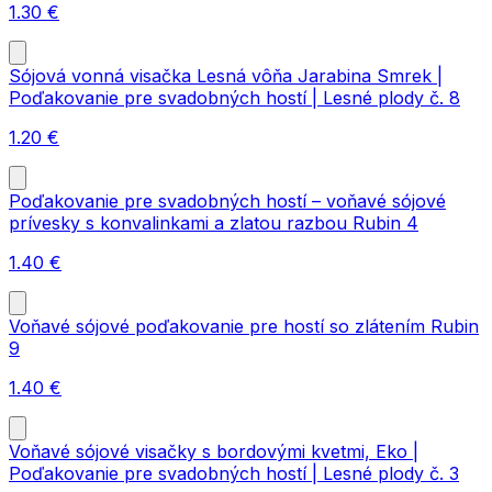
1.30
€
Sójová vonná visačka Lesná vôňa Jarabina Smrek |
Poďakovanie pre svadobných hostí | Lesné plody č. 8
1.20
€
Poďakovanie pre svadobných hostí – voňavé sójové
prívesky s konvalinkami a zlatou razbou Rubin 4
1.40
€
Voňavé sójové poďakovanie pre hostí so zlátením Rubin
9
1.40
€
Voňavé sójové visačky s bordovými kvetmi, Eko |
Poďakovanie pre svadobných hostí | Lesné plody č. 3