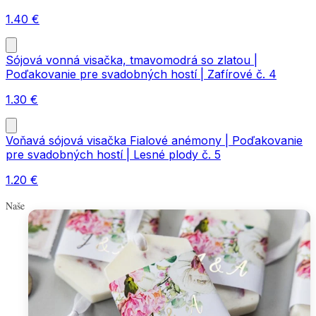
1.40
€
Sójová vonná visačka, tmavomodrá so zlatou |
Poďakovanie pre svadobných hostí | Zafírové č. 4
1.30
€
Voňavá sójová visačka Fialové anémony | Poďakovanie
pre svadobných hostí | Lesné plody č. 5
1.20
€
Naše