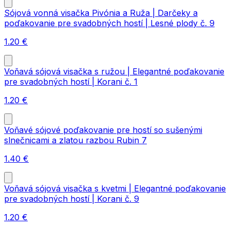
Sójová vonná visačka Pivónia a Ruža | Darčeky a
poďakovanie pre svadobných hostí | Lesné plody č. 9
1.20
€
Voňavá sójová visačka s ružou | Elegantné poďakovanie
pre svadobných hostí | Korani č. 1
1.20
€
Voňavé sójové poďakovanie pre hostí so sušenými
slnečnicami a zlatou razbou Rubin 7
1.40
€
Voňavá sójová visačka s kvetmi | Elegantné poďakovanie
pre svadobných hostí | Korani č. 9
1.20
€