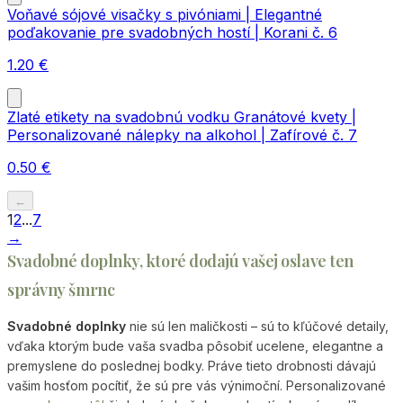
Voňavé sójové visačky s pivóniami | Elegantné
poďakovanie pre svadobných hostí | Korani č. 6
1.20
€
Zlaté etikety na svadobnú vodku Granátové kvety |
Personalizované nálepky na alkohol | Zafírové č. 7
0.50
€
←
1
2
...
7
→
Svadobné doplnky, ktoré dodajú vašej oslave ten
správny šmrnc
Svadobné doplnky
nie sú len maličkosti – sú to kľúčové detaily,
vďaka ktorým bude vaša svadba pôsobiť ucelene, elegantne a
premyslene do poslednej bodky. Práve tieto drobnosti dávajú
vašim hosťom pocítiť, že sú pre vás výnimoční. Personalizované