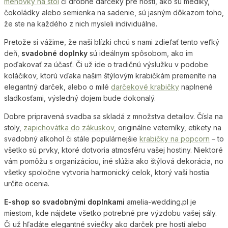
menovky na stôl
či drobné darčeky pre hostí, ako sú medíky,
čokoládky alebo semienka na sadenie, sú jasným dôkazom toho,
že ste na každého z nich mysleli individuálne.
Pretože si vážime, že naši blízki chcú s nami zdieľať tento veľký
deň,
svadobné doplnky
sú ideálnym spôsobom, ako im
poďakovať za účasť. Či už ide o tradičnú výslužku v podobe
koláčikov, ktorú vďaka našim štýlovým krabičkám premeníte na
elegantný darček, alebo o milé
darčekové krabičky
naplnené
sladkosťami, výsledný dojem bude dokonalý.
Dobre pripravená svadba sa skladá z množstva detailov. Čísla na
stoly,
zapichovátka do zákuskov
, originálne veterníky, etikety na
svadobný alkohol či stále populárnejšie
krabičky na popcorn
– to
všetko sú prvky, ktoré dotvoria atmosféru vašej hostiny. Niektoré
vám pomôžu s organizáciou, iné slúžia ako štýlová dekorácia, no
všetky spoločne vytvoria harmonický celok, ktorý vaši hostia
určite ocenia.
E-shop so svadobnými doplnkami
amelia-wedding.pl je
miestom, kde nájdete všetko potrebné pre výzdobu vašej sály.
Či už hľadáte elegantné sviečky ako darček pre hostí alebo