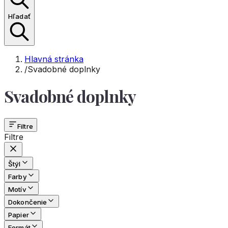
Hľadať
Hlavná stránka
/
Svadobné doplnky
Svadobné doplnky
Filtre
Filtre
Štýl
Farby
Motív
Dokončenie
Papier
Formát