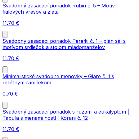
Svadobný zasadací poriadok Rubin č. 5 – Motív
fialových vresov a zlata
11.70
€
Svadobný zasadací poriadok Perełki č. 1 – plán sál s
motívom srdiečok a stolom mladomanželov
11.70
€
Minimalistické svadobné menovky – Glare č. 1 s
reliéfnym rámčekom
0.70
€
Svadobný zasadací poriadok s ružami a eukalyptom |
Tabuľa s menami hostí | Korani č. 12
11.70
€