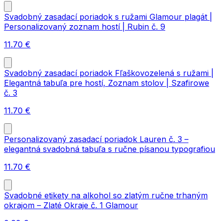
Svadobný zasadací poriadok s ružami Glamour plagát |
Personalizovaný zoznam hostí | Rubin č. 9
11.70
€
Svadobný zasadací poriadok Fľaškovozelená s ružami |
Elegantná tabuľa pre hostí, Zoznam stolov | Szafirowe
č. 3
11.70
€
Personalizovaný zasadací poriadok Lauren č. 3 –
elegantná svadobná tabuľa s ručne písanou typografiou
11.70
€
Svadobné etikety na alkohol so zlatým ručne trhaným
okrajom – Zlaté Okraje č. 1 Glamour