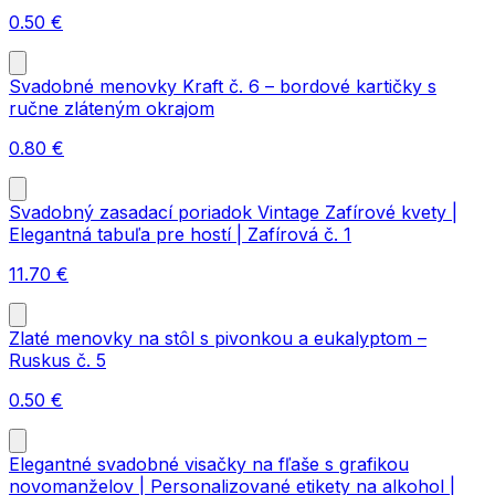
0.50
€
Svadobné menovky Kraft č. 6 – bordové kartičky s
ručne zláteným okrajom
0.80
€
Svadobný zasadací poriadok Vintage Zafírové kvety |
Elegantná tabuľa pre hostí | Zafírová č. 1
11.70
€
Zlaté menovky na stôl s pivonkou a eukalyptom –
Ruskus č. 5
0.50
€
Elegantné svadobné visačky na fľaše s grafikou
novomanželov | Personalizované etikety na alkohol |