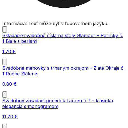
Informácia: Text môže byť v ľubovoľnom jazyku.
Skladacie svadobné čísla na stoly Glamour – Perličky č.
1 Biele s perlami
1.70
€
Svadobné menovky s trhaným okrajom – Zlaté Okraje č.
1 Ručne Zlátené
0.80
€
Svadobný zasadací poriadok Lauren č. 1 – klasická
elegancia s monogramom
11.70
€