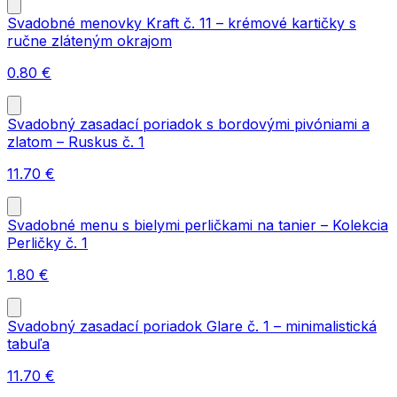
Svadobné menovky Kraft č. 11 – krémové kartičky s
ručne zláteným okrajom
0.80
€
Svadobný zasadací poriadok s bordovými pivóniami a
zlatom – Ruskus č. 1
11.70
€
Svadobné menu s bielymi perličkami na tanier – Kolekcia
Perličky č. 1
1.80
€
Svadobný zasadací poriadok Glare č. 1 – minimalistická
tabuľa
11.70
€