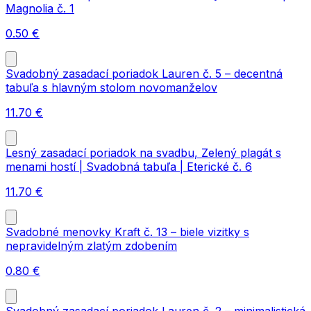
Magnolia č. 1
0.50
€
Svadobný zasadací poriadok Lauren č. 5 – decentná
tabuľa s hlavným stolom novomanželov
11.70
€
Lesný zasadací poriadok na svadbu, Zelený plagát s
menami hostí | Svadobná tabuľa | Eterické č. 6
11.70
€
Svadobné menovky Kraft č. 13 – biele vizitky s
nepravidelným zlatým zdobením
0.80
€
Svadobný zasadací poriadok Lauren č. 2 – minimalistická