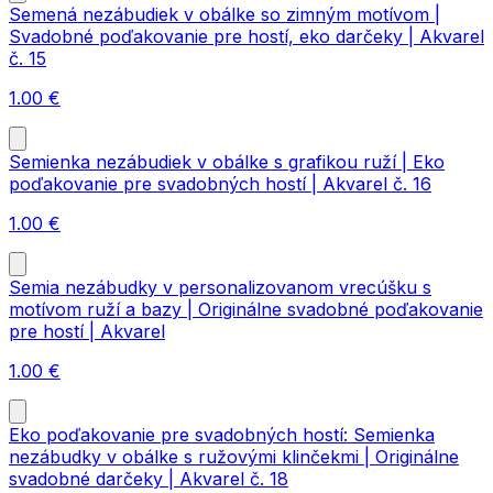
Semená nezábudiek v obálke so zimným motívom |
Svadobné poďakovanie pre hostí, eko darčeky | Akvarel
č. 15
1.00
€
Semienka nezábudiek v obálke s grafikou ruží | Eko
poďakovanie pre svadobných hostí | Akvarel č. 16
1.00
€
Semia nezábudky v personalizovanom vrecúšku s
motívom ruží a bazy | Originálne svadobné poďakovanie
pre hostí | Akvarel
1.00
€
Eko poďakovanie pre svadobných hostí: Semienka
nezábudky v obálke s ružovými klinčekmi | Originálne
svadobné darčeky | Akvarel č. 18