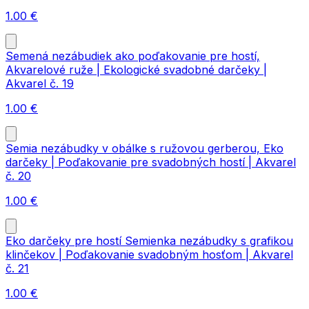
1.00
€
Semená nezábudiek ako poďakovanie pre hostí,
Akvarelové ruže | Ekologické svadobné darčeky |
Akvarel č. 19
1.00
€
Semia nezábudky v obálke s ružovou gerberou, Eko
darčeky | Poďakovanie pre svadobných hostí | Akvarel
č. 20
1.00
€
Eko darčeky pre hostí Semienka nezábudky s grafikou
klinčekov | Poďakovanie svadobným hosťom | Akvarel
č. 21
1.00
€