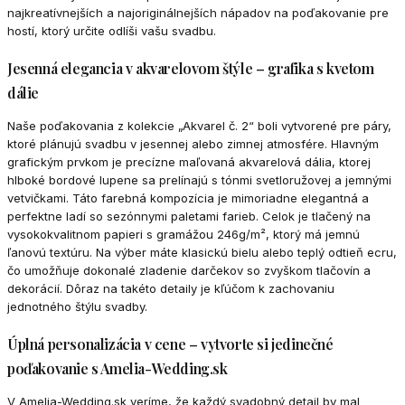
najkreatívnejších a najoriginálnejších nápadov na poďakovanie pre
hostí, ktorý určite odlíši vašu svadbu.
Jesenná elegancia v akvarelovom štýle – grafika s kvetom
dálie
Naše poďakovania z kolekcie „Akvarel č. 2“ boli vytvorené pre páry,
ktoré plánujú svadbu v jesennej alebo zimnej atmosfére. Hlavným
grafickým prvkom je precízne maľovaná akvarelová dália, ktorej
hlboké bordové lupene sa prelínajú s tónmi svetloružovej a jemnými
vetvičkami. Táto farebná kompozícia je mimoriadne elegantná a
perfektne ladí so sezónnymi paletami farieb. Celok je tlačený na
vysokokvalitnom papieri s gramážou 246g/m², ktorý má jemnú
ľanovú textúru. Na výber máte klasickú bielu alebo teplý odtieň ecru,
čo umožňuje dokonalé zladenie darčekov so zvyškom tlačovín a
dekorácií. Dôraz na takéto detaily je kľúčom k zachovaniu
jednotného štýlu svadby.
Úplná personalizácia v cene – vytvorte si jedinečné
poďakovanie s Amelia-Wedding.sk
V Amelia-Wedding.sk veríme, že každý svadobný detail by mal