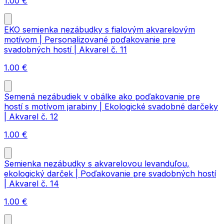
1.00
€
EKO semienka nezábudky s fialovým akvarelovým
motívom | Personalizované poďakovanie pre
svadobných hostí | Akvarel č. 11
1.00
€
Semená nezábudiek v obálke ako poďakovanie pre
hostí s motívom jarabiny | Ekologické svadobné darčeky
| Akvarel č. 12
1.00
€
Semienka nezábudky s akvarelovou levanduľou,
ekologický darček | Poďakovanie pre svadobných hostí
| Akvarel č. 14
1.00
€