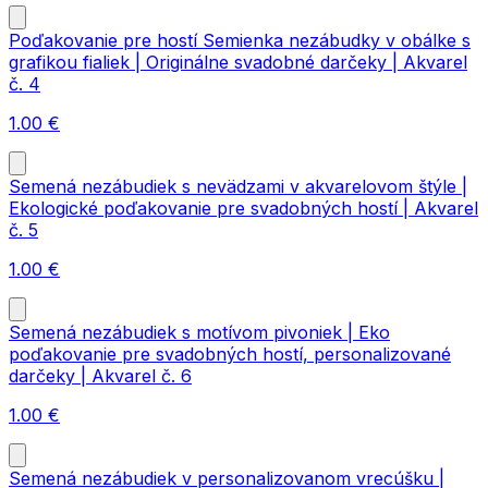
Poďakovanie pre hostí Semienka nezábudky v obálke s
grafikou fialiek | Originálne svadobné darčeky | Akvarel
č. 4
1.00
€
Semená nezábudiek s nevädzami v akvarelovom štýle |
Ekologické poďakovanie pre svadobných hostí | Akvarel
č. 5
1.00
€
Semená nezábudiek s motívom pivoniek | Eko
poďakovanie pre svadobných hostí, personalizované
darčeky | Akvarel č. 6
1.00
€
Semená nezábudiek v personalizovanom vrecúšku |