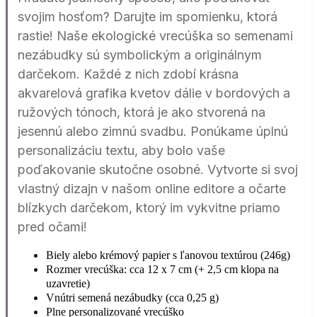
svojim hosťom? Darujte im spomienku, ktorá
rastie! Naše ekologické vrecúška so semenami
nezábudky sú symbolickým a originálnym
darčekom. Každé z nich zdobí krásna
akvarelová grafika kvetov dálie v bordových a
ružových tónoch, ktorá je ako stvorená na
jesennú alebo zimnú svadbu. Ponúkame úplnú
personalizáciu textu, aby bolo vaše
poďakovanie skutočne osobné. Vytvorte si svoj
vlastný dizajn v našom online editore a očarte
blízkych darčekom, ktorý im vykvitne priamo
pred očami!
Biely alebo krémový papier s ľanovou textúrou (246g)
Rozmer vrecúška: cca 12 x 7 cm (+ 2,5 cm klopa na
uzavretie)
Vnútri semená nezábudky (cca 0,25 g)
Plne personalizované vrecúško