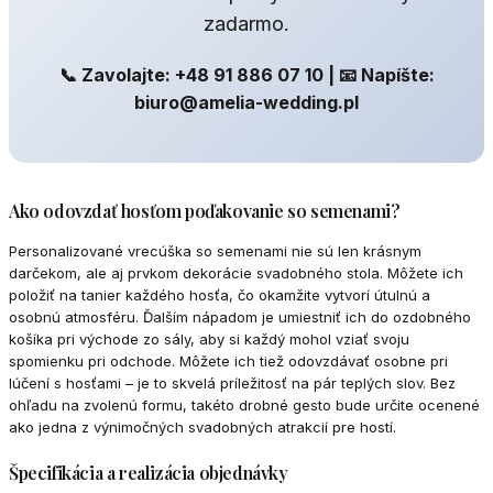
zadarmo.
📞 Zavolajte: +48 91 886 07 10 | 📧 Napíšte:
biuro@amelia-wedding.pl
Ako odovzdať hosťom poďakovanie so semenami?
Personalizované vrecúška so semenami nie sú len krásnym
darčekom, ale aj prvkom dekorácie svadobného stola. Môžete ich
položiť na tanier každého hosťa, čo okamžite vytvorí útulnú a
osobnú atmosféru. Ďalším nápadom je umiestniť ich do ozdobného
košíka pri východe zo sály, aby si každý mohol vziať svoju
spomienku pri odchode. Môžete ich tiež odovzdávať osobne pri
lúčení s hosťami – je to skvelá príležitosť na pár teplých slov. Bez
ohľadu na zvolenú formu, takéto drobné gesto bude určite ocenené
ako jedna z výnimočných svadobných atrakcií pre hostí.
Špecifikácia a realizácia objednávky