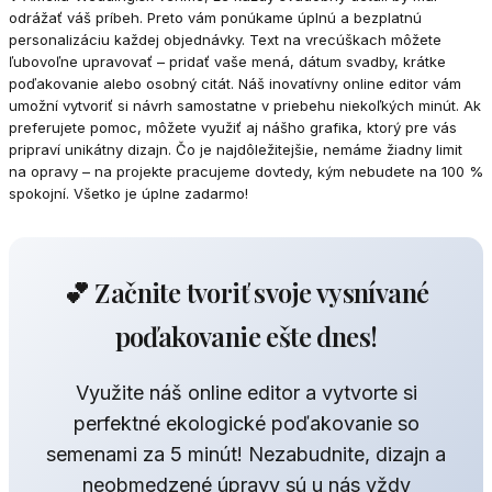
odrážať váš príbeh. Preto vám ponúkame úplnú a bezplatnú
personalizáciu každej objednávky. Text na vrecúškach môžete
ľubovoľne upravovať – pridať vaše mená, dátum svadby, krátke
poďakovanie alebo osobný citát. Náš inovatívny online editor vám
umožní vytvoriť si návrh samostatne v priebehu niekoľkých minút. Ak
preferujete pomoc, môžete využiť aj nášho grafika, ktorý pre vás
pripraví unikátny dizajn. Čo je najdôležitejšie, nemáme žiadny limit
na opravy – na projekte pracujeme dovtedy, kým nebudete na 100 %
spokojní. Všetko je úplne zadarmo!
💕 Začnite tvoriť svoje vysnívané
poďakovanie ešte dnes!
Využite náš online editor a vytvorte si
perfektné ekologické poďakovanie so
semenami za 5 minút! Nezabudnite, dizajn a
neobmedzené úpravy sú u nás vždy