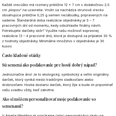
Každé vrecúško má rozmery približne 12 x 7 cm s dodatočnou 2,5
cm „klopou“ na uzavretie. Vnútri sa nachádza strunové vrecko
obsahujúce približne 0,25 g semien nezábudky, pripravených na
sadenie. Štandardná doba realizácie objednávky je 5 – 7
pracovných dní od momentu, kedy odsúhlasíte finálny návrh.
Potrebujete darčeky skôr? Využite našu možnosť expresnej
realizácie (3 – 4 pracovné dni), ktorá je dostupná za príplatok 30 %
z hodnoty objednávky. Minimálne množstvo v objednávke je 30
kusov.
Často kladené otázky
Sú semená ako poďakovanie pre hostí dobrý nápad?
Jednoznačne áno! Je to ekologický, symbolický a veľmi originálny
darček, ktorý vyniká medzi tradičnými sladkosťami alebo
drobnosťami. Hostia dostanú darček, ktorý žije a bude im pripomínať
vašu svadbu vždy, keď zakvitne.
Ako si môžem personalizovať moje poďakovanie so
semenami?
V Amelia-Wedding.sk ponúkame úplnú personalizáciu textu na