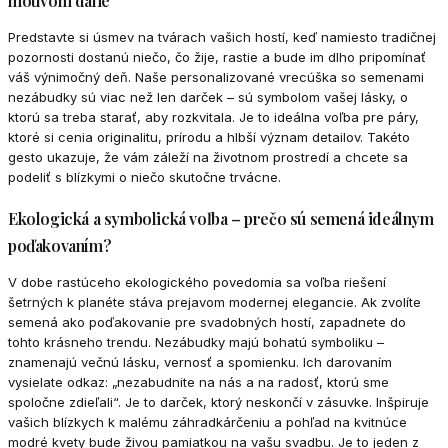
motívom dálie
Predstavte si úsmev na tvárach vašich hostí, keď namiesto tradičnej
pozornosti dostanú niečo, čo žije, rastie a bude im dlho pripomínať
váš výnimočný deň. Naše personalizované vrecúška so semenami
nezábudky sú viac než len darček – sú symbolom vašej lásky, o
ktorú sa treba starať, aby rozkvitala. Je to ideálna voľba pre páry,
ktoré si cenia originalitu, prírodu a hlbší význam detailov. Takéto
gesto ukazuje, že vám záleží na životnom prostredí a chcete sa
podeliť s blízkymi o niečo skutočne trvácne.
Ekologická a symbolická voľba – prečo sú semená ideálnym
poďakovaním?
V dobe rastúceho ekologického povedomia sa voľba riešení
šetrných k planéte stáva prejavom modernej elegancie. Ak zvolíte
semená ako poďakovanie pre svadobných hostí, zapadnete do
tohto krásneho trendu. Nezábudky majú bohatú symboliku –
znamenajú večnú lásku, vernosť a spomienku. Ich darovaním
vysielate odkaz: „nezabudnite na nás a na radosť, ktorú sme
spoločne zdieľali“. Je to darček, ktorý neskončí v zásuvke. Inšpiruje
vašich blízkych k malému záhradkárčeniu a pohľad na kvitnúce
modré kvety bude živou pamiatkou na vašu svadbu. Je to jeden z