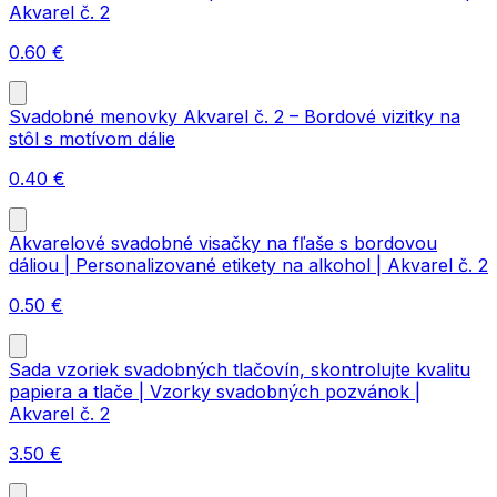
Akvarel č. 2
0.60
€
Svadobné menovky Akvarel č. 2 – Bordové vizitky na
stôl s motívom dálie
0.40
€
Akvarelové svadobné visačky na fľaše s bordovou
dáliou | Personalizované etikety na alkohol | Akvarel č. 2
0.50
€
Sada vzoriek svadobných tlačovín, skontrolujte kvalitu
papiera a tlače | Vzorky svadobných pozvánok |
Akvarel č. 2
3.50
€