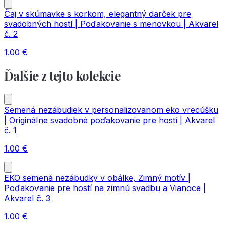
Čaj v skúmavke s korkom, elegantný darček pre
svadobných hostí | Poďakovanie s menovkou | Akvarel
č. 2
1.00
€
Ďalšie z tejto kolekcie
Semená nezábudiek v personalizovanom eko vrecúšku
| Originálne svadobné poďakovanie pre hostí | Akvarel
č. 1
1.00
€
EKO semená nezábudky v obálke, Zimný motív |
Poďakovanie pre hostí na zimnú svadbu a Vianoce |
Akvarel č. 3
1.00
€