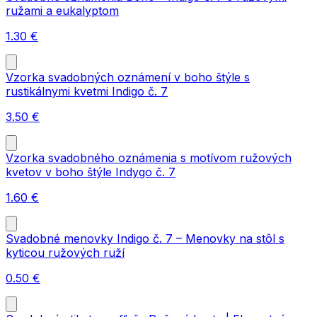
ružami a eukalyptom
1.30
€
Vzorka svadobných oznámení v boho štýle s
rustikálnymi kvetmi Indigo č. 7
3.50
€
Vzorka svadobného oznámenia s motívom ružových
kvetov v boho štýle Indygo č. 7
1.60
€
Svadobné menovky Indigo č. 7 – Menovky na stôl s
kyticou ružových ruží
0.50
€