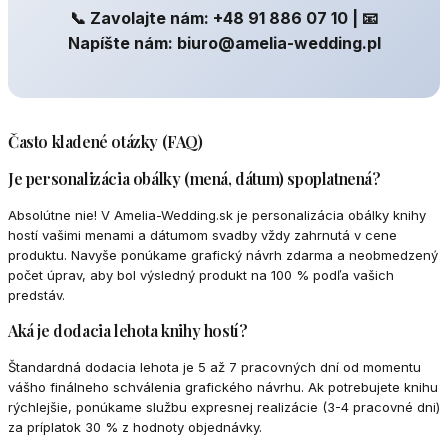
📞 Zavolajte nám: +48 91 886 07 10 | 📧
Napíšte nám: biuro@amelia-wedding.pl
Často kladené otázky (FAQ)
Je personalizácia obálky (mená, dátum) spoplatnená?
Absolútne nie! V Amelia-Wedding.sk je personalizácia obálky knihy
hostí vašimi menami a dátumom svadby vždy zahrnutá v cene
produktu. Navyše ponúkame grafický návrh zdarma a neobmedzený
počet úprav, aby bol výsledný produkt na 100 % podľa vašich
predstáv.
Aká je dodacia lehota knihy hostí?
Štandardná dodacia lehota je 5 až 7 pracovných dní od momentu
vášho finálneho schválenia grafického návrhu. Ak potrebujete knihu
rýchlejšie, ponúkame službu expresnej realizácie (3-4 pracovné dni)
za príplatok 30 % z hodnoty objednávky.