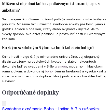
Môžem si objednať knihu s potlačenými stranami, napr. s
anketami?
Samozrejme! Ponúkame možnosť potlače vnútorných listov knihy za
príplatok. Môžeme tam umiestniť svadobné ankety pre hostí, jemnú
grafiku ladiacu s obálkou, citáty alebo akýkoľvek iný text. Je to
skvelý spôsob, ako oživiť pamiatku a povzbudiť hostí ku kreatívnym
zápisom.
Ku akým svadobným štýlom sa hodí kolekcia Indigo?
Kniha hostí Indigo č. 7 je mimoriadne univerzálna. Jej elegantný
dizajn založený na pastelových kvetoch a zlatých akcentoch
dokonale ladí so svadbami v štýle
glamour
, modernom, klasickom,
romantickom, a dokonca aj
boho
. Jemná farebnosť a vysoká kvalita
spracovania z nej robia doplnok, ktorý podčiarkne charakter každej
slávnosti.
Odporúčané doplnky
Svadobné oznámenia Boho – Indigo č. 7 s ružovými