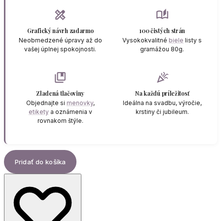
design_services
auto_stories
Grafický návrh zadarmo
100 čistých strán
Neobmedzené úpravy až do
Vysokokvalitné
biele
listy s
vašej úplnej spokojnosti.
gramážou 80g.
collections_bookmark
celebration
Zladená tlačoviny
Na každú príležitosť
Objednajte si
menovky
,
Ideálna na svadbu, výročie,
etikety
a oznámenia v
krstiny či jubileum.
rovnakom štýle.
Pridať do košíka