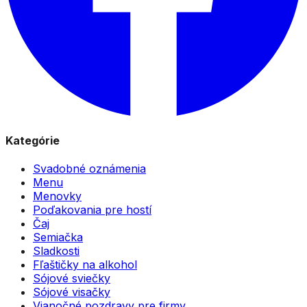
Kategórie
Svadobné oznámenia
Menu
Menovky
Poďakovania pre hostí
Čaj
Semiačka
Sladkosti
Fľaštičky na alkohol
Sójové sviečky
Sójové visačky
Vianočné pozdravy pre firmy