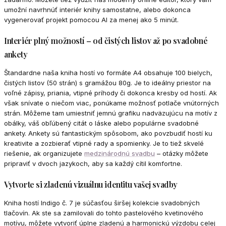
umožní navrhnúť interiér knihy samostatne, alebo dokonca
vygenerovať projekt pomocou AI za menej ako 5 minút.
Interiér plný možností – od čistých listov až po svadobné
ankety
Štandardne naša kniha hostí vo formáte A4 obsahuje 100 bielych,
čistých listov (50 strán) s gramážou 80g. Je to ideálny priestor na
voľné zápisy, priania, vtipné príhody či dokonca kresby od hostí. Ak
však snívate o niečom viac, ponúkame možnosť potlače vnútorných
strán. Môžeme tam umiestniť jemnú grafiku nadväzujúcu na motív z
obálky, váš obľúbený citát o láske alebo populárne svadobné
ankety. Ankety sú fantastickým spôsobom, ako povzbudiť hostí ku
kreativite a zozbierať vtipné rady a spomienky. Je to tiež skvelé
riešenie, ak organizujete
medzinárodnú svadbu
– otázky môžete
pripraviť v dvoch jazykoch, aby sa každý cítil komfortne.
Vytvorte si zladenú vizuálnu identitu vašej svadby
Kniha hostí Indigo č. 7 je súčasťou širšej kolekcie svadobných
tlačovín. Ak ste sa zamilovali do tohto pastelového kvetinového
motívu, môžete vytvoriť úplne zladenú a harmonickú výzdobu celej