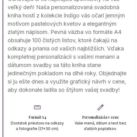
veľký deň! Naša personalizovaná svadobná
kniha hostí z kolekcie Indigo vás očarí jemným
motívom pastelových kvetov a elegantným
zlatým nápisom. Pevná väzba vo formáte A4
obsahuje 100 čistých listov, ktoré čakajú na
odkazy a priania od vašich najbližších. Vďaka
kompletnej personalizácii s vašimi menami a
dátumom svadby sa táto kniha stane
jedinečným pokladom na dlhé roky. Objednajte
si ju ešte dnes a využite grafický návrh v cene,
aby dokonale ladila so štýlom vašej svadby!
straighten
edit
Formát A4
Personalizácia v cene
Dostatok priestoru na odkazy
Vaše mená, dátum a text bez
a fotografie (21x30 cm).
ďalších poplatkov.