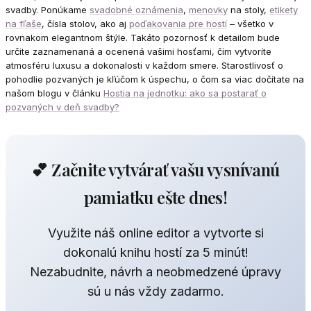
svadby. Ponúkame
svadobné oznámenia
,
menovky
na stoly,
etikety
na fľaše
, čísla stolov, ako aj
poďakovania pre hostí
– všetko v
rovnakom elegantnom štýle. Takáto pozornosť k detailom bude
určite zaznamenaná a ocenená vašimi hosťami, čím vytvoríte
atmosféru luxusu a dokonalosti v každom smere. Starostlivosť o
pohodlie pozvaných je kľúčom k úspechu, o čom sa viac dočítate na
našom blogu v článku
Hostia na jednotku: ako sa postarať o
pozvaných v deň svadby?
💕 Začnite vytvárať vašu vysnívanú
pamiatku ešte dnes!
Využite náš online editor a vytvorte si
dokonalú knihu hostí za 5 minút!
Nezabudnite, návrh a neobmedzené úpravy
sú u nás vždy zadarmo.