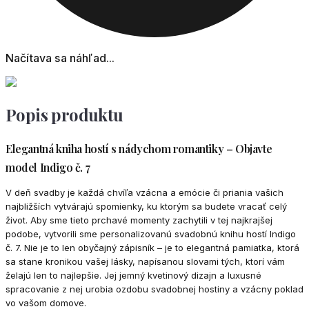
Načítava sa náhľad...
Popis produktu
Elegantná kniha hostí s nádychom romantiky – Objavte
model Indigo č. 7
V deň svadby je každá chvíľa vzácna a emócie či priania vašich
najbližších vytvárajú spomienky, ku ktorým sa budete vracať celý
život. Aby sme tieto prchavé momenty zachytili v tej najkrajšej
podobe, vytvorili sme personalizovanú svadobnú knihu hostí Indigo
č. 7. Nie je to len obyčajný zápisník – je to elegantná pamiatka, ktorá
sa stane kronikou vašej lásky, napísanou slovami tých, ktorí vám
želajú len to najlepšie. Jej jemný kvetinový dizajn a luxusné
spracovanie z nej urobia ozdobu svadobnej hostiny a vzácny poklad
vo vašom domove.