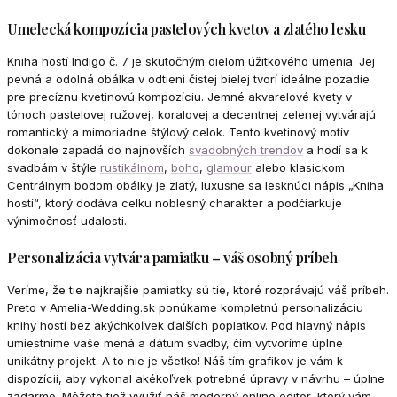
Umelecká kompozícia pastelových kvetov a zlatého lesku
Kniha hostí Indigo č. 7 je skutočným dielom úžitkového umenia. Jej
pevná a odolná obálka v odtieni čistej bielej tvorí ideálne pozadie
pre precíznu kvetinovú kompozíciu. Jemné akvarelové kvety v
tónoch pastelovej ružovej, koralovej a decentnej zelenej vytvárajú
romantický a mimoriadne štýlový celok. Tento kvetinový motív
dokonale zapadá do najnovších
svadobných trendov
a hodí sa k
svadbám v štýle
rustikálnom
,
boho
,
glamour
alebo klasickom.
Centrálnym bodom obálky je zlatý, luxusne sa lesknúci nápis „Kniha
hostí“, ktorý dodáva celku noblesný charakter a podčiarkuje
výnimočnosť udalosti.
Personalizácia vytvára pamiatku – váš osobný príbeh
Veríme, že tie najkrajšie pamiatky sú tie, ktoré rozprávajú váš príbeh.
Preto v Amelia-Wedding.sk ponúkame kompletnú personalizáciu
knihy hostí bez akýchkoľvek ďalších poplatkov. Pod hlavný nápis
umiestnime vaše mená a dátum svadby, čím vytvoríme úplne
unikátny projekt. A to nie je všetko! Náš tím grafikov je vám k
dispozícii, aby vykonal akékoľvek potrebné úpravy v návrhu – úplne
zadarmo. Môžete tiež využiť náš moderný online editor, ktorý vám