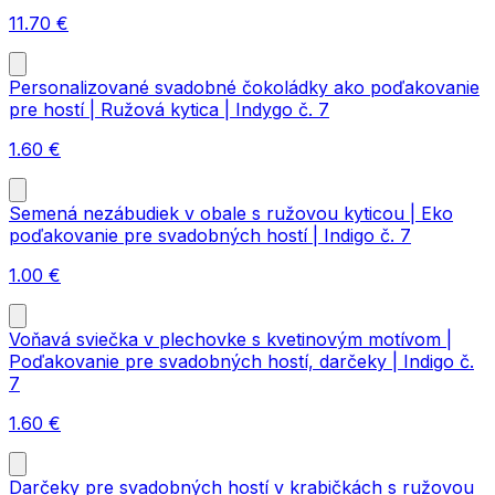
11.70
€
Personalizované svadobné čokoládky ako poďakovanie
pre hostí | Ružová kytica | Indygo č. 7
1.60
€
Semená nezábudiek v obale s ružovou kyticou | Eko
poďakovanie pre svadobných hostí | Indigo č. 7
1.00
€
Voňavá sviečka v plechovke s kvetinovým motívom |
Poďakovanie pre svadobných hostí, darčeky | Indigo č.
7
1.60
€
Darčeky pre svadobných hostí v krabičkách s ružovou