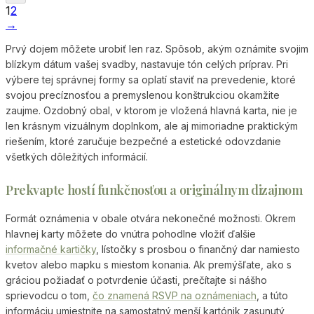
1
2
→
Prvý dojem môžete urobiť len raz. Spôsob, akým oznámite svojim
blízkym dátum vašej svadby, nastavuje tón celých príprav. Pri
výbere tej správnej formy sa oplatí staviť na prevedenie, ktoré
svojou precíznosťou a premyslenou konštrukciou okamžite
zaujme. Ozdobný obal, v ktorom je vložená hlavná karta, nie je
len krásnym vizuálnym doplnkom, ale aj mimoriadne praktickým
riešením, ktoré zaručuje bezpečné a estetické odovzdanie
všetkých dôležitých informácií.
Prekvapte hostí funkčnosťou a originálnym dizajnom
Formát oznámenia v obale otvára nekonečné možnosti. Okrem
hlavnej karty môžete do vnútra pohodlne vložiť ďalšie
informačné kartičky
, lístočky s prosbou o finančný dar namiesto
kvetov alebo mapku s miestom konania. Ak premýšľate, ako s
gráciou požiadať o potvrdenie účasti, prečítajte si nášho
sprievodcu o tom,
čo znamená RSVP na oznámeniach
, a túto
informáciu umiestnite na samostatný menší kartónik zasunutý