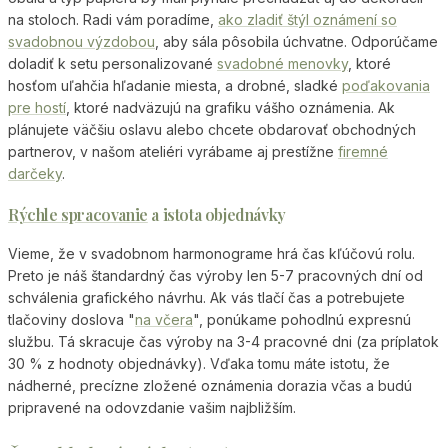
na stoloch. Radi vám poradíme,
ako zladiť štýl oznámení so
svadobnou výzdobou
, aby sála pôsobila úchvatne. Odporúčame
doladiť k setu personalizované
svadobné menovky
, ktoré
hosťom uľahčia hľadanie miesta, a drobné, sladké
poďakovania
pre hostí
, ktoré nadväzujú na grafiku vášho oznámenia. Ak
plánujete väčšiu oslavu alebo chcete obdarovať obchodných
partnerov, v našom ateliéri vyrábame aj prestížne
firemné
darčeky
.
Rýchle spracovanie
a istota objednávky
Vieme, že v svadobnom harmonograme hrá čas kľúčovú rolu.
Preto je náš štandardný čas výroby len 5-7 pracovných dní od
schválenia grafického návrhu. Ak vás tlačí čas a potrebujete
tlačoviny doslova "
na včera
", ponúkame pohodlnú expresnú
službu. Tá skracuje čas výroby na 3-4 pracovné dni (za príplatok
30 % z hodnoty objednávky). Vďaka tomu máte istotu, že
nádherné, precízne zložené oznámenia dorazia včas a budú
pripravené na odovzdanie vašim najbližším.