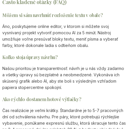
Často kladené otázky (FAQ)
Môžem si sám navrhnúť rozloženie textu v obale?
Áno, poskytujeme online editor, v ktorom si môžete svoj
vysnívaný projekt vytvoriť pomocou AI za 5 minút. Nástroj
umožňuje voľne presúvať bloky textu, meniť písma a vyberať
farby, ktoré dokonale ladia s odtieňom obalu.
Koľko stoja úpravy návrhu?
Našou prioritou je transparentnosť: návrh je u nás vždy zadarmo
a všetky úpravy sú bezplatné a neobmedzené. Vykonáva ich
skúsený grafik alebo AI, aby ste boli s výsledným vzhľadom
papiera stopercentne spokojní.
Ako rýchlo dostanem hotové výtlačky?
Čas realizácie je veľmi krátky. Štandardne je to 5-7 pracovných
dní od schválenia návrhu. Pre páry, ktoré potrebujú rýchlejšie
vybavenie, ponúkame expresnú službu, ktorá skracuje tento čas