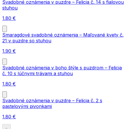
Svadobné oznámenia v puzdre – Felicja č. 14 s fialovou
stuhou
1.80
€
Smaragdové svadobné oznámenia – Maľované kvety č.
21 v puzdre so stuhou
1.90
€
Svadobné oznámenia v boho štýle s puzdrom – Felicja
č. 10 s lúčnymi trávami a stuhou
1.80
€
Svadobné oznámenia v puzdre – Felicja č. 2 s
pastelovými pivonkami
1.80
€
←