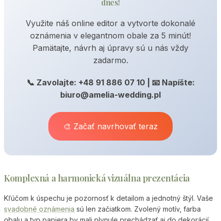
dnes!
Využite náš online editor a vytvorte dokonalé
oznámenia v elegantnom obale za 5 minút!
Pamätajte, návrh aj úpravy sú u nás vždy
zadarmo.
📞 Zavolajte: +48 91 886 07 10 | 📧 Napíšte:
biuro@amelia-wedding.pl
🎨 Začať navrhovať teraz
Komplexná a harmonická vizuálna prezentácia
Kľúčom k úspechu je pozornosť k detailom a jednotný štýl. Vaše
svadobné oznámenia
sú len začiatkom. Zvolený motív, farba
obalu a typ papiera by mali plynule prechádzať aj do dekorácií