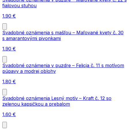
fialovou stuhou
1.90
€
Svadobné oznámenia s mašľou – Maľované kvety č. 30
s amarantovými pivonkami
1.90
€
Svadobné oznámenia v puzdre – Felicja č. 11 s motívom
púpavy a modrej oblohy
1.80
€
Svadobné oznámenia Lesný motív – Kraft č. 12 so
zelenou kapsičkou a prebalom
1.60
€