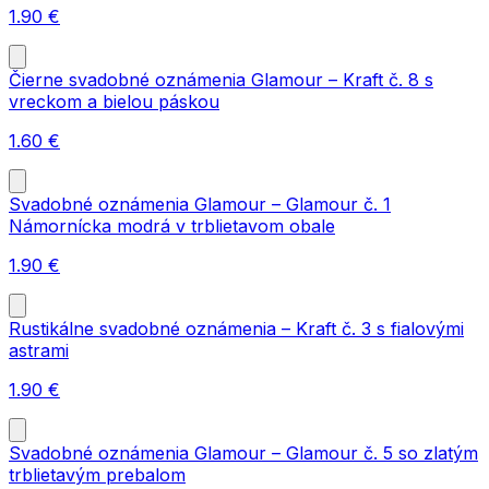
1.90
€
Čierne svadobné oznámenia Glamour – Kraft č. 8 s
vreckom a bielou páskou
1.60
€
Svadobné oznámenia Glamour – Glamour č. 1
Námornícka modrá v trblietavom obale
1.90
€
Rustikálne svadobné oznámenia – Kraft č. 3 s fialovými
astrami
1.90
€
Svadobné oznámenia Glamour – Glamour č. 5 so zlatým
trblietavým prebalom