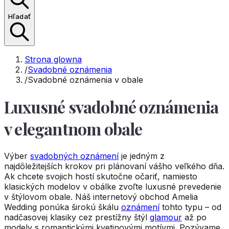
Hľadať
Strona glowna
/
Svadobné oznámenia
/
Svadobné oznámenia v obale
Luxusné svadobné oznámenia
v elegantnom obale
Výber
svadobných oznámení
je jedným z
najdôležitejších krokov pri plánovaní vášho veľkého dňa.
Ak chcete svojich hostí skutočne očariť, namiesto
klasických modelov v obálke zvoľte luxusné prevedenie
v štýlovom obale. Náš internetový obchod Amelia
Wedding ponúka širokú škálu
oznámení
tohto typu – od
nadčasovej klasiky cez prestížny štýl
glamour
až po
modely s romantickými kvetinovými motívmi. Pozývame