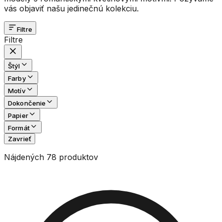
vás objaviť našu jedinečnú kolekciu.
Filtre
Filtre
Štýl
Farby
Motív
Dokončenie
Papier
Formát
Zavrieť
Nájdených 78 produktov