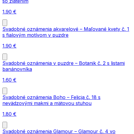
so zlátením
1.90
€
Svadobné oznámenia akvarelové – Maľované kvety č. 1
s fialovým motívom v puzdre
1.90
€
Svadobné oznámenia v puzdre – Botanik č. 2 s listami
banánovníka
1.60
€
Svadobné oznámenia Boho – Felicja č. 18 s
nevädzovými makmi a mätovou stuhou
1.80
€
Svadobné oznámenia Glamour – Glamour č. 4 vo