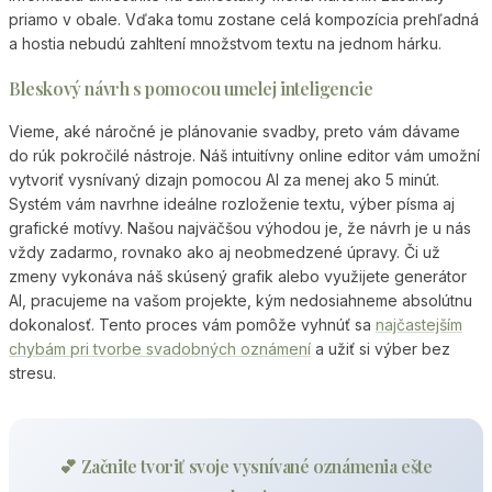
priamo v obale. Vďaka tomu zostane celá kompozícia prehľadná
a hostia nebudú zahltení množstvom textu na jednom hárku.
Bleskový návrh s pomocou umelej inteligencie
Vieme, aké náročné je plánovanie svadby, preto vám dávame
do rúk pokročilé nástroje. Náš intuitívny online editor vám umožní
vytvoriť vysnívaný dizajn pomocou AI za menej ako 5 minút.
Systém vám navrhne ideálne rozloženie textu, výber písma aj
grafické motívy. Našou najväčšou výhodou je, že návrh je u nás
vždy zadarmo, rovnako ako aj neobmedzené úpravy. Či už
zmeny vykonáva náš skúsený grafik alebo využijete generátor
AI, pracujeme na vašom projekte, kým nedosiahneme absolútnu
dokonalosť. Tento proces vám pomôže vyhnúť sa
najčastejším
chybám pri tvorbe svadobných oznámení
a užiť si výber bez
stresu.
💕 Začnite tvoriť svoje vysnívané oznámenia ešte