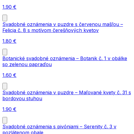
1.90
€
Svadobné oznámenia v puzdre s červenou mašľou –
Felicja č. 8 s motívom čerešňových kvetov
1.80
€
Botanické svadobné oznámenia – Botanik č. 1 v obálke
so zelenou papraďou
1.60
€
Svadobné oznámenia v puzdre – Maľované kvety č. 31 s
bordovou stuhou
1.90
€
Svadobné oznámenia s pivóniami – Serenity č. 3 v
pozlátenom obale