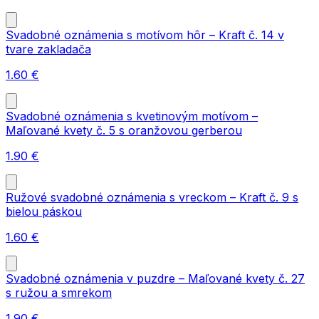
Svadobné oznámenia s motívom hôr – Kraft č. 14 v
tvare zakladača
1.60
€
Svadobné oznámenia s kvetinovým motívom –
Maľované kvety č. 5 s oranžovou gerberou
1.90
€
Ružové svadobné oznámenia s vreckom – Kraft č. 9 s
bielou páskou
1.60
€
Svadobné oznámenia v puzdre – Maľované kvety č. 27
s ružou a smrekom
1.90
€