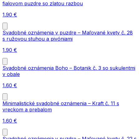
fialovom puzdre so zlatou razbou
1.90
€
Svadobné oznámenia v puzdre – Maľované kvety č. 28
s ružovou stuhou a pivóniami
1.90
€
Svadobné oznámenia Boho – Botanik č. 3 so sukulentmi
v obale
1.60
€
Minimalistické svadobné oznámenia – Kraft č. 11 s
vreckom a prebalom
1.60
€
Svadobné oznámenia v puzdre – Maľované kvety č. 22 s