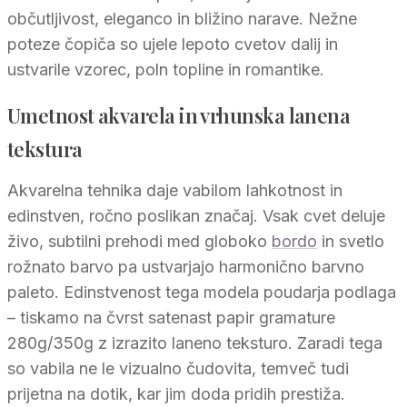
občutljivost, eleganco in bližino narave. Nežne
poteze čopiča so ujele lepoto cvetov dalij in
ustvarile vzorec, poln topline in romantike.
Umetnost akvarela in vrhunska lanena
tekstura
Akvarelna tehnika daje vabilom lahkotnost in
edinstven, ročno poslikan značaj. Vsak cvet deluje
živo, subtilni prehodi med globoko
bordo
in svetlo
rožnato barvo pa ustvarjajo harmonično barvno
paleto. Edinstvenost tega modela poudarja podlaga
– tiskamo na čvrst satenast papir gramature
280g/350g z izrazito laneno teksturo. Zaradi tega
so vabila ne le vizualno čudovita, temveč tudi
prijetna na dotik, kar jim doda pridih prestiža.