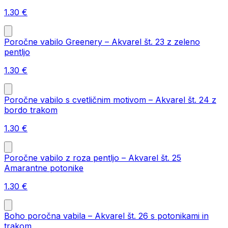
1.30
€
Poročne vabilo Greenery – Akvarel št. 23 z zeleno
pentljo
1.30
€
Poročne vabilo s cvetličnim motivom – Akvarel št. 24 z
bordo trakom
1.30
€
Poročne vabilo z roza pentljo – Akvarel št. 25
Amarantne potonike
1.30
€
Boho poročna vabila – Akvarel št. 26 s potonikami in
trakom