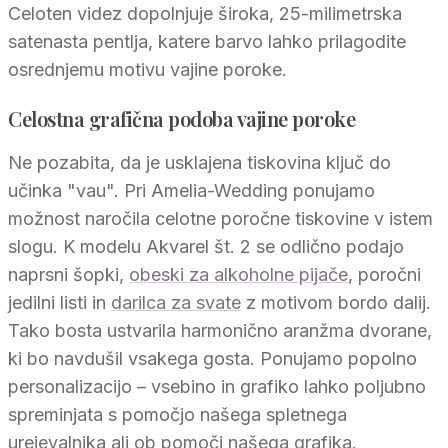
Celoten videz dopolnjuje široka, 25-milimetrska
satenasta pentlja, katere barvo lahko prilagodite
osrednjemu motivu vajine poroke.
Celostna grafična podoba vajine poroke
Ne pozabita, da je usklajena tiskovina ključ do
učinka "vau". Pri Amelia-Wedding ponujamo
možnost naročila celotne poročne tiskovine v istem
slogu. K modelu Akvarel št. 2 se odlično podajo
naprsni šopki,
obeski za alkoholne pijače
, poročni
jedilni listi in
darilca za svate
z motivom bordo dalij.
Tako bosta ustvarila harmonično aranžma dvorane,
ki bo navdušil vsakega gosta. Ponujamo popolno
personalizacijo – vsebino in grafiko lahko poljubno
spreminjata s pomočjo našega spletnega
urejevalnika ali ob pomoči našega grafika.