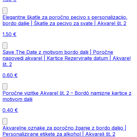
Elegantne škatle za poročno pecivo s personalizacijo,
bordo dalije | Škatle za pecivo za svate | Akvarel št. 2
1.50
€
Save The Date z motivom bordo dalij | Poročne
napovedi akvarel | Kartice Rezervirajte datum | Akvarel
št. 2
0.60
€
Poročne vizitke Akvarel št. 2 – Bordó namizne kartice z
motivom dalij
0.40
€
Akvarelne oznake za poročno žganje z bordo dalijo |
Personalizirane etikete za alkohol | Akvareli št. 2