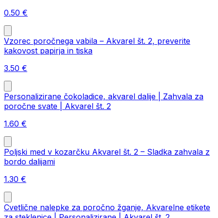
0.50
€
Vzorec poročnega vabila – Akvarel št. 2, preverite
kakovost papirja in tiska
3.50
€
Personalizirane čokoladice, akvarel dalije | Zahvala za
poročne svate | Akvarel št. 2
1.60
€
Poljski med v kozarčku Akvarel št. 2 – Sladka zahvala z
bordo dalijami
1.30
€
Cvetlične nalepke za poročno žganje, Akvarelne etikete
za steklenice | Personalizirane | Akvarel št. 2