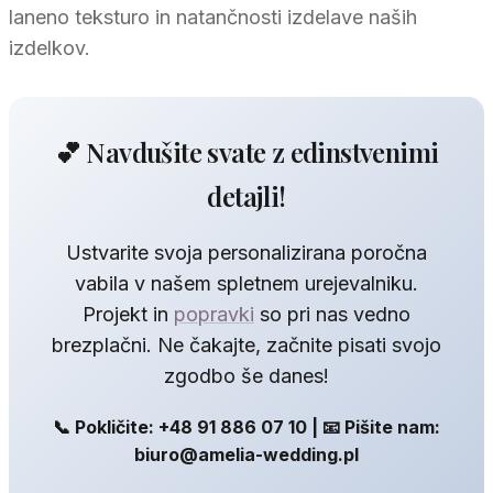
laneno teksturo in natančnosti izdelave naših
izdelkov.
💕 Navdušite svate z edinstvenimi
detajli!
Ustvarite svoja personalizirana poročna
vabila v našem spletnem urejevalniku.
Projekt in
popravki
so pri nas vedno
brezplačni. Ne čakajte, začnite pisati svojo
zgodbo še danes!
📞 Pokličite: +48 91 886 07 10 | 📧 Pišite nam:
biuro@amelia-wedding.pl