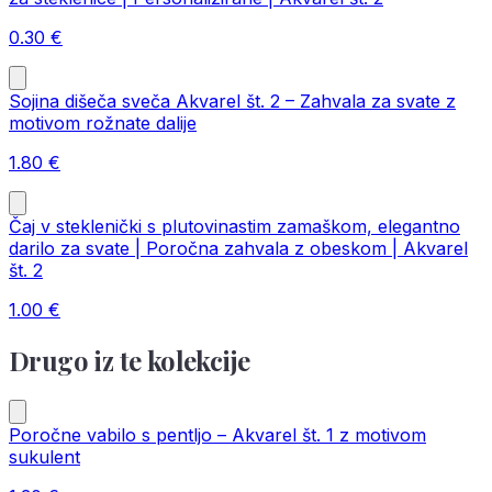
0.30
€
Sojina dišeča sveča Akvarel št. 2 – Zahvala za svate z
motivom rožnate dalije
1.80
€
Čaj v steklenički s plutovinastim zamaškom, elegantno
darilo za svate | Poročna zahvala z obeskom | Akvarel
št. 2
1.00
€
Drugo iz te kolekcije
Poročne vabilo s pentljo – Akvarel št. 1 z motivom
sukulent