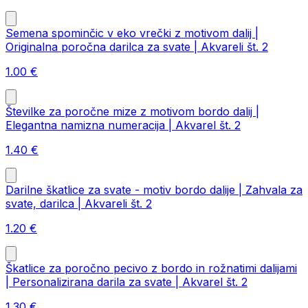
Semena spominčic v eko vrečki z motivom dalij |
Originalna poročna darilca za svate | Akvareli št. 2
1.00
€
Številke za poročne mize z motivom bordo dalij |
Elegantna namizna numeracija | Akvarel št. 2
1.40
€
Darilne škatlice za svate - motiv bordo dalije | Zahvala za
svate, darilca | Akvareli št. 2
1.20
€
Škatlice za poročno pecivo z bordo in rožnatimi dalijami
| Personalizirana darila za svate | Akvarel št. 2
1.30
€