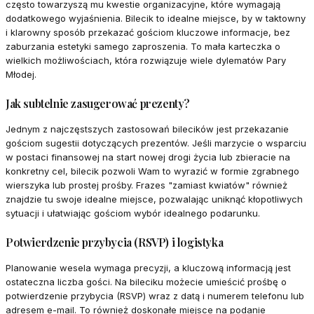
często towarzyszą mu kwestie organizacyjne, które wymagają
dodatkowego wyjaśnienia. Bilecik to idealne miejsce, by w taktowny
i klarowny sposób przekazać gościom kluczowe informacje, bez
zaburzania estetyki samego zaproszenia. To mała karteczka o
wielkich możliwościach, która rozwiązuje wiele dylematów Pary
Młodej.
Jak subtelnie zasugerować prezenty?
Jednym z najczęstszych zastosowań bilecików jest przekazanie
gościom sugestii dotyczących prezentów. Jeśli marzycie o wsparciu
w postaci finansowej na start nowej drogi życia lub zbieracie na
konkretny cel, bilecik pozwoli Wam to wyrazić w formie zgrabnego
wierszyka lub prostej prośby. Frazes "zamiast kwiatów" również
znajdzie tu swoje idealne miejsce, pozwalając uniknąć kłopotliwych
sytuacji i ułatwiając gościom wybór idealnego podarunku.
Potwierdzenie przybycia (RSVP) i logistyka
Planowanie wesela wymaga precyzji, a kluczową informacją jest
ostateczna liczba gości. Na bileciku możecie umieścić prośbę o
potwierdzenie przybycia (RSVP) wraz z datą i numerem telefonu lub
adresem e-mail. To również doskonałe miejsce na podanie