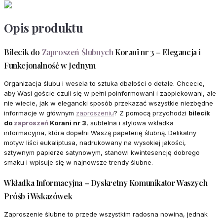
Opis produktu
Bilecik do
Zaproszeń Ślubnych
Korani nr 3 – Elegancja i
Funkcjonalność w Jednym
Organizacja ślubu i wesela to sztuka dbałości o detale. Chcecie,
aby Wasi goście czuli się w pełni poinformowani i zaopiekowani, ale
nie wiecie, jak w elegancki sposób przekazać wszystkie niezbędne
informacje w głównym
zaproszeniu
? Z pomocą przychodzi
bilecik
do
zaproszeń
Korani nr 3
, subtelna i stylowa wkładka
informacyjna, która dopełni Waszą papeterię ślubną. Delikatny
motyw liści eukaliptusa, nadrukowany na wysokiej jakości,
sztywnym papierze satynowym, stanowi kwintesencję dobrego
smaku i wpisuje się w najnowsze trendy ślubne.
Wkładka Informacyjna – Dyskretny Komunikator Waszych
Próśb i Wskazówek
Zaproszenie ślubne to przede wszystkim radosna nowina, jednak