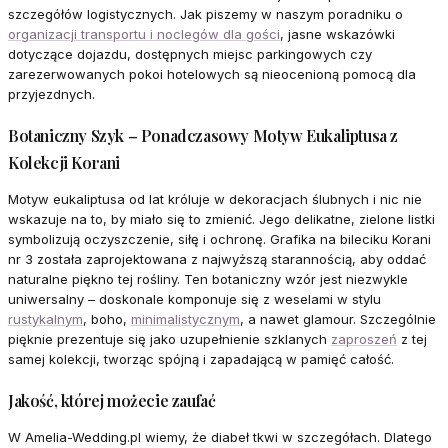
szczegółów logistycznych. Jak piszemy w naszym poradniku o
organizacji transportu i noclegów dla gości
, jasne wskazówki
dotyczące dojazdu, dostępnych miejsc parkingowych czy
zarezerwowanych pokoi hotelowych są nieocenioną pomocą dla
przyjezdnych.
Botaniczny Szyk – Ponadczasowy Motyw Eukaliptusa z
Kolekcji Korani
Motyw eukaliptusa od lat króluje w dekoracjach ślubnych i nic nie
wskazuje na to, by miało się to zmienić. Jego delikatne, zielone listki
symbolizują oczyszczenie, siłę i ochronę. Grafika na bileciku Korani
nr 3 została zaprojektowana z najwyższą starannością, aby oddać
naturalne piękno tej rośliny. Ten botaniczny wzór jest niezwykle
uniwersalny – doskonale komponuje się z weselami w stylu
rustykalnym
, boho,
minimalistycznym
, a nawet glamour. Szczególnie
pięknie prezentuje się jako uzupełnienie szklanych
zaproszeń
z tej
samej kolekcji, tworząc spójną i zapadającą w pamięć całość.
Jakość, której możecie zaufać
W Amelia-Wedding.pl wiemy, że diabeł tkwi w szczegółach. Dlatego