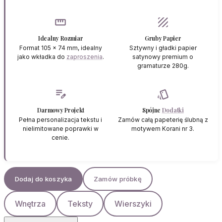
straighten
texture
Idealny Rozmiar
Gruby Papier
Format 105 x 74 mm, idealny
Sztywny i gładki papier
jako wkładka do
zaproszenia
.
satynowy premium o
gramaturze 280g.
edit_note
style
Darmowy Projekt
Spójne
Dodatki
Pełna personalizacja tekstu i
Zamów całą papeterię ślubną z
nielimitowane poprawki w
motywem Korani nr 3.
cenie.
Dodaj do koszyka
Zamów próbkę
Wnętrza
Teksty
Wierszyki