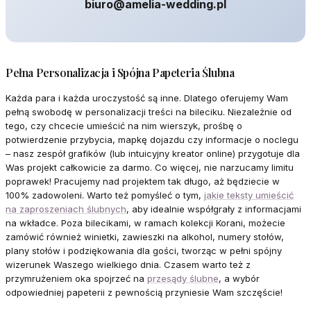
biuro@amelia-wedding.pl
Pełna Personalizacja i Spójna Papeteria Ślubna
Każda para i każda uroczystość są inne. Dlatego oferujemy Wam
pełną swobodę w personalizacji treści na bileciku. Niezależnie od
tego, czy chcecie umieścić na nim wierszyk, prośbę o
potwierdzenie przybycia, mapkę dojazdu czy informacje o noclegu
– nasz zespół grafików (lub intuicyjny kreator online) przygotuje dla
Was projekt całkowicie za darmo. Co więcej, nie narzucamy limitu
poprawek! Pracujemy nad projektem tak długo, aż będziecie w
100% zadowoleni. Warto też pomyśleć o tym,
jakie teksty umieścić
na zaproszeniach ślubnych
, aby idealnie współgrały z informacjami
na wkładce. Poza bilecikami, w ramach kolekcji Korani, możecie
zamówić również winietki, zawieszki na alkohol, numery stołów,
plany stołów i podziękowania dla gości, tworząc w pełni spójny
wizerunek Waszego wielkiego dnia. Czasem warto też z
przymrużeniem oka spojrzeć na
przesądy ślubne
, a wybór
odpowiedniej papeterii z pewnością przyniesie Wam szczęście!