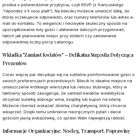
prośba o potwierdzenie przybycia, czyli RSVP (z francuskiego
"répondez s'il vous plaît"). Na bileciku możecie umieścić datę, do
której oczekujecie odpowiedzi, oraz numery telefonów lub adres e-
mail do kontaktu. To elegancki i niezwykle skuteczny sposób na
uporządkowanie listy gości i ułatwienie dalszych przygotowań,
takich jak planowanie miejsc przy stołach czy zamawianie
odpowiedniej liczby porcji cateringu.
Wkładka "Zamiast Kwiatów" – Delikatna Sugestia Dotycząca
Prezentów
Coraz więcej par decyduje się na subtelne poinformowanie gości o
swoich preferencjach prezentowych. Bilecik to idealne miejsce na
umieszczenie krótkiego wierszyka lub rebusu ślubnego, który w
taktowny sposób zasugeruje, że zamiast kwiatów wolelibyście
otrzymać butelkę dobrego wina, książkę lub kupon na loterię.
Możecie również wskazać zbiórkę charytatywną, którą chcecie
wesprzeć. Dzięki temu unikniecie niezręcznych pytań i dacie
gościom jasną wskazówkę, co sprawi Wam największą radość.
Informacje Organizacyjne: Nocleg, Transport, Poprawiny