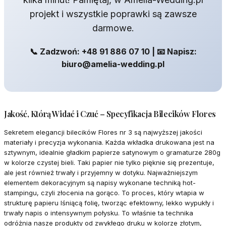
projekt i wszystkie poprawki są zawsze
darmowe.
📞 Zadzwoń: +48 91 886 07 10 | 📧 Napisz:
biuro@amelia-wedding.pl
Jakość, Którą Widać i Czuć – Specyfikacja Bilecików Flores
Sekretem elegancji bilecików Flores nr 3 są najwyższej jakości
materiały i precyzja wykonania. Każda wkładka drukowana jest na
sztywnym, idealnie gładkim papierze satynowym o gramaturze 280g
w kolorze czystej bieli. Taki papier nie tylko pięknie się prezentuje,
ale jest również trwały i przyjemny w dotyku. Najważniejszym
elementem dekoracyjnym są napisy wykonane techniką hot-
stampingu, czyli złocenia na gorąco. To proces, który wtapia w
strukturę papieru lśniącą folię, tworząc efektowny, lekko wypukły i
trwały napis o intensywnym połysku. To właśnie ta technika
odróżnia nasze produkty od zwykłego druku w kolorze złotym,