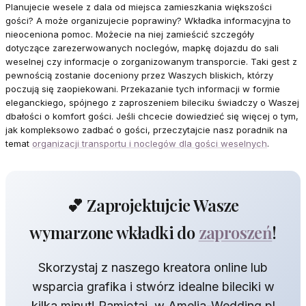
Planujecie wesele z dala od miejsca zamieszkania większości
gości? A może organizujecie poprawiny? Wkładka informacyjna to
nieoceniona pomoc. Możecie na niej zamieścić szczegóły
dotyczące zarezerwowanych noclegów, mapkę dojazdu do sali
weselnej czy informacje o zorganizowanym transporcie. Taki gest z
pewnością zostanie doceniony przez Waszych bliskich, którzy
poczują się zaopiekowani. Przekazanie tych informacji w formie
eleganckiego, spójnego z zaproszeniem bileciku świadczy o Waszej
dbałości o komfort gości. Jeśli chcecie dowiedzieć się więcej o tym,
jak kompleksowo zadbać o gości, przeczytajcie nasz poradnik na
temat
organizacji transportu i noclegów dla gości weselnych
.
💕 Zaprojektujcie Wasze
wymarzone wkładki do
zaproszeń
!
Skorzystaj z naszego kreatora online lub
wsparcia grafika i stwórz idealne bileciki w
kilka minut! Pamiętaj, w Amelia-Wedding.pl