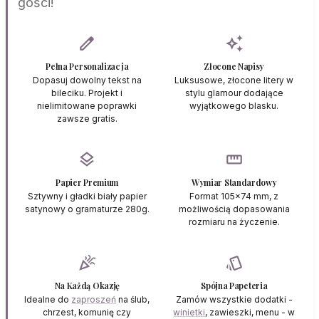
gości!
edit
auto_awesome
Pełna Personalizacja
Złocone Napisy
Dopasuj dowolny tekst na
Luksusowe, złocone litery w
bileciku. Projekt i
stylu glamour dodające
nielimitowane poprawki
wyjątkowego blasku.
zawsze gratis.
layers
straighten
Papier Premium
Wymiar Standardowy
Sztywny i gładki biały papier
Format 105x74 mm, z
satynowy o gramaturze 280g.
możliwością dopasowania
rozmiaru na życzenie.
celebration
style
Na Każdą Okazję
Spójna Papeteria
Idealne do
zaproszeń
na ślub,
Zamów wszystkie dodatki -
chrzest, komunię czy
winietki
, zawieszki, menu - w