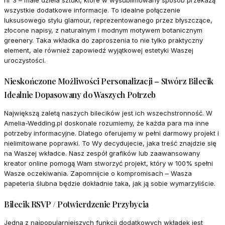
nr 3 – małe dzieła sztuki, które w wysublimowany sposób przekażą
wszystkie dodatkowe informacje. To idealne połączenie
luksusowego stylu glamour, reprezentowanego przez błyszczące,
złocone napisy, z naturalnym i modnym motywem botanicznym
greenery. Taka wkładka do zaproszenia to nie tylko praktyczny
element, ale również zapowiedź wyjątkowej estetyki Waszej
uroczystości.
Nieskończone Możliwości Personalizacji – Stwórz Bilecik
Idealnie Dopasowany do Waszych Potrzeb
Największą zaletą naszych bilecików jest ich wszechstronność. W
Amelia-Wedding.pl doskonale rozumiemy, że każda para ma inne
potrzeby informacyjne. Dlatego oferujemy w pełni darmowy projekt i
nielimitowane poprawki. To Wy decydujecie, jaka treść znajdzie się
na Waszej wkładce. Nasz zespół grafików lub zaawansowany
kreator online pomogą Wam stworzyć projekt, który w 100% spełni
Wasze oczekiwania. Zapomnijcie o kompromisach – Wasza
papeteria ślubna będzie dokładnie taka, jak ją sobie wymarzyliście.
Bilecik RSVP / Potwierdzenie Przybycia
Jedną z najpopularniejszych funkcji dodatkowych wkładek jest