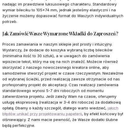
nadając im prawdziwie luksusowego charakteru. Standardowy
wymiar bileciku to 105x74 mm, jednak jesteśmy elastyczni i na
życzenie możemy dopasować format do Waszych indywidualnych
potrzeb.
Jak Zamówić Wasze Wymarzone Wkładki do Zaproszeń?
Proces zamawiania w naszym sklepie jest prosty i intuicyjny.
Wystarczy, że dodacie do koszyka wybraną liczbę bilecików
(minimalna ilość to 30 sztuk), a w uwagach do zamówienia
wpiszecie tekst, który ma się na nich znaleźć. Możecie również
skorzystać z naszego nowoczesnego kreatora online, aby
samodzielnie stworzyć projekt w czasie rzeczywistym. Niezależnie
od wybranej ścieżki, przed realizacją zawsze otrzymacie od nas
profesjonalny projekt do akceptacji. Czas realizacji zamówienia
standardowego wynosi 5-7 dni roboczych od momentu
zatwierdzenia projektu. Jeśli zależy Wam na czasie, oferujemy
usługę ekspresową (realizacja w 3-4 dni robocze) za dodatkową
opłatą. Dbamy o każdy szczegół, dlatego warto wiedzieć,
jakich
błędów unikać przy projektowaniu papeterii
, by efekt końcowy był
olśniewający. Z nami macie pewność, że Wasze dodatki ślubne
będą perfekcyjne.