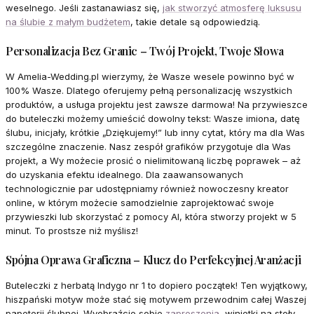
weselnego. Jeśli zastanawiasz się,
jak stworzyć atmosferę luksusu
na ślubie z małym budżetem
, takie detale są odpowiedzią.
Personalizacja Bez Granic – Twój Projekt, Twoje Słowa
W Amelia-Wedding.pl wierzymy, że Wasze wesele powinno być w
100% Wasze. Dlatego oferujemy pełną personalizację wszystkich
produktów, a usługa projektu jest zawsze darmowa! Na przywieszce
do buteleczki możemy umieścić dowolny tekst: Wasze imiona, datę
ślubu, inicjały, krótkie „Dziękujemy!” lub inny cytat, który ma dla Was
szczególne znaczenie. Nasz zespół grafików przygotuje dla Was
projekt, a Wy możecie prosić o nielimitowaną liczbę poprawek – aż
do uzyskania efektu idealnego. Dla zaawansowanych
technologicznie par udostępniamy również nowoczesny kreator
online, w którym możecie samodzielnie zaprojektować swoje
przywieszki lub skorzystać z pomocy AI, która stworzy projekt w 5
minut. To prostsze niż myślisz!
Spójna Oprawa Graficzna – Klucz do Perfekcyjnej Aranżacji
Buteleczki z herbatą Indygo nr 1 to dopiero początek! Ten wyjątkowy,
hiszpański motyw może stać się motywem przewodnim całej Waszej
papeterii ślubnej. Wyobraźcie sobie
zaproszenia
, winietki na stoły,