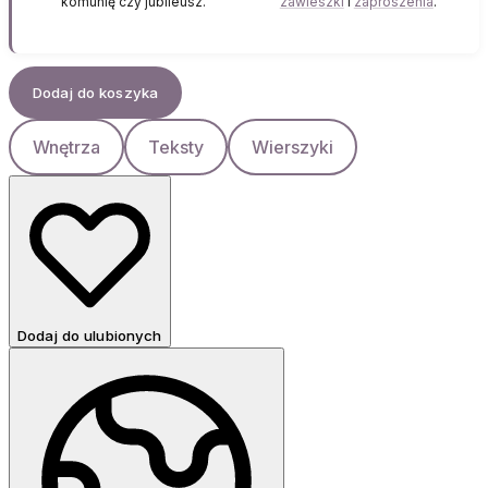
komunię czy jubileusz.
zawieszki
i
zaproszenia
.
Dodaj do koszyka
Wnętrza
Teksty
Wierszyki
Dodaj do ulubionych