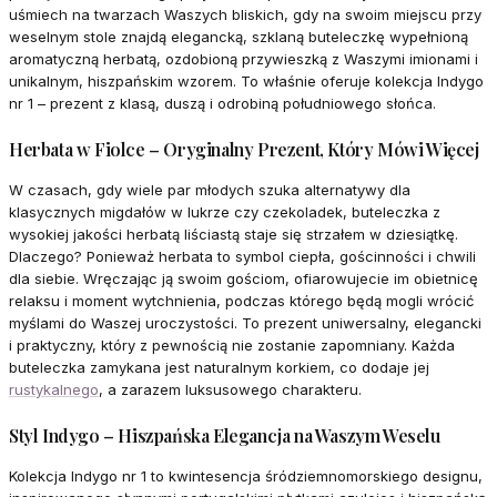
uśmiech na twarzach Waszych bliskich, gdy na swoim miejscu przy
weselnym stole znajdą elegancką, szklaną buteleczkę wypełnioną
aromatyczną herbatą, ozdobioną przywieszką z Waszymi imionami i
unikalnym, hiszpańskim wzorem. To właśnie oferuje kolekcja Indygo
nr 1 – prezent z klasą, duszą i odrobiną południowego słońca.
Herbata w Fiolce – Oryginalny Prezent, Który Mówi Więcej
W czasach, gdy wiele par młodych szuka alternatywy dla
klasycznych migdałów w lukrze czy czekoladek, buteleczka z
wysokiej jakości herbatą liściastą staje się strzałem w dziesiątkę.
Dlaczego? Ponieważ herbata to symbol ciepła, gościnności i chwili
dla siebie. Wręczając ją swoim gościom, ofiarowujecie im obietnicę
relaksu i moment wytchnienia, podczas którego będą mogli wrócić
myślami do Waszej uroczystości. To prezent uniwersalny, elegancki
i praktyczny, który z pewnością nie zostanie zapomniany. Każda
buteleczka zamykana jest naturalnym korkiem, co dodaje jej
rustykalnego
, a zarazem luksusowego charakteru.
Styl Indygo – Hiszpańska Elegancja na Waszym Weselu
Kolekcja Indygo nr 1 to kwintesencja śródziemnomorskiego designu,