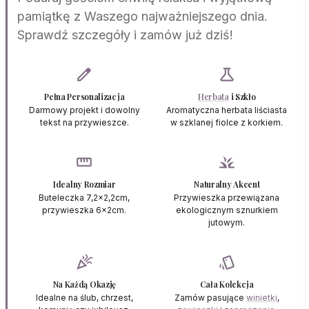
pamiątkę z Waszego najważniejszego dnia.
Sprawdź szczegóły i zamów już dziś!
edit
science
Pełna Personalizacja
Herbata
i Szkło
Darmowy projekt i dowolny
Aromatyczna herbata liściasta
tekst na przywieszce.
w szklanej fiolce z korkiem.
straighten
grass
Idealny Rozmiar
Naturalny Akcent
Buteleczka 7,2x2,2cm,
Przywieszka przewiązana
przywieszka 6x2cm.
ekologicznym sznurkiem
jutowym.
celebration
style
Na Każdą Okazję
Cała Kolekcja
Idealne na ślub, chrzest,
Zamów pasujące
winietki
,