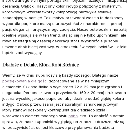
inspirowanego słynnymi portugalskimi płytkami azulejos i hiszpańską
ceramiką. Głęboki, nasycony kolor indygo połączony z misternym,
koronkowym wzorem tworzy kompozycję niezwykle stylową i
zapadającą w pamięć. Taki motyw przewodni wesela to doskonały
wybór dla par, które marzą o uroczystości z charakterem – pełnej
pasji, elegancji i artystycznego zacięcia. Nasze buteleczki z herbatą
idealnie wpisują się w ten trend, stając się nie tylko upominkiem, ale
również integralną częścią dekoracji stołu. Wyobraźcie je sobie
ułożone obok białej zastawy, w otoczeniu świeżych kwiatów – efekt
będzie zachwycający.
Dbałość o Detale, Która Robi Różnicę
Wiemy, że w dniu ślubu liczy się każdy szczegół. Dlatego nasze
podziękowania dla gości
dopracowane są w najmniejszym
elemencie. Szklana fiolka o wymiarach 72 x 22 mm jest zgrabna i
elegancka. Personalizowana przywieszka (60 x 20 mm) drukowana
jest na wysokiej jakości papierze, aby idealnie oddać głębię koloru
indygo. Całość przewiązana jest naturalnym sznurkiem jutowym,
który stanowi doskonały kontrapunkt dla gładkiego szkła i
wprowadza element modnego stylu
boho
-eko. Ta dbałość o detale
sprawia, że nasze upominki wyglądają na znacznie droższe, niż są
w rzeczywistości, co jest kluczowe przy planowaniu budżetu