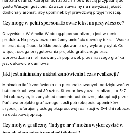
herbata czarna, której smak i zapach z pewnością przypadną do
gustu Waszym gościom. Zawsze stawiamy na najwyższą jakość i
doskonały aromat, aby upominek był prawdziwą przyjemnością.
Czy mogę w pełni spersonalizować tekst na przywieszce?
Oczywiście! W Amelia-Wedding.pl personalizacja jest w cenie
produktu. Na przywieszce możemy umieścić dowolny tekst – Wasze
imiona, datę ślubu, krótkie podziękowanie czy wybrany cytat. Co
więcej, usługa przygotowania projektu graficznego oraz
wprowadzania nielimitowanych poprawek przez naszego grafika
jest całkowicie darmowa.
Jaki jest minimalny nakład zamówienia i czas realizacji?
Minimalna ilość zamówienia dla personalizowanych podziękowań w
buteleczkach wynosi 30 sztuk. Standardowy czas realizacji to 5-7
dni roboczych, liczonych od momentu ostatecznej akceptacji przez
Państwa projektu graficznego. Jeśli potrzebujecie upominków
szybciej, oferujemy usługę ekspresowej realizacji w 3-4 dni robocze
za dodatkową opłatą.
Czy motyw graficzny "Indygo nr 1" można wykorzystać w
innych elementach papeterii ślubnej?