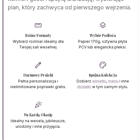
plan, który zachwyca od pierwszego wejrzenia.
straighten
layers
Różne Formaty
Wybór Podłoża
Wybierz rozmiar idealny dla
Papier 170g, sztywna płyta
Twojej sali weselnej.
PCV lub elegancka pleksi.
edit
palette
Darmowy Projekt
Spójna Kolekcja
Pełna personalizacja i
Dobierz
winietki
,
menu
i inne
nielimitowane poprawki gratis.
dodatki
w tym samym stylu.
celebration
Na Każdą Okazję
Idealny na wesela, jubileusze,
urodziny i inne przyjęcia.