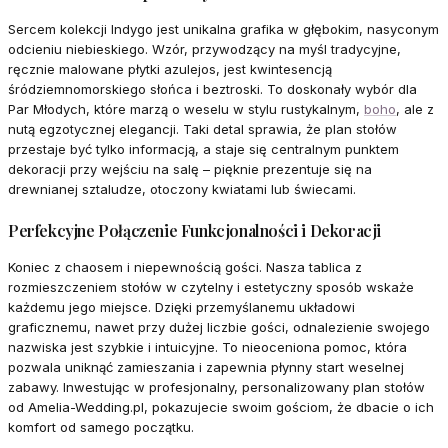
Sercem kolekcji Indygo jest unikalna grafika w głębokim, nasyconym
odcieniu niebieskiego. Wzór, przywodzący na myśl tradycyjne,
ręcznie malowane płytki azulejos, jest kwintesencją
śródziemnomorskiego słońca i beztroski. To doskonały wybór dla
Par Młodych, które marzą o weselu w stylu rustykalnym,
boho
, ale z
nutą egzotycznej elegancji. Taki detal sprawia, że plan stołów
przestaje być tylko informacją, a staje się centralnym punktem
dekoracji przy wejściu na salę – pięknie prezentuje się na
drewnianej sztaludze, otoczony kwiatami lub świecami.
Perfekcyjne Połączenie Funkcjonalności i Dekoracji
Koniec z chaosem i niepewnością gości. Nasza tablica z
rozmieszczeniem stołów w czytelny i estetyczny sposób wskaże
każdemu jego miejsce. Dzięki przemyślanemu układowi
graficznemu, nawet przy dużej liczbie gości, odnalezienie swojego
nazwiska jest szybkie i intuicyjne. To nieoceniona pomoc, która
pozwala uniknąć zamieszania i zapewnia płynny start weselnej
zabawy. Inwestując w profesjonalny, personalizowany plan stołów
od Amelia-Wedding.pl, pokazujecie swoim gościom, że dbacie o ich
komfort od samego początku.