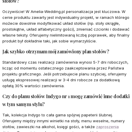
stołów?
Oczywiście! W Amelia-Wedding.pl personalizacja jest kluczowa. W
cenie produktu zawarty jest indywidualny projekt, w ramach którego
możecie dowolnie modyfikować układ stołów (np. stoły okrągłe,
prostokątne, układ alfabetyczny gości), zmieniać czcionki i dodawać
własne teksty. Oferujemy nielimitowaną liczbę poprawek, aby finalny
produkt był dokładnie taki, jak sobie wymarzyliście.
Jak szybko otrzymam mój zamówiony plan stołów?
Standardowy czas realizacji zamówienia wynosi 5-7 dni roboczych,
licząc od momentu ostatecznego zaakceptowania przez Państwa
projektu graficznego. Jeśli potrzebujecie planu szybciej, oferujemy
usługę ekspresowej realizacji w 3-4 dni robocze za dodatkową
opłatą 30% wartości zamówienia.
Czy do planu stołów Indygo nr 1 mogę zamówić inne dodatki
w tym samym stylu?
Tak, kolekcja Indygo to cała gama spójnej papeterii ślubnej.
Oferujemy między innymi winietki na stoły, menu weselne, numery
stołów, zawieszki na alkohol, księgi gości, a także
zaproszenia