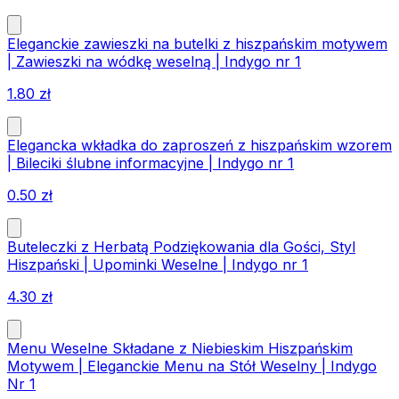
Eleganckie zawieszki na butelki z hiszpańskim motywem
| Zawieszki na wódkę weselną | Indygo nr 1
1.80
zł
Elegancka wkładka do zaproszeń z hiszpańskim wzorem
| Bileciki ślubne informacyjne | Indygo nr 1
0.50
zł
Buteleczki z Herbatą Podziękowania dla Gości, Styl
Hiszpański | Upominki Weselne | Indygo nr 1
4.30
zł
Menu Weselne Składane z Niebieskim Hiszpańskim
Motywem | Eleganckie Menu na Stół Weselny | Indygo
Nr 1