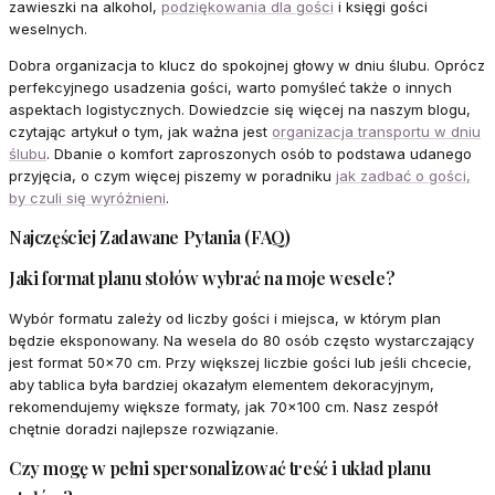
zawieszki na alkohol,
podziękowania dla gości
i księgi gości
weselnych.
Dobra organizacja to klucz do spokojnej głowy w dniu ślubu. Oprócz
perfekcyjnego usadzenia gości, warto pomyśleć także o innych
aspektach logistycznych. Dowiedzcie się więcej na naszym blogu,
czytając artykuł o tym, jak ważna jest
organizacja transportu w dniu
ślubu
. Dbanie o komfort zaproszonych osób to podstawa udanego
przyjęcia, o czym więcej piszemy w poradniku
jak zadbać o gości,
by czuli się wyróżnieni
.
Najczęściej Zadawane Pytania (FAQ)
Jaki format planu stołów wybrać na moje wesele?
Wybór formatu zależy od liczby gości i miejsca, w którym plan
będzie eksponowany. Na wesela do 80 osób często wystarczający
jest format 50x70 cm. Przy większej liczbie gości lub jeśli chcecie,
aby tablica była bardziej okazałym elementem dekoracyjnym,
rekomendujemy większe formaty, jak 70x100 cm. Nasz zespół
chętnie doradzi najlepsze rozwiązanie.
Czy mogę w pełni spersonalizować treść i układ planu