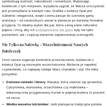
symbolizują wolność, naturalność i romantyzm. Wybierając
buteleczki z tym motywem, wysyłacie sygnał, że Wasza uroczystość
jest przemyślana w każdym calu. Grafika z kolekcji Opal jest
subtelna i elegancka, dzięki czemu pasuje do szerokiej gamy
aranżacji – od swobodnych wesel w plenerze po bardziej formalne
przyjęcia. To idealny wybór dla par, które cenią sobie naturalne
piękno i chcą, aby ich
podziękowania dla gości
były nie tylko
prezentem, ale i częścią starannie zaplanowanej scenografii.
Nie Tylko na Nalewkę – Wszechstronność Naszych
Buteleczek
Choć nazwa sugeruje konkretne przeznaczenie, buteleczki z
kolekcji Opal są niezwykle wszechstronne. Możecie je napełnić
czymkolwiek, co najlepiej oddaje Wasz charakter i styl. Oto kilka
pomysłów:
Domowe nalewki i likiery:
Klasyka, która zawsze się sprawdza.
Cytrynówka, wiśniówka, orzechówka czy malinówka –
własnoręcznie przygotowany trunek w pięknej butelce to prezent
od serca.
Wódka weselna lub bimber:
Jeśli planujecie tradycyjne polskie