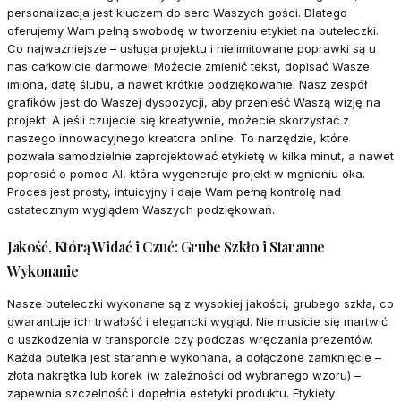
personalizacja jest kluczem do serc Waszych gości. Dlatego
oferujemy Wam pełną swobodę w tworzeniu etykiet na buteleczki.
Co najważniejsze – usługa projektu i nielimitowane poprawki są u
nas całkowicie darmowe! Możecie zmienić tekst, dopisać Wasze
imiona, datę ślubu, a nawet krótkie podziękowanie. Nasz zespół
grafików jest do Waszej dyspozycji, aby przenieść Waszą wizję na
projekt. A jeśli czujecie się kreatywnie, możecie skorzystać z
naszego innowacyjnego kreatora online. To narzędzie, które
pozwala samodzielnie zaprojektować etykietę w kilka minut, a nawet
poprosić o pomoc AI, która wygeneruje projekt w mgnieniu oka.
Proces jest prosty, intuicyjny i daje Wam pełną kontrolę nad
ostatecznym wyglądem Waszych podziękowań.
Jakość, Którą Widać i Czuć: Grube Szkło i Staranne
Wykonanie
Nasze buteleczki wykonane są z wysokiej jakości, grubego szkła, co
gwarantuje ich trwałość i elegancki wygląd. Nie musicie się martwić
o uszkodzenia w transporcie czy podczas wręczania prezentów.
Każda butelka jest starannie wykonana, a dołączone zamknięcie –
złota nakrętka lub korek (w zależności od wybranego wzoru) –
zapewnia szczelność i dopełnia estetyki produktu. Etykiety