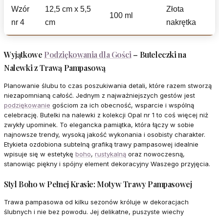
Wzór
12,5 cm x 5,5
Złota
100 ml
nr 4
cm
nakrętka
Wyjątkowe
Podziękowania dla Gości
– Buteleczki na
Nalewki z Trawą Pampasową
Planowanie ślubu to czas poszukiwania detali, które razem stworzą
niezapomnianą całość. Jednym z najważniejszych gestów jest
podziękowanie
gościom za ich obecność, wsparcie i wspólną
celebrację. Butelki na nalewki z kolekcji Opal nr 1 to coś więcej niż
zwykły upominek. To elegancka pamiątka, która łączy w sobie
najnowsze trendy, wysoką jakość wykonania i osobisty charakter.
Etykieta ozdobiona subtelną grafiką trawy pampasowej idealnie
wpisuje się w estetykę
boho
,
rustykalną
oraz nowoczesną,
stanowiąc piękny i spójny element dekoracyjny Waszego przyjęcia.
Styl Boho w Pełnej Krasie: Motyw Trawy Pampasowej
Trawa pampasowa od kilku sezonów króluje w dekoracjach
ślubnych i nie bez powodu. Jej delikatne, puszyste wiechy