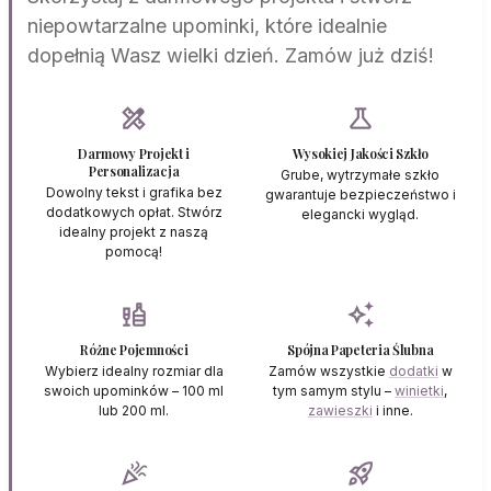
niepowtarzalne upominki, które idealnie
dopełnią Wasz wielki dzień. Zamów już dziś!
design_services
science
Darmowy Projekt i
Wysokiej Jakości Szkło
Personalizacja
Grube, wytrzymałe szkło
Dowolny tekst i grafika bez
gwarantuje bezpieczeństwo i
dodatkowych opłat. Stwórz
elegancki wygląd.
idealny projekt z naszą
pomocą!
liquor
auto_awesome
Różne Pojemności
Spójna Papeteria Ślubna
Wybierz idealny rozmiar dla
Zamów wszystkie
dodatki
w
swoich upominków – 100 ml
tym samym stylu –
winietki
,
lub 200 ml.
zawieszki
i inne.
celebration
rocket_launch