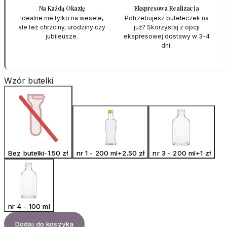
Na Każdą Okazję
Ekspresowa Realizacja
Idealne nie tylko na wesele,
Potrzebujesz buteleczek na
ale też chrzciny, urodziny czy
już? Skorzystaj z opcji
jubileusze.
ekspresowej dostawy w 3-4
dni.
Wzór butelki
Bez butelki
-1.50
zł
nr 1 - 200 ml
+
2.50
zł
nr 3 - 200 ml
+
1
zł
nr 4 - 100 ml
Dodaj do koszyka