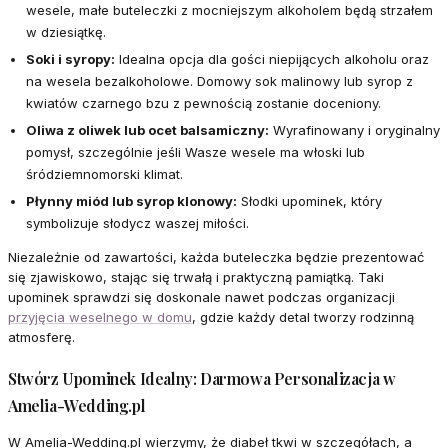
wesele, małe buteleczki z mocniejszym alkoholem będą strzałem
w dziesiątkę.
Soki i syropy:
Idealna opcja dla gości niepijących alkoholu oraz
na wesela bezalkoholowe. Domowy sok malinowy lub syrop z
kwiatów czarnego bzu z pewnością zostanie doceniony.
Oliwa z oliwek lub ocet balsamiczny:
Wyrafinowany i oryginalny
pomysł, szczególnie jeśli Wasze wesele ma włoski lub
śródziemnomorski klimat.
Płynny miód lub syrop klonowy:
Słodki upominek, który
symbolizuje słodycz waszej miłości.
Niezależnie od zawartości, każda buteleczka będzie prezentować
się zjawiskowo, stając się trwałą i praktyczną pamiątką. Taki
upominek sprawdzi się doskonale nawet podczas organizacji
przyjęcia weselnego w domu
, gdzie każdy detal tworzy rodzinną
atmosferę.
Stwórz Upominek Idealny: Darmowa Personalizacja w
Amelia-Wedding.pl
W Amelia-Wedding.pl wierzymy, że diabeł tkwi w szczegółach, a