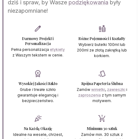
dziś i spraw, by Wasze
podziękowania
były
niezapomniane!
edit
liquor
Darmowy Projekt i
Różne Pojemności i Kształty
Personalizacja
Wybierz butelki 100ml lub
Pełna personalizacja
etykiety
200ml ze złotą zakrętką lub
z Waszym tekstem w cenie.
korkiem.
workspace_premium
style
Wysokiej Jakości Szkło
Spójna Papeteria Ślubna
Grube i trwałe szkło
Zamów
winietki
,
zawieszki
i
gwarantuje elegancję i
zaproszenia
z tym samym
bezpieczeństwo.
motywem.
celebration
production_quantity_limits
Na Każdą Okazję
Minimum 30 sztuk
Idealne na wesele, chrzest,
Zamów min. 30 sztuk z