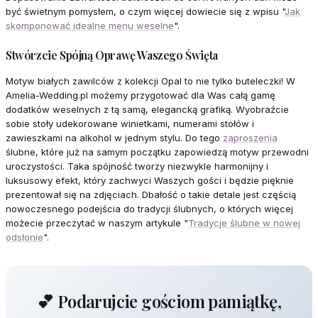
być świetnym pomysłem, o czym więcej dowiecie się z wpisu "
Jak
skomponować idealne menu weselne
".
Stwórzcie Spójną Oprawę Waszego Święta
Motyw białych zawilców z kolekcji Opal to nie tylko buteleczki! W
Amelia-Wedding.pl możemy przygotować dla Was całą gamę
dodatków weselnych z tą samą, elegancką grafiką. Wyobraźcie
sobie stoły udekorowane winietkami, numerami stołów i
zawieszkami na alkohol w jednym stylu. Do tego
zaproszenia
ślubne, które już na samym początku zapowiedzą motyw przewodni
uroczystości. Taka spójność tworzy niezwykle harmonijny i
luksusowy efekt, który zachwyci Waszych gości i będzie pięknie
prezentował się na zdjęciach. Dbałość o takie detale jest częścią
nowoczesnego podejścia do tradycji ślubnych, o których więcej
możecie przeczytać w naszym artykule "
Tradycje ślubne w nowej
odsłonie
".
💕 Podarujcie gościom pamiątkę,