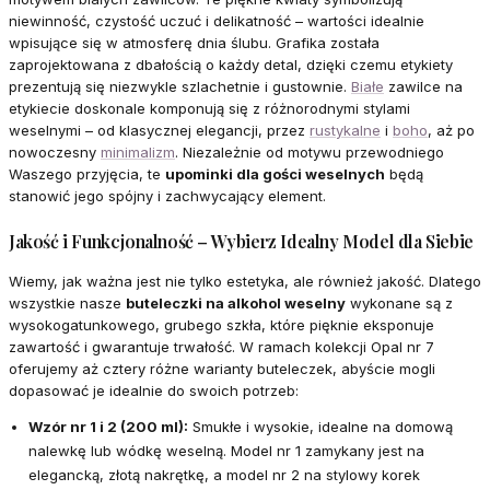
niewinność, czystość uczuć i delikatność – wartości idealnie
wpisujące się w atmosferę dnia ślubu. Grafika została
zaprojektowana z dbałością o każdy detal, dzięki czemu etykiety
prezentują się niezwykle szlachetnie i gustownie.
Białe
zawilce na
etykiecie doskonale komponują się z różnorodnymi stylami
weselnymi – od klasycznej elegancji, przez
rustykalne
i
boho
, aż po
nowoczesny
minimalizm
. Niezależnie od motywu przewodniego
Waszego przyjęcia, te
upominki dla gości weselnych
będą
stanowić jego spójny i zachwycający element.
Jakość i Funkcjonalność – Wybierz Idealny Model dla Siebie
Wiemy, jak ważna jest nie tylko estetyka, ale również jakość. Dlatego
wszystkie nasze
buteleczki na alkohol weselny
wykonane są z
wysokogatunkowego, grubego szkła, które pięknie eksponuje
zawartość i gwarantuje trwałość. W ramach kolekcji Opal nr 7
oferujemy aż cztery różne warianty buteleczek, abyście mogli
dopasować je idealnie do swoich potrzeb:
Wzór nr 1 i 2 (200 ml):
Smukłe i wysokie, idealne na domową
nalewkę lub wódkę weselną. Model nr 1 zamykany jest na
elegancką, złotą nakrętkę, a model nr 2 na stylowy korek