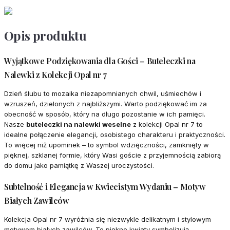
Opis produktu
Wyjątkowe Podziękowania dla Gości – Buteleczki na
Nalewki z Kolekcji Opal nr 7
Dzień ślubu to mozaika niezapomnianych chwil, uśmiechów i
wzruszeń, dzielonych z najbliższymi. Warto podziękować im za
obecność w sposób, który na długo pozostanie w ich pamięci.
Nasze
buteleczki na nalewki weselne
z kolekcji Opal nr 7 to
idealne połączenie elegancji, osobistego charakteru i praktyczności.
To więcej niż upominek – to symbol wdzięczności, zamknięty w
pięknej, szklanej formie, który Wasi goście z przyjemnością zabiorą
do domu jako pamiątkę z Waszej uroczystości.
Subtelność i Elegancja w Kwiecistym Wydaniu – Motyw
Białych Zawilców
Kolekcja Opal nr 7 wyróżnia się niezwykle delikatnym i stylowym
motywem białych zawilców. Te piękne kwiaty symbolizują