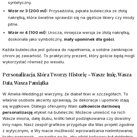
syntetyczny.
Wzór nr 3 (200 ml):
Przysadzista, pękata buteleczka ze złotą
nakrętką, która świetnie sprawdzi się na gęstsze likiery czy miody
pitne.
Wzór nr 4 (100 ml):
Urocza, mniejsza wersja ze złotą nakrętką,
doskonała jako symboliczny,
mały upominek dla gości
.
Każda buteleczka jest gotowa do napełnienia, a solidne zamknięcie
chroni jej zawartość. To praktyczny prezent, który goście będą mogli
wykorzystać również po weselu.
Personalizacja, Która Tworzy Historię – Wasze Imię, Wasza
Data, Wasza Pamiątka
W Amelia-Wedding.pl wierzymy, że diabeł tkwi w szczegółach. To
właśnie osobiste akcenty sprawiają, że dekoracje i upominki stają
się wyjątkowe. Dlatego oferujemy Wam
całkowicie darmową
personalizację
etykiet na buteleczki. Możecie umieścić na nich
Wasze imiona, datę ślubu, krótki tekst podziękowania czy dowolny
inny napis. Nasz zespół grafików przygotuje dla Was projekt zgodnie
z wytycznymi, a Wy macie możliwość wprowadzania nielimitowanej
liczby poprawek – wszystko po to, aby efekt końcowy był dokładnie