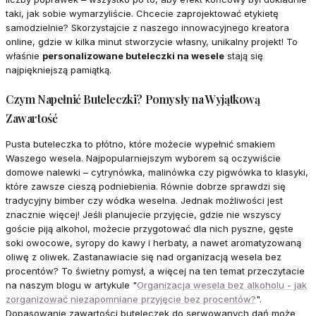
taki, jak sobie wymarzyliście. Chcecie zaprojektować etykietę
samodzielnie? Skorzystajcie z naszego innowacyjnego kreatora
online, gdzie w kilka minut stworzycie własny, unikalny projekt! To
właśnie
personalizowane buteleczki na wesele
stają się
najpiękniejszą pamiątką.
Czym Napełnić Buteleczki? Pomysły na Wyjątkową
Zawartość
Pusta buteleczka to płótno, które możecie wypełnić smakiem
Waszego wesela. Najpopularniejszym wyborem są oczywiście
domowe nalewki – cytrynówka, malinówka czy pigwówka to klasyki,
które zawsze cieszą podniebienia. Równie dobrze sprawdzi się
tradycyjny bimber czy wódka weselna. Jednak możliwości jest
znacznie więcej! Jeśli planujecie przyjęcie, gdzie nie wszyscy
goście piją alkohol, możecie przygotować dla nich pyszne, gęste
soki owocowe, syropy do kawy i herbaty, a nawet aromatyzowaną
oliwę z oliwek. Zastanawiacie się nad organizacją wesela bez
procentów? To świetny pomysł, a więcej na ten temat przeczytacie
na naszym blogu w artykule "
Organizacja wesela bez alkoholu - jak
zorganizować niezapomniane przyjęcie bez procentów?
".
Dopasowanie zawartości buteleczek do serwowanych dań może