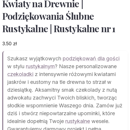
Kwiaty na Drewnie |
Podziękowania Ślubne
Rustykalne | Rustykalne nr 1
3.50
zł
Szukasz wyjątkowych
podziękowań dla gości
w stylu
rustykalnym
? Nasze personalizowane
czekoladki
z intensywnie różowymi kwiatami
jaskrów i eustomy na tle drewna to strzał w
dziesiątkę. Aksamitny smak czekolady z nutą
adwokatu zachwyci Twoich bliskich, tworząc
słodkie wspomnienie Waszego dnia. Zamów już
dziś i stwórz niepowtarzalne upominki, które
idealnie dopełnią Twoje
rustykalne
wesele.
Gwarantujemy darmowy projekt i pełną