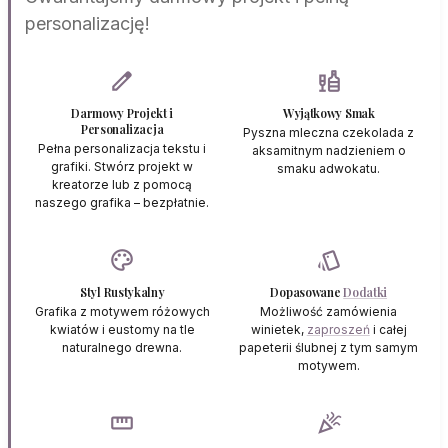
personalizację!
edit
liquor
Darmowy Projekt i
Wyjątkowy Smak
Personalizacja
Pyszna mleczna czekolada z
Pełna personalizacja tekstu i
aksamitnym nadzieniem o
grafiki. Stwórz projekt w
smaku adwokatu.
kreatorze lub z pomocą
naszego grafika – bezpłatnie.
palette
style
Styl Rustykalny
Dopasowane
Dodatki
Grafika z motywem różowych
Możliwość zamówienia
kwiatów i eustomy na tle
winietek,
zaproszeń
i całej
naturalnego drewna.
papeterii ślubnej z tym samym
motywem.
straighten
celebration