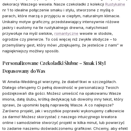
dekoracji Waszego wesela. Nasze czekoladki z kolekcji
Rustykalne
nr 1 to idealne połączenie smaku i stylu, stworzone z myślą o
parach, które marzą o przyjęciu w ciepłym, naturalnym klimacie.
Unikalny motyw graficzny, przedstawiający intensywnie różowe
jaskry i eustomy na tle rustykalnego drewna, natychmiast
przywołuje na myśl sielskie,
romantyczne
wesele w stodole,
ogrodzie czy plenerze. To coś więcej niż zwykłe słodycze – to
przemyślany gest, który mówi „dziękujemy, że jesteście z nami” w
najpiękniejszy możliwy sposób.
Personalizowane Czekoladki Ślubne – Smak i Styl
Dopasowany do Was
W Amelia-Wedding.pl wierzymy, że diabeł tkwi w szczegółach.
Dlatego oferujemy Ci pełną dowolność w personalizacji Twoich
podziękowań dla gości. Możesz umieścić na opakowaniu Wasze
imiona, datę ślubu, krótką dedykację lub dowolny inny tekst, który
sprawi, że upominki będą naprawdę Wasze. A co najlepsze?
Zarówno projekt, jak i wszystkie poprawki wykonujemy całkowicie
za darmo! Możesz skorzystać z naszego intuicyjnego kreatora
online i samodzielnie stworzyć projekt w kilka minut, lub powierzyć
to zadanie naszemu doświadczonemu grafikowi. Chcemy, aby efekt