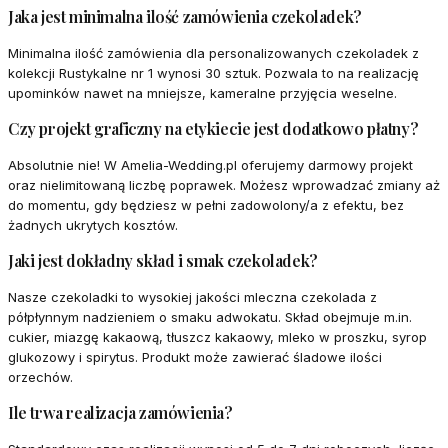
Jaka jest minimalna ilość zamówienia czekoladek?
Minimalna ilość zamówienia dla personalizowanych czekoladek z
kolekcji Rustykalne nr 1 wynosi 30 sztuk. Pozwala to na realizację
upominków nawet na mniejsze, kameralne przyjęcia weselne.
Czy projekt graficzny na etykiecie jest dodatkowo płatny?
Absolutnie nie! W Amelia-Wedding.pl oferujemy darmowy projekt
oraz nielimitowaną liczbę poprawek. Możesz wprowadzać zmiany aż
do momentu, gdy będziesz w pełni zadowolony/a z efektu, bez
żadnych ukrytych kosztów.
Jaki jest dokładny skład i smak czekoladek?
Nasze czekoladki to wysokiej jakości mleczna czekolada z
półpłynnym nadzieniem o smaku adwokatu. Skład obejmuje m.in.
cukier, miazgę kakaową, tłuszcz kakaowy, mleko w proszku, syrop
glukozowy i spirytus. Produkt może zawierać śladowe ilości
orzechów.
Ile trwa realizacja zamówienia?