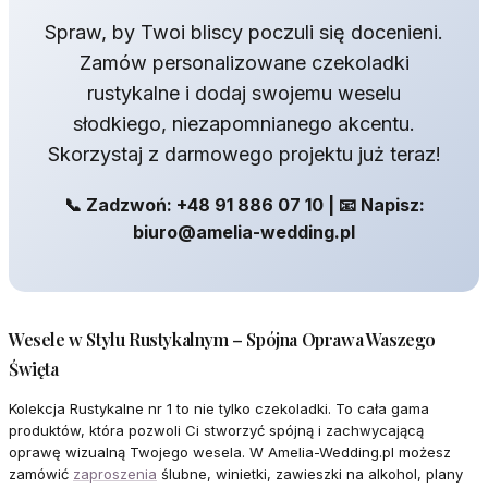
Spraw, by Twoi bliscy poczuli się docenieni.
Zamów personalizowane czekoladki
rustykalne i dodaj swojemu weselu
słodkiego, niezapomnianego akcentu.
Skorzystaj z darmowego projektu już teraz!
📞 Zadzwoń: +48 91 886 07 10 | 📧 Napisz:
biuro@amelia-wedding.pl
Wesele w Stylu Rustykalnym – Spójna Oprawa Waszego
Święta
Kolekcja Rustykalne nr 1 to nie tylko czekoladki. To cała gama
produktów, która pozwoli Ci stworzyć spójną i zachwycającą
oprawę wizualną Twojego wesela. W Amelia-Wedding.pl możesz
zamówić
zaproszenia
ślubne, winietki, zawieszki na alkohol, plany