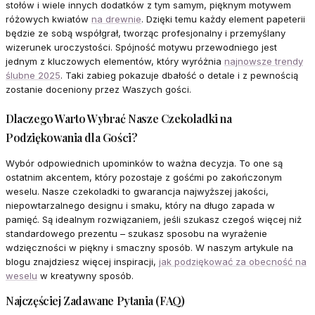
stołów i wiele innych dodatków z tym samym, pięknym motywem
różowych kwiatów
na drewnie
. Dzięki temu każdy element papeterii
będzie ze sobą współgrał, tworząc profesjonalny i przemyślany
wizerunek uroczystości. Spójność motywu przewodniego jest
jednym z kluczowych elementów, który wyróżnia
najnowsze trendy
ślubne 2025
. Taki zabieg pokazuje dbałość o detale i z pewnością
zostanie doceniony przez Waszych gości.
Dlaczego Warto Wybrać Nasze Czekoladki na
Podziękowania dla Gości?
Wybór odpowiednich upominków to ważna decyzja. To one są
ostatnim akcentem, który pozostaje z gośćmi po zakończonym
weselu. Nasze czekoladki to gwarancja najwyższej jakości,
niepowtarzalnego designu i smaku, który na długo zapada w
pamięć. Są idealnym rozwiązaniem, jeśli szukasz czegoś więcej niż
standardowego prezentu – szukasz sposobu na wyrażenie
wdzięczności w piękny i smaczny sposób. W naszym artykule na
blogu znajdziesz więcej inspiracji,
jak podziękować za obecność na
weselu
w kreatywny sposób.
Najczęściej Zadawane Pytania (FAQ)