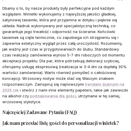
Dbamy o to, by nasze produkty były perfekcyjne pod każdym
względem. Winietki wykonujemy z najwyższej jakości gładkiej,
satynowej tasiemki, która jest przyjemna w dotyku i pięknie się
układa. Nadruk wykonywany jest specjalistyczną techniką, co
gwarantuje jego trwałość i odporność na ścieranie. Końcówki
tasiemek są cięte termicznie, co zapobiega ich strzępieniu się i
zapewnia estetyczny wygląd przez całą uroczystość. Rozumiemy,
jak ważny jest czas w przygotowaniach do ślubu. Standardowy
czas realizacji zamówienia wynosi 5-7 dni roboczych od momentu
akceptacji projektu. Dla par, które potrzebują dekoracji szybciej,
oferujemy usługę ekspresową (realizacja w 3-4 dni za dopłatą 30%
wartości zamówienia). Warto również pomyśleć o całościowej
koncepcji. Wrzosowy motyw może stać się Waszym znakiem
rozpoznawczym. Zainspiruj się najnowszymi
trendami ślubnymi na
2025 rok
i stwórz z nami inne elementy papeterii, takie jak zawieszki
na alkohol czy
podziękowania dla gości
, utrzymane w tej samej,
wrzosowej stylistyce.
Najczęściej Zadawane Pytania (FAQ)
Jak mam przesłać listę gości do personalizacji winietek?