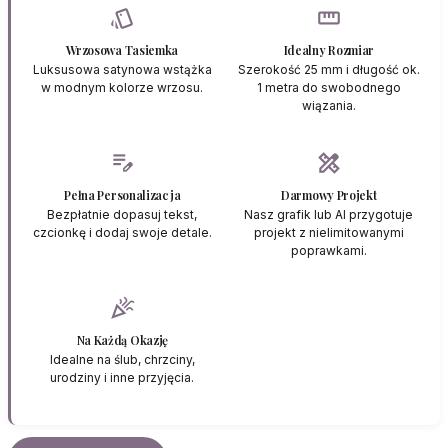
style
straighten
Wrzosowa Tasiemka
Idealny Rozmiar
Luksusowa satynowa wstążka
Szerokość 25 mm i długość ok.
w modnym kolorze wrzosu.
1 metra do swobodnego
wiązania.
edit_note
design_services
Pełna Personalizacja
Darmowy Projekt
Bezpłatnie dopasuj tekst,
Nasz grafik lub AI przygotuje
czcionkę i dodaj swoje detale.
projekt z nielimitowanymi
poprawkami.
celebration
Na Każdą Okazję
Idealne na ślub, chrzciny,
urodziny i inne przyjęcia.