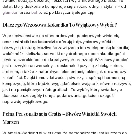
światło, dodając dekoracji lekkości i wyrafinowanego blasku. To
detal, który doskonale komponuje się z różnorodnymi stylami – od
glamour
, przez
boho
, aż po klasyczną elegancję.
Dlaczego Wrzosowa Kokardka To Wyjątkowy Wybór?
W przeciwieństwie do standardowych, papierowych winietek,
nasze
winietki na kokardzie
oferują trójwymiarowy efekt i
niezwykłą fakturę. Możliwość zawiązania ich w elegancką kokardkę
wokół nóżki kieliszka, serwetki czy drobnego upominku dla gości
otwiera szerokie pole do kreatywnych aranżacji. Wrzosowy odcień
jest niezwykle uniwersalny – doskonale łączy się z bielą, złotem,
srebrem, a także z naturalnymi elementami, takimi jak drewno czy
zieleń liści. Dzięki temu z łatwością stworzysz spójną i harmonijną
kompozycję, która będzie wyglądać olśniewająco zarówno na żywo,
jak i na pamiątkowych fotografiach. To wybór, który świadczy o
dbałości o szczegóły i chęci podarowania gościom czegoś
naprawdę wyjątkowego.
Pełna Personalizacja Gratis – Stwórz Winietki Swoich
Marzeń
W Amelia-Wedding.pl wierzymy, że personalizacja jest kluczem do