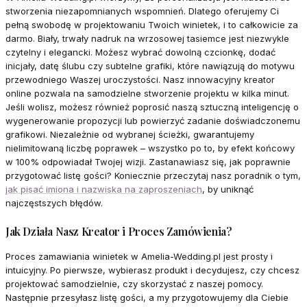
stworzenia niezapomnianych wspomnień. Dlatego oferujemy Ci
pełną swobodę w projektowaniu Twoich winietek, i to całkowicie za
darmo. Biały, trwały nadruk na wrzosowej tasiemce jest niezwykle
czytelny i elegancki. Możesz wybrać dowolną czcionkę, dodać
inicjały, datę ślubu czy subtelne grafiki, które nawiązują do motywu
przewodniego Waszej uroczystości. Nasz innowacyjny kreator
online pozwala na samodzielne stworzenie projektu w kilka minut.
Jeśli wolisz, możesz również poprosić naszą sztuczną inteligencję o
wygenerowanie propozycji lub powierzyć zadanie doświadczonemu
grafikowi. Niezależnie od wybranej ścieżki, gwarantujemy
nielimitowaną liczbę poprawek – wszystko po to, by efekt końcowy
w 100% odpowiadał Twojej wizji. Zastanawiasz się, jak poprawnie
przygotować listę gości? Koniecznie przeczytaj nasz poradnik o tym,
jak pisać imiona i nazwiska na zaproszeniach
, by uniknąć
najczęstszych błędów.
Jak Działa Nasz Kreator i Proces Zamówienia?
Proces zamawiania winietek w Amelia-Wedding.pl jest prosty i
intuicyjny. Po pierwsze, wybierasz produkt i decydujesz, czy chcesz
projektować samodzielnie, czy skorzystać z naszej pomocy.
Następnie przesyłasz listę gości, a my przygotowujemy dla Ciebie