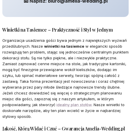
📧 Napisz: biuro@amelia-wedding.pl
Winietki na Tasiemce – Praktyczność i Styl w Jednym
Organizacja usadzenia gości bywa jednym z największych wyzwań
przedślubnych. Nasze
winietki na tasiemce
w elegancki sposób
rozwiązują ten problem, stając się jednocześnie centralnym punktem
dekoracji stołu. Są nie tylko piękne, ale i niezwykle praktyczne.
Zamiast zajmować cenne miejsce na stole, jak tradycyjne kartoniki,
mogą być finezyjnie przewiązane wokół kieliszków, dodając im
szyku, lub spinać materiałowe serwety, tworząc spójną całość z
zastawą. Taka forma prezentacji jest nowoczesna i coraz chętniej
wybierana przez pary młode śledzące najnowsze trendy ślubne.
Jeżeli chcesz dowiedzieć się więcej o strategicznym planowaniu
miejsc dla gości, zapoznaj się z naszym artykułem, w którym
podpowiadamy, jak stworzyć
idealny plan stołów
. Nasze winietki to
doskonałe narzędzie, aby ten plan wcielić w życie w najbardziej
stylowy sposób.
Jakość, Którą Widać i Czuć – Gwarancja Amelia-Wedding.pl