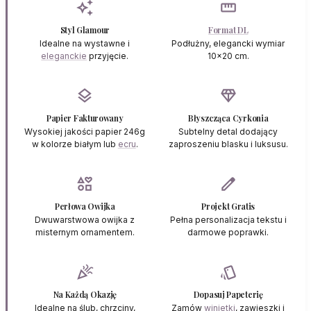
auto_awesome
straighten
Styl Glamour
Format DL
Idealne na wystawne i
Podłużny, elegancki wymiar
eleganckie
przyjęcie.
10x20 cm.
layers
diamond
Papier Fakturowany
Błyszcząca Cyrkonia
Wysokiej jakości papier 246g
Subtelny detal dodający
w kolorze białym lub
ecru
.
zaproszeniu blasku i luksusu.
interests
edit
Perłowa Owijka
Projekt Gratis
Dwuwarstwowa owijka z
Pełna personalizacja tekstu i
misternym ornamentem.
darmowe poprawki.
celebration
style
Na Każdą Okazję
Dopasuj Papeterię
Idealne na ślub, chrzciny,
Zamów
winietki
, zawieszki i