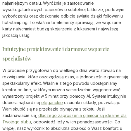
najmniejszym detalu. Wyróżnia je zastosowanie
wysokogatunkowych papierów o subtelnej fakturze, perłowym
wykończeniu oraz doskonałe odbicie światła dzięki foliowaniu
hot-stamping. To właśnie te elementy sprawiają, że wręczane
karty natychmiast budzą skojarzenia z luksusem i najwyższą
jakością usług.
Intuicyjne projektowanie i darmowe wsparcie
specjalistów
W procesie przygotowań do wielkiego dnia warto stawiać na
rozwiązania, które oszczędzają czas, a jednocześnie gwarantują
spektakularny efekt. Właśnie z tego powodu udostępniamy
kreator on-line, w którym można samodzielnie wygenerować
wymarzony projekt w 5 minut przy pomocy AI. System intuicyjnie
dobiera najbardziej
eleganckie
czcionki i układy, pozwalając
Wam skupić się na przekazie płynącym z tekstu. Jeśli
zastanawiacie się,
dlaczego zaproszenia glamour są idealne dla
Twojego ślubu
, odpowiedź leży w ich ponadczasowości. Co
więcej, nasz wyróżnik to absolutna dbałość o Wasz komfort: u