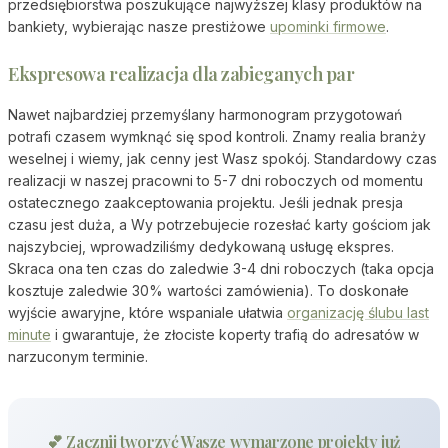
przedsiębiorstwa poszukujące najwyższej klasy produktów na
bankiety, wybierając nasze prestiżowe
upominki firmowe
.
Ekspresowa realizacja dla zabieganych par
Nawet najbardziej przemyślany harmonogram przygotowań
potrafi czasem wymknąć się spod kontroli. Znamy realia branży
weselnej i wiemy, jak cenny jest Wasz spokój. Standardowy czas
realizacji w naszej pracowni to 5-7 dni roboczych od momentu
ostatecznego zaakceptowania projektu. Jeśli jednak presja
czasu jest duża, a Wy potrzebujecie rozesłać karty gościom jak
najszybciej, wprowadziliśmy dedykowaną usługę ekspres.
Skraca ona ten czas do zaledwie 3-4 dni roboczych (taka opcja
kosztuje zaledwie 30% wartości zamówienia). To doskonałe
wyjście awaryjne, które wspaniale ułatwia
organizację ślubu last
minute
i gwarantuje, że złociste koperty trafią do adresatów w
narzuconym terminie.
💕 Zacznij tworzyć Wasze wymarzone projekty już