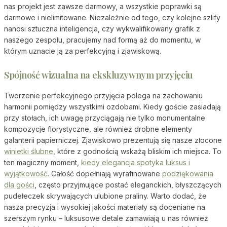
nas projekt jest zawsze darmowy, a wszystkie poprawki są
darmowe i nielimitowane. Niezależnie od tego, czy kolejne szlify
nanosi sztuczna inteligencja, czy wykwalifikowany grafik z
naszego zespołu, pracujemy nad formą aż do momentu, w
którym uznacie ją za perfekcyjną i zjawiskową.
Spójność wizualna na ekskluzywnym przyjęciu
Tworzenie perfekcyjnego przyjęcia polega na zachowaniu
harmonii pomiędzy wszystkimi ozdobami. Kiedy goście zasiadają
przy stołach, ich uwagę przyciągają nie tylko monumentalne
kompozycje florystyczne, ale również drobne elementy
galanterii papierniczej. Zjawiskowo prezentują się nasze złocone
winietki ślubne
, które z godnością wskażą bliskim ich miejsca. To
ten magiczny moment,
kiedy elegancja spotyka luksus i
wyjątkowość
. Całość dopełniają wyrafinowane
podziękowania
dla gości
, często przyjmujące postać eleganckich, błyszczących
pudełeczek skrywających ulubione praliny. Warto dodać, że
nasza precyzja i wysokiej jakości materiały są doceniane na
szerszym rynku – luksusowe detale zamawiają u nas również