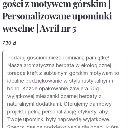
gości z motywem górskim |
Personalizowane upominki
weselne | Avril nr 5
7.30
zł
Podaruj gościom niezapomnianą pamiątkę!
Nasza aromatyczna herbata w ekologicznej
torebce kraft z subtelnym górskim motywem to
idealne
podziękowanie
w stylu
rustykalnym
i
boho
. Każde opakowanie zawiera 50g
wyjątkowej mieszanki czarnej herbaty z
naturalnymi dodatkami. Oferujemy darmowy
projekt i pełną personalizację etykiety, aby
Twoje upominki były naprawdę wyjątkowe.
Stwórz idealne
podziękowania dla gości
, które