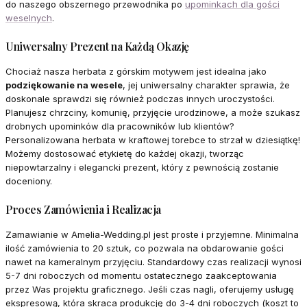
do naszego obszernego przewodnika po
upominkach dla gości
weselnych
.
Uniwersalny Prezent na Każdą Okazję
Chociaż nasza herbata z górskim motywem jest idealna jako
podziękowanie na wesele
, jej uniwersalny charakter sprawia, że
doskonale sprawdzi się również podczas innych uroczystości.
Planujesz chrzciny, komunię, przyjęcie urodzinowe, a może szukasz
drobnych upominków dla pracowników lub klientów?
Personalizowana herbata w kraftowej torebce to strzał w dziesiątkę!
Możemy dostosować etykietę do każdej okazji, tworząc
niepowtarzalny i elegancki prezent, który z pewnością zostanie
doceniony.
Proces Zamówienia i Realizacja
Zamawianie w Amelia-Wedding.pl jest proste i przyjemne. Minimalna
ilość zamówienia to 20 sztuk, co pozwala na obdarowanie gości
nawet na kameralnym przyjęciu. Standardowy czas realizacji wynosi
5-7 dni roboczych od momentu ostatecznego zaakceptowania
przez Was projektu graficznego. Jeśli czas nagli, oferujemy usługę
ekspresową, która skraca produkcję do 3-4 dni roboczych (koszt to