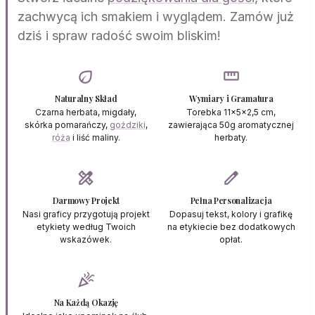
zachwycą ich smakiem i wyglądem. Zamów już
dziś i spraw radość swoim bliskim!
eco
straighten
Naturalny Skład
Wymiary i Gramatura
Czarna herbata, migdały,
Torebka 11x5x2,5 cm,
skórka pomarańczy,
goździki
,
zawierająca 50g aromatycznej
róża
i liść maliny.
herbaty.
design_services
edit
Darmowy Projekt
Pełna Personalizacja
Nasi graficy przygotują projekt
Dopasuj tekst, kolory i grafikę
etykiety według Twoich
na etykiecie bez dodatkowych
wskazówek.
opłat.
celebration
Na Każdą Okazję