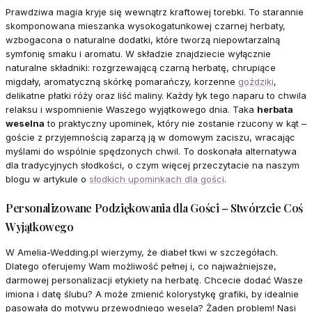
Prawdziwa magia kryje się wewnątrz kraftowej torebki. To starannie
skomponowana mieszanka wysokogatunkowej czarnej herbaty,
wzbogacona o naturalne dodatki, które tworzą niepowtarzalną
symfonię smaku i aromatu. W składzie znajdziecie wyłącznie
naturalne składniki: rozgrzewającą czarną herbatę, chrupiące
migdały, aromatyczną skórkę pomarańczy, korzenne
goździki
,
delikatne płatki róży oraz liść maliny. Każdy łyk tego naparu to chwila
relaksu i wspomnienie Waszego wyjątkowego dnia. Taka
herbata
weselna
to praktyczny upominek, który nie zostanie rzucony w kąt –
goście z przyjemnością zaparzą ją w domowym zaciszu, wracając
myślami do wspólnie spędzonych chwil. To doskonała alternatywa
dla tradycyjnych słodkości, o czym więcej przeczytacie na naszym
blogu w artykule o
słodkich upominkach dla gości
.
Personalizowane Podziękowania dla Gości – Stwórzcie Coś
Wyjątkowego
W Amelia-Wedding.pl wierzymy, że diabeł tkwi w szczegółach.
Dlatego oferujemy Wam możliwość pełnej i, co najważniejsze,
darmowej personalizacji etykiety na herbatę. Chcecie dodać Wasze
imiona i datę ślubu? A może zmienić kolorystykę grafiki, by idealnie
pasowała do motywu przewodniego wesela? Żaden problem! Nasi