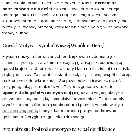
sobie ciepło, aromat i głębsze znaczenie. Nasza
herbata na
podziękowanie dla gości
z kolekcji Avril nr 5 to kwintesencja
dobrego smaku i bliskości z naturą. Zamknięta w ekologicznej,
kraftowej torebce o gramaturze 50g, stanowi nie tylko pyszny, ale i
niezwykle stylowy prezent, który idealnie wpisuje się w najnowsze
trendy ślubne.
Górski Motyw – Symbol Waszej Wspólnej Drogi
Etykieta naszych herbacianych podziękowań ozdobiona jest
minimalistyczną
, a zarazem urzekającą grafiką przedstawiającą
górski krajobraz. Subtelny szkic chaty i lasu na tle zieleni to nie tylko
piękny obrazek. To metafora stabilności, siły i nowej, wspólnej drogi,
na którą właśnie wkraczacie. Góry symbolizują trwałość uczuć i
przygodę, jaką jest małżeństwo. Taki design sprawia, że te
upominki dla gości weselnych
stają się czymś więcej niż tylko
prezentem – są pamiątką z osobistym przesłaniem. To doskonały
wybór dla par, które cenią sobie naturę i planują wesele w stylu
rustykalnym
,
boho
, leśnym lub po prostu pragną podarować
gościom coś oryginalnego i nietuzinkowego.
Aromatyczna Podróż sensoryczna w każdej filiżance