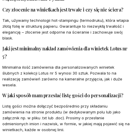
Czy złocenie na winietkach jest trwałe i czy się nie ściera?
Tak, używamy technologii hot-stampingu (termodruku), która wtapia
złotą folię w strukturę papieru. Gwarantuje to niezwykłą trwałość i
elegancję – złocenie jest odporne na ścieranie i zachowuje swój
blask.
Jaki jest minimalny nakład zamówienia dla winietek Lotus nr
5?
Minimalna ilość zamówienia dla personalizowanych winietek
ślubnych z kolekcji Lotus nr 5 wynosi 30 sztuk. Pozwala to na
realizację zamówień zarówno na kameralne przyjęcia, jak i duże
wesela.
W jaki sposób mam przesłać listę gości do personalizacji?
Listę gości można dołączyć bezpośrednio przy składaniu
zamówienia na stronie produktu (w dedykowanym polu lub jako
załącznik np. w pliku .txt lub .doc). Prosimy o przesłanie
odmienionych imion i nazwisk, w formie, w jakiej mają pojawić się na
winietkach, każde w osobnej linii.