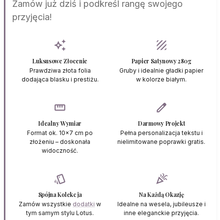
Zamów już dziś i podkreśl rangę swojego
przyjęcia!
auto_awesome
texture
Luksusowe Złocenie
Papier Satynowy 280g
Prawdziwa złota folia
Gruby i idealnie gładki papier
dodająca blasku i prestiżu.
w kolorze białym.
straighten
edit
Idealny Wymiar
Darmowy Projekt
Format ok. 10x7 cm po
Pełna personalizacja tekstu i
złożeniu – doskonała
nielimitowane poprawki gratis.
widoczność.
style
celebration
Spójna Kolekcja
Na Każdą Okazję
Zamów wszystkie
dodatki
w
Idealne na wesela, jubileusze i
tym samym stylu Lotus.
inne eleganckie przyjęcia.