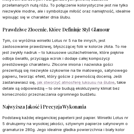
przełamanych nutą różu. To połączenie kolorystyczne jest nie tylko
niezwykle modne, ale i symbolizuje miłość oraz namiętność, idealnie
wpisując się w charakter dnia ślubu.
Prawdziwe Złocenie, Które Definiuje Styl Glamour
Tym, co wyróżnia winietki Lotus nr 5 na tle innych, jest
zastosowanie prawdziwej, błyszczącej folii w kolorze złota. To nie
jest zwykły nadruk – to luksusowe uszlachetnienie, które pięknie
odbija światło, przyciąga wzrok i dodaje całej kompozycji
prestiżowego charakteru. Złocone imiona i nazwiska gości
prezentują się niezwykle szykownie na tle matowego, satynowego
papieru, tworząc efekt, który goście z pewnością docenią. Jeśli
zastanawiasz się,
jak stworzyć atmosferę luksusu na ślubie
, takie
detale są odpowiedzią – to one budują ekskluzywny klimat bez
konieczności przeznaczania ogromnego budżetu.
Najwyższa Jakość i Precyzja Wykonania
Podstawą każdej eleganckiej papeterii jest papier. Winietki Lotus nr
5 drukujemy na wysokiej jakości, sztywnym papierze satynowym o
gramaturze 280g. Jego idealnie gładka powierzchnia i biały kolor