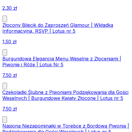
2.30
zł
Złocony Bilecik do Zaproszeń Glamour | Wkładka
Informacyjna, RSVP | Lotus nr 5
1.50
zł
Burgundowa Elegancja Menu Weselne z Złoceniami |
Piwonie i Róże | Lotus Nr 5
7.50
zł
Czekoladki Ślubne z Piwoniami Podziękowania dla Gości
Weselnych | Burgundowe Kwiaty Złocone | Lotus nr 5
7.50
zł
Nasiona Niezapominajki w Torebce z Bordową Piwonią |
Podziękowania dla Gości Weselnych | Lotus nr 5