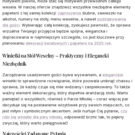
motywem piwonii, może stać się motywem przewodnim całego
wesela. W naszej ofercie znajdziesz wszystkie niezbędne elementy
papeterii z tej samej kolekcji:
zaproszenia
ślubne, zawieszki na
alkohol, numery na stoły, menu weselne, a nawet
podziękowania
dla gości
. Wybierając całą kolekcję, zyskujesz pewność, że oprawa
wizualna Twojego przyjęcia będzie spójna, elegancka i
dopracowana w najmniejszym szczególe, co jest kluczowe przy
planowaniu
dekoracji kwiatowych i papeterii na 2025 rok
.
Winietki na Stół Weselny – Praktyczny i Elegancki
Niezbędnik
Zarządzanie usadzeniem gości bywa wyzwaniem, a
eleganckie
winietki to sprawdzone rozwiązanie, które pozwala uniknąć chaosu i
sprawia, że każdy czuje się mile widziany i zaopiekowany. To także
ważny element dekoracyjny, który dopełnia aranżację stołu. Warto
pamiętać o wszystkich, również o Parze Młodej – coraz więcej par
decyduje się na postawienie wizytówek przy swoich miejscach, co
jest miłym i symbolicznym akcentem. Jeśli nurtuje Cię pytanie,
czy
robi się winietki dla pary młodej
, odpowiedź brzmi: tak, to piękny
zwyczaj, który warto pielęgnować!
Najczęściej Zadawane Pytania