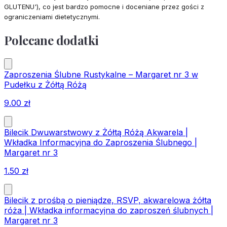
GLUTENU'), co jest bardzo pomocne i doceniane przez gości z
ograniczeniami dietetycznymi.
Polecane dodatki
Zaproszenia Ślubne Rustykalne – Margaret nr 3 w
Pudełku z Żółtą Różą
9.00
zł
Bilecik Dwuwarstwowy z Żółtą Różą Akwarela |
Wkładka Informacyjna do Zaproszenia Ślubnego |
Margaret nr 3
1.50
zł
Bilecik z prośbą o pieniądze, RSVP, akwarelowa żółta
róża | Wkładka informacyjna do zaproszeń ślubnych |
Margaret nr 3