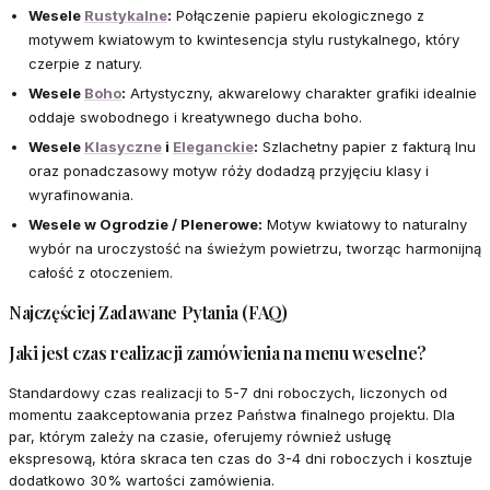
Wesele
Rustykalne
:
Połączenie papieru ekologicznego z
motywem kwiatowym to kwintesencja stylu rustykalnego, który
czerpie z natury.
Wesele
Boho
:
Artystyczny, akwarelowy charakter grafiki idealnie
oddaje swobodnego i kreatywnego ducha boho.
Wesele
Klasyczne
i
Eleganckie
:
Szlachetny papier z fakturą lnu
oraz ponadczasowy motyw róży dodadzą przyjęciu klasy i
wyrafinowania.
Wesele w Ogrodzie / Plenerowe:
Motyw kwiatowy to naturalny
wybór na uroczystość na świeżym powietrzu, tworząc harmonijną
całość z otoczeniem.
Najczęściej Zadawane Pytania (FAQ)
Jaki jest czas realizacji zamówienia na menu weselne?
Standardowy czas realizacji to 5-7 dni roboczych, liczonych od
momentu zaakceptowania przez Państwa finalnego projektu. Dla
par, którym zależy na czasie, oferujemy również usługę
ekspresową, która skraca ten czas do 3-4 dni roboczych i kosztuje
dodatkowo 30% wartości zamówienia.