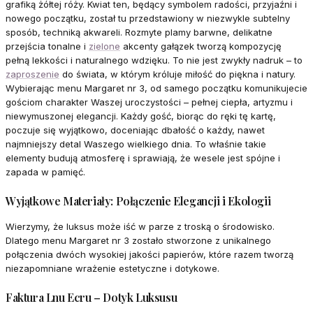
grafiką żółtej róży. Kwiat ten, będący symbolem radości, przyjaźni i
nowego początku, został tu przedstawiony w niezwykle subtelny
sposób, techniką akwareli. Rozmyte plamy barwne, delikatne
przejścia tonalne i
zielone
akcenty gałązek tworzą kompozycję
pełną lekkości i naturalnego wdzięku. To nie jest zwykły nadruk – to
zaproszenie
do świata, w którym króluje miłość do piękna i natury.
Wybierając menu Margaret nr 3, od samego początku komunikujecie
gościom charakter Waszej uroczystości – pełnej ciepła, artyzmu i
niewymuszonej elegancji. Każdy gość, biorąc do ręki tę kartę,
poczuje się wyjątkowo, doceniając dbałość o każdy, nawet
najmniejszy detal Waszego wielkiego dnia. To właśnie takie
elementy budują atmosferę i sprawiają, że wesele jest spójne i
zapada w pamięć.
Wyjątkowe Materiały: Połączenie Elegancji i Ekologii
Wierzymy, że luksus może iść w parze z troską o środowisko.
Dlatego menu Margaret nr 3 zostało stworzone z unikalnego
połączenia dwóch wysokiej jakości papierów, które razem tworzą
niezapomniane wrażenie estetyczne i dotykowe.
Faktura Lnu Ecru – Dotyk Luksusu