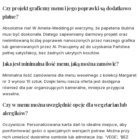
Czy projekt graficzny menu i jego poprawki są dodatkowo
płatne?
Absolutnie nie! W Amelia-Wedding.pl wierzymy, że papeteria ślubna
musi być doskonała. Dlatego zapewniamy darmowy projekt oraz
nielimitowaną liczbę poprawek nanoszonych przez naszego grafika
lub generowanych przez AI. Pracujemy aż do uzyskania Państwa
pełnej satysfakcji, bez żadnych ukrytych kosztów.
Jaka jest minimalna ilość menu, jaką można zamówić?
Minimalna ilość zamówienia dla menu weselnego z kolekcji Margaret
nr 3 wynosi 10 sztuk. Dzięki temu nasza oferta jest dostępna
również dla par organizujących kameralne, mniejsze przyjęcia
weselne.
Czy w menu można uwzględnić opcje dla wegetarian lub
alergików?
Oczywiście. Personalizowana karta dań to idealne miejsce, aby
poinformować gości o specjalnych wersjach potraw. Można przy
nich umieścić dyskretne symbole lub adnotacje (np. 'VEGE', 'BEZ