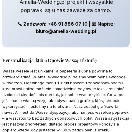
Amelia-Wedding.pl projekt i wszystkie
poprawki są u nas zawsze za darmo.
📞 Zadzwoń: +48 91 886 07 10 | 📧 Napisz:
biuro@amelia-wedding.pl
Personalizacja, która Opowie Waszą Historię
Wasze wesele jest unikalne, a papeteria ślubna powinna to
odzwierciedlać. W Amelia-Wedding.pl dajemy Wam pełną swobodę
w tworzeniu idealnego menu. Dzięki naszemu zaawansowanemu
kreatorowi online możecie samodzielnie edytować tekst, zmieniać
czcionki i układać spis dań tak, jak sobie wymarzyliście. Co więcej,
jeśli macie własną wizję lub indywidualną grafikę, którą chcecie
wykorzystać – jesteśmy na to otwarci! Nasz zespół grafików (a
nawet AI!) jest do Waszej dyspozycji, aby nanieść wszelkie poprawki
– a wszystko to bez żadnych dodatkowych opłat. Wasza satysfakcja
jest naszym priorytetem, dlatego proces projektowy kończy się
dopiero wtedy, gdy jesteście w 100% zadowoleni z efektu.