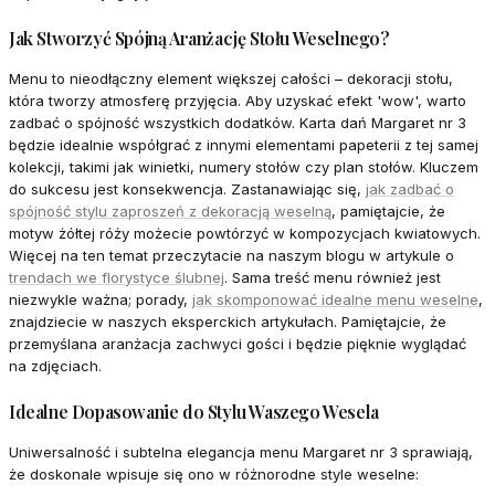
Jak Stworzyć Spójną Aranżację Stołu Weselnego?
Menu to nieodłączny element większej całości – dekoracji stołu,
która tworzy atmosferę przyjęcia. Aby uzyskać efekt 'wow', warto
zadbać o spójność wszystkich dodatków. Karta dań Margaret nr 3
będzie idealnie współgrać z innymi elementami papeterii z tej samej
kolekcji, takimi jak winietki, numery stołów czy plan stołów. Kluczem
do sukcesu jest konsekwencja. Zastanawiając się,
jak zadbać o
spójność stylu zaproszeń z dekoracją weselną
, pamiętajcie, że
motyw żółtej róży możecie powtórzyć w kompozycjach kwiatowych.
Więcej na ten temat przeczytacie na naszym blogu w artykule o
trendach we florystyce ślubnej
. Sama treść menu również jest
niezwykle ważna; porady,
jak skomponować idealne menu weselne
,
znajdziecie w naszych eksperckich artykułach. Pamiętajcie, że
przemyślana aranżacja zachwyci gości i będzie pięknie wyglądać
na zdjęciach.
Idealne Dopasowanie do Stylu Waszego Wesela
Uniwersalność i subtelna elegancja menu Margaret nr 3 sprawiają,
że doskonale wpisuje się ono w różnorodne style weselne: