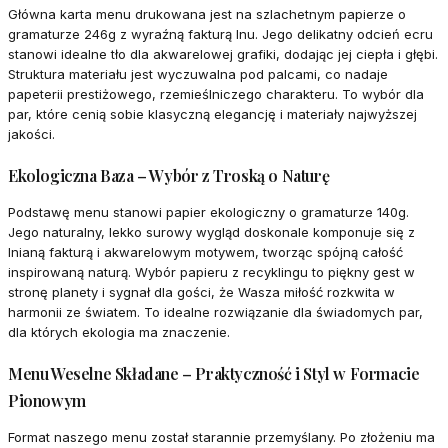
Główna karta menu drukowana jest na szlachetnym papierze o
gramaturze 246g z wyraźną fakturą lnu. Jego delikatny odcień ecru
stanowi idealne tło dla akwarelowej grafiki, dodając jej ciepła i głębi.
Struktura materiału jest wyczuwalna pod palcami, co nadaje
papeterii prestiżowego, rzemieślniczego charakteru. To wybór dla
par, które cenią sobie klasyczną elegancję i materiały najwyższej
jakości.
Ekologiczna Baza – Wybór z Troską o Naturę
Podstawę menu stanowi papier ekologiczny o gramaturze 140g.
Jego naturalny, lekko surowy wygląd doskonale komponuje się z
lnianą fakturą i akwarelowym motywem, tworząc spójną całość
inspirowaną naturą. Wybór papieru z recyklingu to piękny gest w
stronę planety i sygnał dla gości, że Wasza miłość rozkwita w
harmonii ze światem. To idealne rozwiązanie dla świadomych par,
dla których ekologia ma znaczenie.
Menu Weselne Składane – Praktyczność i Styl w Formacie
Pionowym
Format naszego menu został starannie przemyślany. Po złożeniu ma