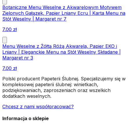
Botaniczne Menu Weselne z Akwarelowym Motywem
Zielonych Gałązek, Papier Lniany Ecru | Karta Menu na
Stół Weselny | Margaret nr 7
7.00
zł
Menu Weselne z Żółtą Różą Akwarela, Papier EKO i
Lniany | Eleganckie Menu na Stół Weselny Składane |
Margaret nr 3
7.00
zł
Polski producent Papeterii Ślubnej. Specjalizujemy się w
kompleksowej papeterii ślubnej: winietkach,
podziękowaniach, zaproszeniach oraz wszelkich
dodatkach weselnych.
Chcesz z nami współpracować?
Informacja o sklepie