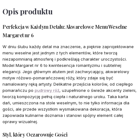
Opis produktu
Perfekcja w Każdym Detalu: Akwarelowe Menu Weselne
Margaret nr 6
W dniu ślubu każdy detal ma znaczenie, a pięknie zaprojektowane
menu weselne jest jednym z tych elementów, które tworzą
niezapomnianą atmosferę i podkreślają charakter uroczystości.
Model Margaret nr 6 to kwintesencja romantyzmu i subtelnej
elegancji. Jego głównym atutem jest zachwycający, akwarelowy
motyw różowo-pomarańczowej róży, który zdaje się być
namalowany ręką artysty. Delikatne przejścia kolorów, od ciepłego
pomarańczu po
pudrowy róż
, uzupełnione o świeże akcenty zieleni,
tworzą kompozycję pełną ciepła i naturalnego uroku. Taka karta
dań, umieszczona na stole weselnym, to nie tylko informacja dla
gości, ale przede wszystkim wysmakowana dekoracja, która
zapowiada kulinarne doznania i stanowi spójny element całej
oprawy wizualnej.
Styl, który Oczarowuje Gości