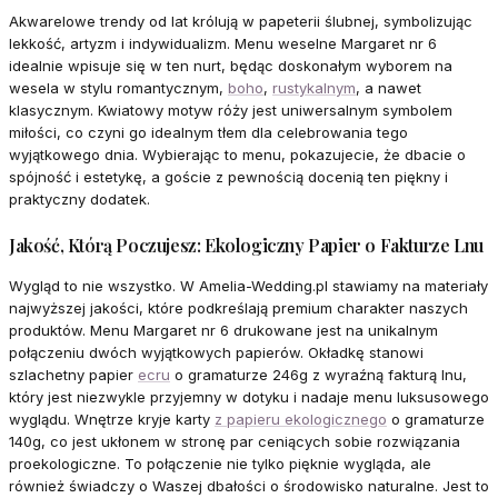
Akwarelowe trendy od lat królują w papeterii ślubnej, symbolizując
lekkość, artyzm i indywidualizm. Menu weselne Margaret nr 6
idealnie wpisuje się w ten nurt, będąc doskonałym wyborem na
wesela w stylu romantycznym,
boho
,
rustykalnym
, a nawet
klasycznym. Kwiatowy motyw róży jest uniwersalnym symbolem
miłości, co czyni go idealnym tłem dla celebrowania tego
wyjątkowego dnia. Wybierając to menu, pokazujecie, że dbacie o
spójność i estetykę, a goście z pewnością docenią ten piękny i
praktyczny dodatek.
Jakość, Którą Poczujesz: Ekologiczny Papier o Fakturze Lnu
Wygląd to nie wszystko. W Amelia-Wedding.pl stawiamy na materiały
najwyższej jakości, które podkreślają premium charakter naszych
produktów. Menu Margaret nr 6 drukowane jest na unikalnym
połączeniu dwóch wyjątkowych papierów. Okładkę stanowi
szlachetny papier
ecru
o gramaturze 246g z wyraźną fakturą lnu,
który jest niezwykle przyjemny w dotyku i nadaje menu luksusowego
wyglądu. Wnętrze kryje karty
z papieru ekologicznego
o gramaturze
140g, co jest ukłonem w stronę par ceniących sobie rozwiązania
proekologiczne. To połączenie nie tylko pięknie wygląda, ale
również świadczy o Waszej dbałości o środowisko naturalne. Jest to