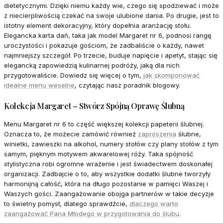
dietetycznymi. Dzięki niemu każdy wie, czego się spodziewać i może
z niecierpliwością czekać na swoje ulubione dania. Po drugie, jest to
istotny element dekoracyjny, który dopełnia aranżację stołu.
Elegancka karta dań, taka jak model Margaret nr 6, podnosi rangę
uroczystości i pokazuje gościom, że zadbaliście o każdy, nawet
najmniejszy szczegół. Po trzecie, buduje napięcie i apetyt, stając się
elegancką zapowiedzią kulinarnej podróży, jaką dla nich
przygotowaliście. Dowiedz się więcej o tym,
jak skomponować
idealne menu weselne
, czytając nasz poradnik blogowy.
Kolekcja Margaret – Stwórz Spójną Oprawę Ślubną
Menu Margaret nr 6 to część większej kolekcji papeterii ślubnej.
Oznacza to, że możecie zamówić również
zaproszenia
ślubne,
winietki, zawieszki na alkohol, numery stołów czy plany stołów z tym
samym, pięknym motywem akwarelowej róży. Taka spójność
stylistyczna robi ogromne wrażenie i jest świadectwem doskonałej
organizacji. Zadbajcie o to, aby wszystkie dodatki ślubne tworzyły
harmonijną całość, która na długo pozostanie w pamięci Waszej i
Waszych gości. Zaangażowanie obojga partnerów w takie decyzje
to świetny pomysł, dlatego sprawdźcie,
dlaczego warto
zaangażować Pana Młodego w przygotowania do ślubu
.