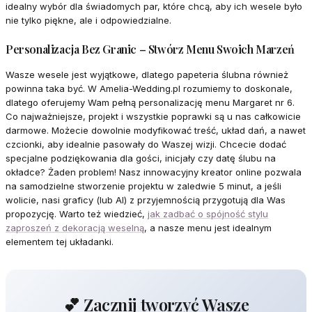
idealny wybór dla świadomych par, które chcą, aby ich wesele było
nie tylko piękne, ale i odpowiedzialne.
Personalizacja Bez Granic – Stwórz Menu Swoich Marzeń
Wasze wesele jest wyjątkowe, dlatego papeteria ślubna również
powinna taka być. W Amelia-Wedding.pl rozumiemy to doskonale,
dlatego oferujemy Wam pełną personalizację menu Margaret nr 6.
Co najważniejsze, projekt i wszystkie poprawki są u nas całkowicie
darmowe. Możecie dowolnie modyfikować treść, układ dań, a nawet
czcionki, aby idealnie pasowały do Waszej wizji. Chcecie dodać
specjalne podziękowania dla gości, inicjały czy datę ślubu na
okładce? Żaden problem! Nasz innowacyjny kreator online pozwala
na samodzielne stworzenie projektu w zaledwie 5 minut, a jeśli
wolicie, nasi graficy (lub AI) z przyjemnością przygotują dla Was
propozycję. Warto też wiedzieć,
jak zadbać o spójność stylu
zaproszeń z dekoracją weselną
, a nasze menu jest idealnym
elementem tej układanki.
💕 Zacznij tworzyć Wasze