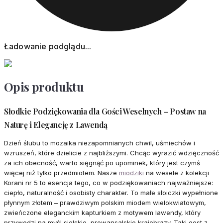
Ładowanie podglądu...
Opis produktu
Słodkie Podziękowania dla Gości Weselnych – Postaw na
Naturę i Elegancję z Lawendą
Dzień ślubu to mozaika niezapomnianych chwil, uśmiechów i
wzruszeń, które dzielicie z najbliższymi. Chcąc wyrazić wdzięczność
za ich obecność, warto sięgnąć po upominek, który jest czymś
więcej niż tylko przedmiotem. Nasze
miodziki
na wesele z kolekcji
Korani nr 5 to esencja tego, co w podziękowaniach najważniejsze:
ciepło, naturalność i osobisty charakter. To małe słoiczki wypełnione
płynnym złotem – prawdziwym polskim miodem wielokwiatowym,
zwieńczone eleganckim kapturkiem z motywem lawendy, który
przywodzi na myśl sielskie, prowansalskie krajobrazy. Taki gest z