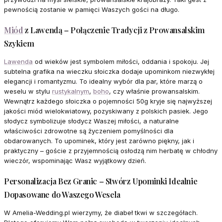
pewnością zostanie w pamięci Waszych gości na długo.
Miód
z Lawendą – Połączenie Tradycji z Prowansalskim
Szykiem
Lawenda
od wieków jest symbolem miłości, oddania i spokoju. Jej
subtelna grafika na wieczku słoiczka dodaje upominkom niezwykłej
elegancji i romantyzmu. To idealny wybór dla par, które marzą o
weselu w stylu
rustykalnym
,
boho
, czy właśnie prowansalskim.
Wewnątrz każdego słoiczka o pojemności 50g kryje się najwyższej
jakości miód wielokwiatowy, pozyskiwany z polskich pasiek. Jego
słodycz symbolizuje słodycz Waszej miłości, a naturalne
właściwości zdrowotne są życzeniem pomyślności dla
obdarowanych. To upominek, który jest zarówno piękny, jak i
praktyczny – goście z przyjemnością osłodzą nim herbatę w chłodny
wieczór, wspominając Wasz wyjątkowy dzień.
Personalizacja Bez Granic – Stwórz Upominki Idealnie
Dopasowane do Waszego Wesela
W Amelia-Wedding.pl wierzymy, że diabeł tkwi w szczegółach.