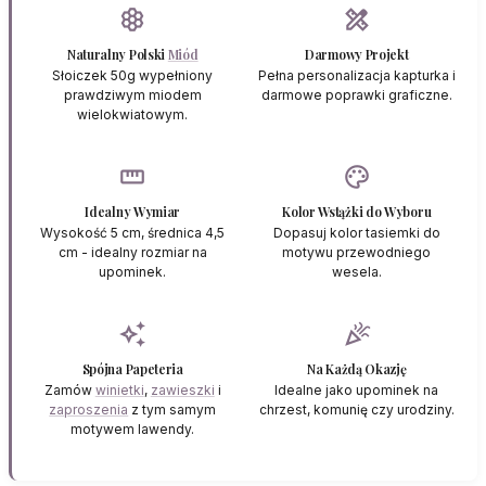
hive
design_services
Naturalny Polski
Miód
Darmowy Projekt
Słoiczek 50g wypełniony
Pełna personalizacja kapturka i
prawdziwym miodem
darmowe poprawki graficzne.
wielokwiatowym.
straighten
palette
Idealny Wymiar
Kolor Wstążki do Wyboru
Wysokość 5 cm, średnica 4,5
Dopasuj kolor tasiemki do
cm - idealny rozmiar na
motywu przewodniego
upominek.
wesela.
auto_awesome
celebration
Spójna Papeteria
Na Każdą Okazję
Zamów
winietki
,
zawieszki
i
Idealne jako upominek na
zaproszenia
z tym samym
chrzest, komunię czy urodziny.
motywem lawendy.