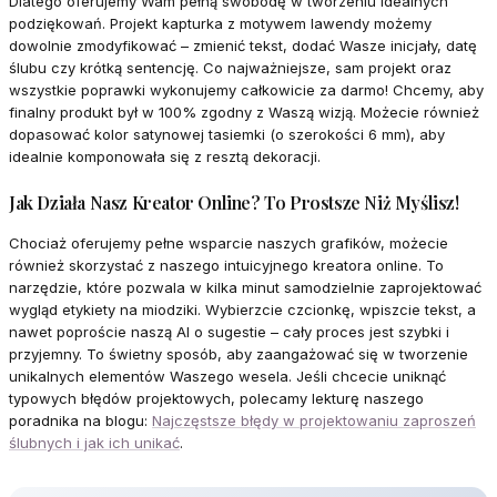
Dlatego oferujemy Wam pełną swobodę w tworzeniu idealnych
podziękowań. Projekt kapturka z motywem lawendy możemy
dowolnie zmodyfikować – zmienić tekst, dodać Wasze inicjały, datę
ślubu czy krótką sentencję. Co najważniejsze, sam projekt oraz
wszystkie poprawki wykonujemy całkowicie za darmo! Chcemy, aby
finalny produkt był w 100% zgodny z Waszą wizją. Możecie również
dopasować kolor satynowej tasiemki (o szerokości 6 mm), aby
idealnie komponowała się z resztą dekoracji.
Jak Działa Nasz Kreator Online? To Prostsze Niż Myślisz!
Chociaż oferujemy pełne wsparcie naszych grafików, możecie
również skorzystać z naszego intuicyjnego kreatora online. To
narzędzie, które pozwala w kilka minut samodzielnie zaprojektować
wygląd etykiety na miodziki. Wybierzcie czcionkę, wpiszcie tekst, a
nawet poproście naszą AI o sugestie – cały proces jest szybki i
przyjemny. To świetny sposób, aby zaangażować się w tworzenie
unikalnych elementów Waszego wesela. Jeśli chcecie uniknąć
typowych błędów projektowych, polecamy lekturę naszego
poradnika na blogu:
Najczęstsze błędy w projektowaniu zaproszeń
ślubnych i jak ich unikać
.