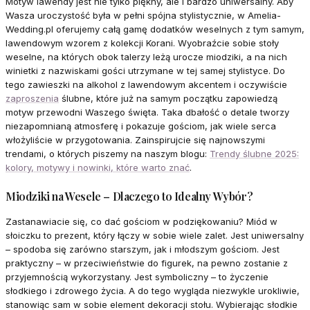
Motyw lawendy jest nie tylko piękny, ale i bardzo uniwersalny. Aby
Wasza uroczystość była w pełni spójna stylistycznie, w Amelia-
Wedding.pl oferujemy całą gamę dodatków weselnych z tym samym,
lawendowym wzorem z kolekcji Korani. Wyobraźcie sobie stoły
weselne, na których obok talerzy leżą urocze miodziki, a na nich
winietki z nazwiskami gości utrzymane w tej samej stylistyce. Do
tego zawieszki na alkohol z lawendowym akcentem i oczywiście
zaproszenia
ślubne, które już na samym początku zapowiedzą
motyw przewodni Waszego święta. Taka dbałość o detale tworzy
niezapomnianą atmosferę i pokazuje gościom, jak wiele serca
włożyliście w przygotowania. Zainspirujcie się najnowszymi
trendami, o których piszemy na naszym blogu:
Trendy ślubne 2025:
kolory, motywy i nowinki, które warto znać
.
Miodziki na Wesele – Dlaczego to Idealny Wybór?
Zastanawiacie się, co dać gościom w podziękowaniu? Miód w
słoiczku to prezent, który łączy w sobie wiele zalet. Jest uniwersalny
– spodoba się zarówno starszym, jak i młodszym gościom. Jest
praktyczny – w przeciwieństwie do figurek, na pewno zostanie z
przyjemnością wykorzystany. Jest symboliczny – to życzenie
słodkiego i zdrowego życia. A do tego wygląda niezwykle urokliwie,
stanowiąc sam w sobie element dekoracji stołu. Wybierając słodkie