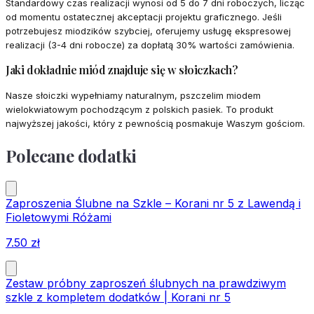
Standardowy czas realizacji wynosi od 5 do 7 dni roboczych, licząc
od momentu ostatecznej akceptacji projektu graficznego. Jeśli
potrzebujesz miodzików szybciej, oferujemy usługę ekspresowej
realizacji (3-4 dni robocze) za dopłatą 30% wartości zamówienia.
Jaki dokładnie miód znajduje się w słoiczkach?
Nasze słoiczki wypełniamy naturalnym, pszczelim miodem
wielokwiatowym pochodzącym z polskich pasiek. To produkt
najwyższej jakości, który z pewnością posmakuje Waszym gościom.
Polecane dodatki
Zaproszenia Ślubne na Szkle – Korani nr 5 z Lawendą i
Fioletowymi Różami
7.50
zł
Zestaw próbny zaproszeń ślubnych na prawdziwym
szkle z kompletem dodatków | Korani nr 5