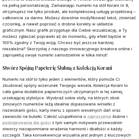
na pełną personalizację. Zamawiając numerki na stół Korani nr 8,
otrzymujesz nie tylko produkt, ale kompleksową usługę projektową –
całkowicie za darmo. Możesz dowolnie modyfikować tekst, zmieniać
czcionkę, a nawet poprosić o drobne korekty w układzie
graficznym. Nasz grafik przygotuje dla Ciebie wizualizację, a Ty
możesz zgłaszać poprawki aż do momentu, gdy efekt będzie w
100% zgodny z Twoją wizją. Chcesz być jeszcze bardziej
niezależna? Skorzystaj z naszego innowacyjnego kreatora online i
zaprojektuj swoje numerki samodzielnie w kilka minut!
Stwórz Spójną Papeterię Ślubną z Kolekcją Korani
Numerki na stół to tylko jeden z elementów, który pomoże Ci
zbudować spójny wizerunek Twojego wesela. Kolekcja Korani to
cała gama dodatków papierniczych utrzymanych w tej samej,
urzekającej stylistyce. Wyobraź sobie stoły, na których obok
zimowych numerków leżą idealnie dopasowane winietki z
nazwiskami gości, karty menu z opisem weselnych dań oraz
zawieszki na butelki. Całość uzupełniona o
zaproszenia
ślubne i
podziękowania dla gości
z tym samym motywem przewodnim
stworzy niezapomniane wrażenie harmonii i dbałości o każdy
szczegół. Taka konsekwencja wizualna jest jednym z kluczowych