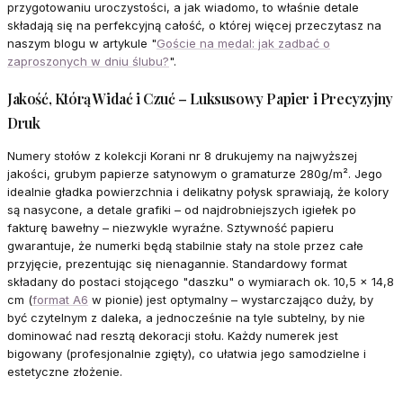
przygotowaniu uroczystości, a jak wiadomo, to właśnie detale
składają się na perfekcyjną całość, o której więcej przeczytasz na
naszym blogu w artykule "
Goście na medal: jak zadbać o
zaproszonych w dniu ślubu?
".
Jakość, Którą Widać i Czuć – Luksusowy Papier i Precyzyjny
Druk
Numery stołów z kolekcji Korani nr 8 drukujemy na najwyższej
jakości, grubym papierze satynowym o gramaturze 280g/m². Jego
idealnie gładka powierzchnia i delikatny połysk sprawiają, że kolory
są nasycone, a detale grafiki – od najdrobniejszych igiełek po
fakturę bawełny – niezwykle wyraźne. Sztywność papieru
gwarantuje, że numerki będą stabilnie stały na stole przez całe
przyjęcie, prezentując się nienagannie. Standardowy format
składany do postaci stojącego "daszku" o wymiarach ok. 10,5 x 14,8
cm (
format A6
w pionie) jest optymalny – wystarczająco duży, by
być czytelnym z daleka, a jednocześnie na tyle subtelny, by nie
dominować nad resztą dekoracji stołu. Każdy numerek jest
bigowany (profesjonalnie zgięty), co ułatwia jego samodzielne i
estetyczne złożenie.