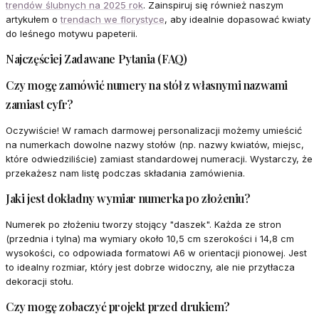
trendów ślubnych na 2025 rok
. Zainspiruj się również naszym
artykułem o
trendach we florystyce
, aby idealnie dopasować kwiaty
do leśnego motywu papeterii.
Najczęściej Zadawane Pytania (FAQ)
Czy mogę zamówić numery na stół z własnymi nazwami
zamiast cyfr?
Oczywiście! W ramach darmowej personalizacji możemy umieścić
na numerkach dowolne nazwy stołów (np. nazwy kwiatów, miejsc,
które odwiedziliście) zamiast standardowej numeracji. Wystarczy, że
przekażesz nam listę podczas składania zamówienia.
Jaki jest dokładny wymiar numerka po złożeniu?
Numerek po złożeniu tworzy stojący "daszek". Każda ze stron
(przednia i tylna) ma wymiary około 10,5 cm szerokości i 14,8 cm
wysokości, co odpowiada formatowi A6 w orientacji pionowej. Jest
to idealny rozmiar, który jest dobrze widoczny, ale nie przytłacza
dekoracji stołu.
Czy mogę zobaczyć projekt przed drukiem?