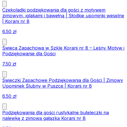
Czekoladki podziękowania dla gości z motywem
zimowym, iglakami i bawełną | Słodkie upominki weselne
| Korani nr 8
6.50
zł
Świeca Zapachowa w Szkle Korani nr 8 – Leśny Motyw i
Podziękowanie dla Gości
7.50
zł
Świeczki Zapachowe Podziękowania dla Gości | Zimowy
Upominek Ślubny w Puszce | Korani nr 8
6.50
zł
Podziękowania dla gości rustykalne buteleczki na
nalewkę z zimową gałązką Korani nr 8