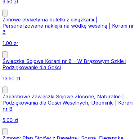
3.50
zł
Zimowe etykiety na butelki z gałązkami |
Personalizowane naklejki na wódkę weselną | Korani nr
8
1.00
zł
Świeczka Sojowa Korani nr 8 – W Brązowym Szkle i
Podziękowanie dla Gości
13.50
zł
Zapachowe Zawieszki Sojowe Złocone, Naturalne |
Podziękowania dla Gości Weselnych, Upominki | Korani
nr 8
5.00
zł
Zimowy Plan Stołów z Bawełną i Sosną, Elegancka