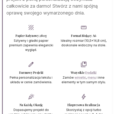
całkowicie za darmo! Stwórz z nami spójną
oprawę swojego wymarzonego dnia.
texture
straighten
Papier Satynowy 280g
Format Stojący A6
Sztywny i gładki papier
Idealny rozmiar (10,5x14,8 cm),
premium zapewnia elegancki
doskonale widoczny na stole.
wygląd.
edit
collections_bookmark
Darmowy Projekt
Wszystkie
Dodatki
Pełna personalizacja tekstu i
Zamów
winietki
,
menu
i inne
układu w cenie zamówienia.
elementy w tym samym stylu.
celebration
bolt
Na Każdą Okazję
Ekspresowa Realizacja
Dopasujemy projekt do
Skorzystaj z opcji turbo