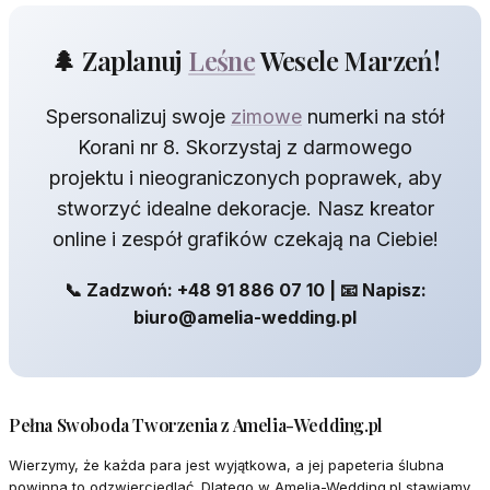
🌲 Zaplanuj
Leśne
Wesele Marzeń!
Spersonalizuj swoje
zimowe
numerki na stół
Korani nr 8. Skorzystaj z darmowego
projektu i nieograniczonych poprawek, aby
stworzyć idealne dekoracje. Nasz kreator
online i zespół grafików czekają na Ciebie!
📞 Zadzwoń: +48 91 886 07 10 | 📧 Napisz:
biuro@amelia-wedding.pl
Pełna Swoboda Tworzenia z Amelia-Wedding.pl
Wierzymy, że każda para jest wyjątkowa, a jej papeteria ślubna
powinna to odzwierciedlać. Dlatego w Amelia-Wedding.pl stawiamy